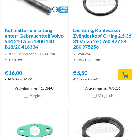
brand
Kühlmittelrohrleitung-
Dichtung, Kühlwasser
unter- Gebrauchtteil Volvo
Zylinderkopf O-ring 2,5 36
544 210 Ama 1800 140
31 Volvo 260 760 B27 28
B18/20 418334
280 975256
544 210 Amazon P1800 140
260 760
B18 B20
B27 B28 B280
€
16,00
€
5,50
€
16,00
Exkl. MwSt
€
4,55
Exkl. MwSt
Artikelnummer: 418334-U
Artikelnummer: 975256
Vergleich
Vergleich