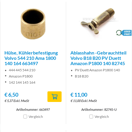
brand
Hülse, Kühlerbefestigung
Ablasshahn -Gebrauchtteil
Volvo 544 210 Ama 1800
Volvo B18 B20 PV Duett
140 164 663497
Amazon P1800 140 82745
444 445 544 210
PV Duett Amazon P1800 140
Amazon P1800
B18 B20
142 144 145 164
€
6,50
€
11,00
€
5,37
Exkl. MwSt
€
11,00
Exkl. MwSt
Artikelnummer: 663497
Artikelnummer: 82745-U
Vergleich
Vergleich