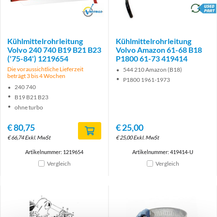
Brand
brand
Kühlmittelrohrleitung
Kühlmittelrohrleitung
Volvo 240 740 B19 B21 B23
Volvo Amazon 61-68 B18
('75-84') 1219654
P1800 61-73 419414
Die voraussichtliche Lieferzeit
544 210 Amazon (B18)
beträgt 3 bis 4 Wochen
P1800 1961-1973
240 740
B19 B21 B23
ohne turbo
€
80,75
€
25,00
€
66,74
Exkl. MwSt
€
25,00
Exkl. MwSt
Artikelnummer: 1219654
Artikelnummer: 419414-U
Vergleich
Vergleich