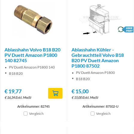
brand
Ablasshahn Volvo B18 B20
Ablasshahn Kühler -
PV Duett Amazon P1800
Gebrauchtteil Volvo B18
140 82745
B20 PV Duett Amazon
P1800 87502
PV Duett Amazon P1800 140
PV Duett Amazon P1800
B18 B20
B18 B20
€
19,77
€
15,00
€
16,34
Exkl. MwSt
€
15,00
Exkl. MwSt
Artikelnummer: 82745
Artikelnummer: 87502-U
Vergleich
Vergleich