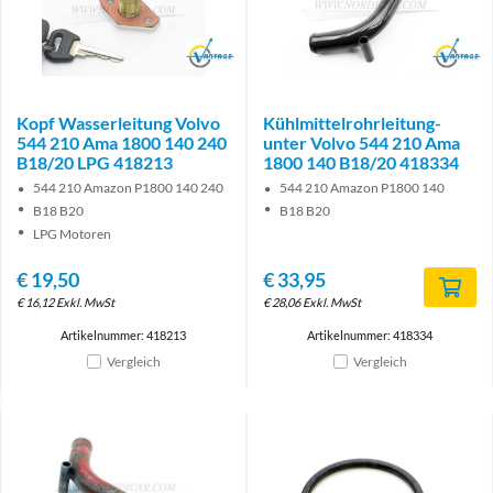
Brand
Brand
Kopf Wasserleitung Volvo
Kühlmittelrohrleitung-
544 210 Ama 1800 140 240
unter Volvo 544 210 Ama
B18/20 LPG 418213
1800 140 B18/20 418334
544 210 Amazon P1800 140 240
544 210 Amazon P1800 140
B18 B20
B18 B20
LPG Motoren
€
19,50
€
33,95
€
16,12
Exkl. MwSt
€
28,06
Exkl. MwSt
Artikelnummer: 418213
Artikelnummer: 418334
Vergleich
Vergleich