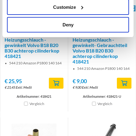
Customize
Brand
brand
Deny
Anschlussstutzen
Anschlussstutzen
Zylinderkopf -
Zylinderkopf -
Heizungsschlauch -
Heizungsschlauch -
gewinkelt Volvo B18 B20
gewinkelt- Gebrauchtteil
B30 achterop cilinderkop
Volvo B18 B20 B30
418421
achterop cilinderkop
418421
544 210 Amazon P1800 140 164
544 210 Amazon P1800 140 164
€
25,95
€
9,00
€
21,45
Exkl. MwSt
€
9,00
Exkl. MwSt
Artikelnummer: 418421
Artikelnummer: 418421-U
Vergleich
Vergleich