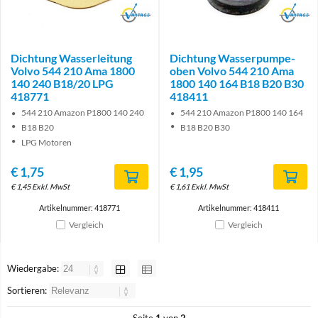
Brand
Brand
Dichtung Wasserleitung
Dichtung Wasserpumpe-
Volvo 544 210 Ama 1800
oben Volvo 544 210 Ama
140 240 B18/20 LPG
1800 140 164 B18 B20 B30
418771
418411
544 210 Amazon P1800 140 240
544 210 Amazon P1800 140 164
B18 B20
B18 B20 B30
LPG Motoren
€
1,75
€
1,95
€
1,45
Exkl. MwSt
€
1,61
Exkl. MwSt
Artikelnummer: 418771
Artikelnummer: 418411
Vergleich
Vergleich
Wiedergabe:
Sortieren: