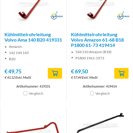
Brand
Brand
Kühlmittelrohrleitung
Kühlmittelrohrleitung
Volvo Ama 140 B20 419331
Volvo Amazon 61-68 B18
P1800 61-73 419414
Amazon
544 210 Amazon (B18)
142 144 145
P1800 1961-1973
B20
€
49,75
€
69,50
€
41,12
Exkl. MwSt
€
57,44
Exkl. MwSt
Artikelnummer: 419331
Artikelnummer: 419414
Vergleich
Vergleich