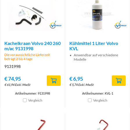
Brand
Brand
Kachelkraan Volvo 240 260
Kühlmittel 1 Liter Volvo
m/ac 9131998
KVL
Die voraussichtliche Lieferzeit
Anwendbar auf verschiedene
beträgt 2 bis 4 tage
Modelle
9131998
€
74,95
€
6,95
€
61,94
Exkl. MwSt
€
5,74
Exkl. MwSt
Artikelnummer: 9131998
Artikelnummer: KVL-1
Vergleich
Vergleich