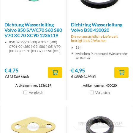
Dichtung Wasserleiting
Dichtring Wasserleitung
Volvo 850 S/V/C70 S60 S80
Volvo B30 430020
V70 XC70 XC90 1236119
Die voraussichtliche Lieferzeit
beträgt 1 bis 2 Wochen
850 S70 V70 (-00) V70XC (-00)
C70 (-05) S60 (-09) S80 (-06) V70
164
(00-08) XC70 (01-07) XC90 (03-)
zwischen Pumpe und Wasserrohr
an Kühler
€
4,75
€
4,95
€
3,93
Exkl. MwSt
€
4,09
Exkl. MwSt
Artikelnummer: 1236119
Artikelnummer: 430020
Vergleich
Vergleich