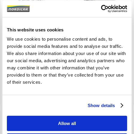
brand
Brand
This website uses cookies
Kühlmittelrohrleitung -
Schlauchschelle 26-38mm
Gebrauchtteil Volvo Ama
Volvo - KL
We use cookies to personalise content and ads, to
140 B20 419331
Diverse toepassingen
provide social media features and to analyse our traffic.
Amazon
26-38 mm
We also share information about your use of our site with
142 144 145
our social media, advertising and analytics partners who
B20
may combine it with other information that you’ve
€
25,00
€
6,50
provided to them or that they’ve collected from your use
€
25,00
Exkl. MwSt
€
5,37
Exkl. MwSt
of their services.
Artikelnummer: 419331-U
Artikelnummer: KL-26-38/12
Vergleich
Vergleich
Show details
Allow all