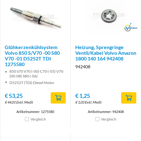
Brand
Glühkerzenkühlsystem
Heizung, Sprengringe
Volvo 850 S/V70 -00 S80
Ventil/Kabel Volvo Amazon
V70 -01 D5252T TDI
1800 140 164 942408
1275580
942408
850 S70 V70 (-00) C70 (-05) V70
(00-08) S80 (-06)
D5252T (TDi) Diesel Motor
€
53,25
€
1,25
€
44,01
Exkl. MwSt
€
1,03
Exkl. MwSt
Artikelnummer: 1275580
Artikelnummer: 942408
Vergleich
Vergleich