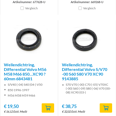
Artikelnummer: 677628-U
Artikelnummer: 669268-U
Vergleich
Vergleich
Wellendichtring,
Wellendichtring,
Differential Volvo M56
Differential Volvo S/V70
M58 M66 850...XC90 ?
-00 S60 S80 V70 XC90
60mm 6843481
9143885
S/V40 (-04) S40 (04-) V50
S70 V70 (-00) C70 (-05) V70XC
(-00) S60 (-09) S80 (-06) V70 (00-
850 1996-1997
08) XC90 (03-)
M56 M58 M59 M66
€
19,50
€
38,75
€
16,12
Exkl. MwSt
€
32,02
Exkl. MwSt