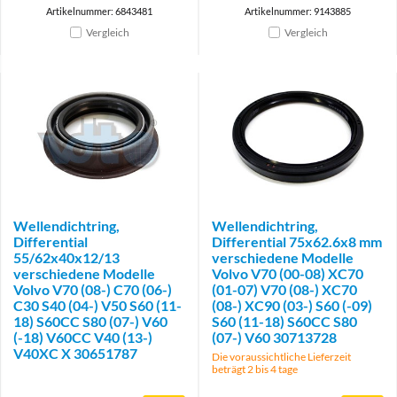
Artikelnummer: 6843481
Artikelnummer: 9143885
Vergleich
Vergleich
Wellendichtring,
Wellendichtring,
Differential
Differential 75x62.6x8 mm
55/62x40x12/13
verschiedene Modelle
verschiedene Modelle
Volvo V70 (00-08) XC70
Volvo V70 (08-) C70 (06-)
(01-07) V70 (08-) XC70
C30 S40 (04-) V50 S60 (11-
(08-) XC90 (03-) S60 (-09)
18) S60CC S80 (07-) V60
S60 (11-18) S60CC S80
(-18) V60CC V40 (13-)
(07-) V60 30713728
V40XC X 30651787
Die voraussichtliche Lieferzeit
beträgt 2 bis 4 tage