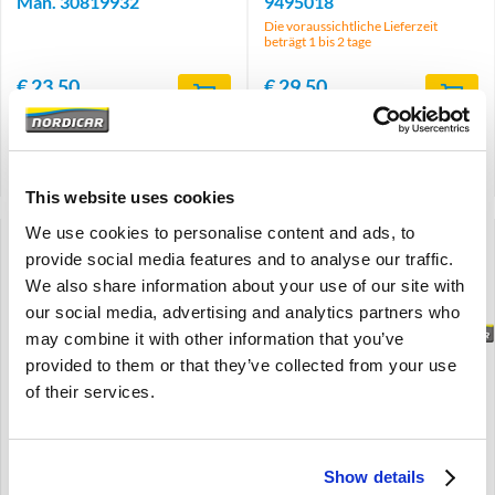
Man. 30819932
9495018
Die voraussichtliche Lieferzeit
beträgt 1 bis 2 tage
€
23,50
€
29,50
€
19,42
Exkl. MwSt
€
24,38
Exkl. MwSt
Artikelnummer: 30819932
Artikelnummer: 9495018
Vergleich
Vergleich
This website uses cookies
We use cookies to personalise content and ads, to
provide social media features and to analyse our traffic.
We also share information about your use of our site with
our social media, advertising and analytics partners who
may combine it with other information that you’ve
Brand
Brand
provided to them or that they’ve collected from your use
of their services.
Kardanwelle kurz Vorne:
Kardanwelle kurz Vorne:
Austausch ---ruilbasis /
Austausch ---ruilbasis /
Exchange / Retourner /
Exchange / Retourner /
Austauschartikel----
Austauschartikel----
Show details
Amazon
Amazon