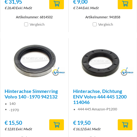
€
31,95
€
9,00
€
26,40
Exkl. MwSt
€
7,44
Exkl. MwSt
Artikelnummer: 6814502
Artikelnummer: 941858
Vergleich
Vergleich
Brand
Brand
Hinterachse Simmerring
Hinterachse, Dichtung
Volvo 140 -1970 942132
ENV Volvo 444 445 1200
114046
140
444 445 Amazon-P1200
-1970
€
15,50
€
19,50
€
12,81
Exkl. MwSt
€
16,12
Exkl. MwSt