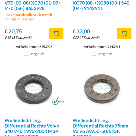
V70 (00-08) XC70 (01-07)
XC70 (08-) XC90 (03-) S40
V70 (08-) 8653928
(04-) 9143911
Die voraussichtliche Lieferzeit
beträgt 2 bis 4 tage
€
20,75
€
33,00
€
17,15
Exkl. MwSt
€
27,27
Exkl. MwSt
Artikelnummer: 8653928
Artikelnummer: 9143911
Vergleich
Vergleich
Brand
Wellendichtring,
Wellendichtring,
Differential Rechts Volvo
Differential Rechts 75mm
S40 V40 1996-2004 M3P
Volvo AW55-50/51SN