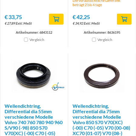
Die voraussichtliche Lieferzeit
beträgt 2 bis 4 tage
€
33,75
€
42,25
€
27,89
Exkl. MwSt
€
34,92
Exkl. MwSt
Artikelnummer: 6843112
Artikelnummer: 8636195
Vergleich
Vergleich
Brand
Wellendichtring,
Wellendichtring,
Differential dia 55mm
Differential dia 75mm
verschiedene Modelle
verschiedene Modelle
Volvo 740 760 780 940 960
Volvo 850 S70 V70(XC)
S/V90 (-98) 850 S70
(-00) C70 (-05) V70 (00-08)
V70(XC) (-00) C70 (-05)
XC70 (01-07) V70 (08-)