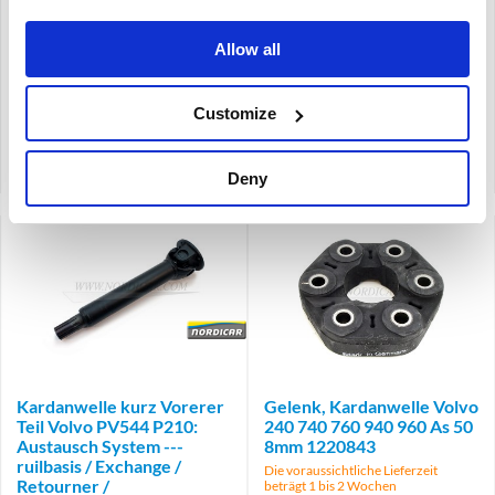
M41
M41
-1966
1967-
Allow all
Customize
Artikelnummer: 669267
Artikelnummer: 671480
Vergleich
Vergleich
Deny
Brand
Kardanwelle kurz Vorerer
Gelenk, Kardanwelle Volvo
Teil Volvo PV544 P210:
240 740 760 940 960 As 50
Austausch System ---
8mm 1220843
ruilbasis / Exchange /
Die voraussichtliche Lieferzeit
Retourner /
beträgt 1 bis 2 Wochen