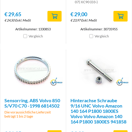
07) XC90 (03-)
€
29,65
€
29,00
€
24,50
Exkl. MwSt
€
23,97
Exkl. MwSt
Artikelnummer: 1330853
Artikelnummer: 30735955
Vergleich
Vergleich
Brand
Brand
Sensorring, ABS Volvo 850
Hinterachse Schraube
S/V70 C70 -1998 6814502
9/16 UNC Volvo Amazon
140 164 P1800 1800ES
Die voraussichtliche Lieferzeit
Volvo Volvo Amazon 140
beträgt 1 bis 2 tage
164 P1800 1800ES 941858