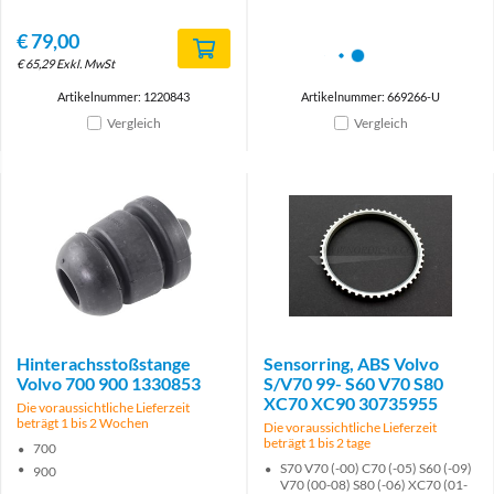
€
79,00
€
65,29
Exkl. MwSt
Artikelnummer: 1220843
Artikelnummer: 669266-U
Vergleich
Vergleich
Hinterachsstoßstange
Sensorring, ABS Volvo
Volvo 700 900 1330853
S/V70 99- S60 V70 S80
XC70 XC90 30735955
Die voraussichtliche Lieferzeit
beträgt 1 bis 2 Wochen
Die voraussichtliche Lieferzeit
beträgt 1 bis 2 tage
700
S70 V70 (-00) C70 (-05) S60 (-09)
900
V70 (00-08) S80 (-06) XC70 (01-