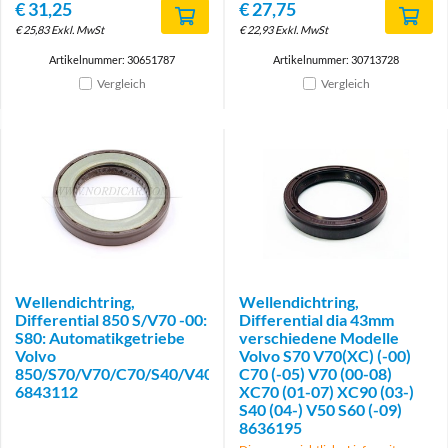
€
31,25
€
27,75
€
25,83
Exkl. MwSt
€
22,93
Exkl. MwSt
Artikelnummer: 30651787
Artikelnummer: 30713728
Vergleich
Vergleich
Wellendichtring,
Wellendichtring,
Differential 850 S/V70 -00:
Differential dia 43mm
S80: Automatikgetriebe
verschiedene Modelle
Volvo
Volvo S70 V70(XC) (-00)
850/S70/V70/C70/S40/V40/S60/S80/V50/XC70/XC90
C70 (-05) V70 (00-08)
6843112
XC70 (01-07) XC90 (03-)
S40 (04-) V50 S60 (-09)
8636195