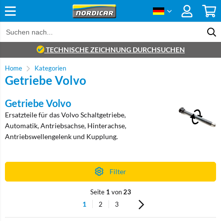
TECHNISCHE ZEICHNUNG DURCHSUCHEN
Home
Kategorien
Getriebe Volvo
Getriebe Volvo
Ersatzteile für das Volvo Schaltgetriebe,
Automatik, Antriebsachse, Hinterachse,
Antriebswellengelenk und Kupplung.
Filter
Seite
1
von
23
1
2
3