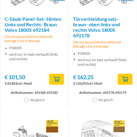
C-Säule Panel-Set- Hinten
Türverkleidung satz-
Links und Rechts- Braun
braun- oben links und
Volvo 1800S 692184
rechts Volvo 1800S
692178
Die voraussichtliche Lieferzeit
beträgt 1 bis 4 Monate
Die voraussichtliche Lieferzeit
beträgt 1 bis 4 Monate
P1800S
P1800S
wird nur im Satz verkauft (links
und rechts)
wird nur im Satz verkauft (links
und rechts)
€
101,50
€
162,25
€
83,88
Exkl. MwSt
€
134,09
Exkl. MwSt
Artikelnummer: 692184-692185
Artikelnummer: 692178-692179
Vergleich
Vergleich