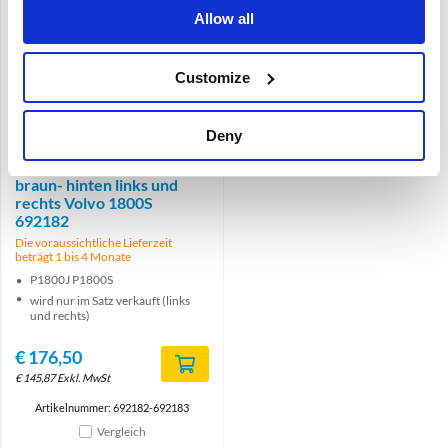
Allow all
Customize
Brand
Deny
Innenverkleidung
Seitenverkleidung satz-
braun- hinten links und
rechts Volvo 1800S
692182
Die voraussichtliche Lieferzeit
beträgt 1 bis 4 Monate
P1800J P1800S
wird nur im Satz verkauft (links
und rechts)
€
176,50
€
145,87
Exkl. MwSt
Artikelnummer: 692182-692183
Vergleich