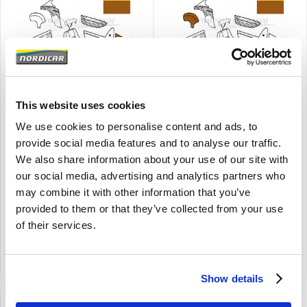
Brand
Brand
Seitenpappe satz- braun-
Wielbak bekledingset
links und rechts Volvo
bruin Links en Rechts
This website uses cookies
1800S 692186
Volvo P1800 692188
We use cookies to personalise content and ads, to
Die voraussichtliche Lieferzeit
Die voraussichtliche Lieferzeit
beträgt 1 bis 4 Monate
beträgt 1 bis 4 Monate
provide social media features and to analyse our traffic.
P1800S
We also share information about your use of our site with
wird nur im Satz verkauft (links
our social media, advertising and analytics partners who
und rechts)
may combine it with other information that you’ve
€
169,95
€
59,00
provided to them or that they’ve collected from your use
€
140,45
Exkl. MwSt
€
48,76
Exkl. MwSt
of their services.
Artikelnummer: 692186-692187
Artikelnummer: 692188-692189
Vergleich
Vergleich
Show details