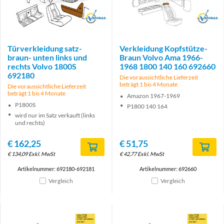
Brand
Brand
Türverkleidung satz-
Verkleidung Kopfstütze-
braun- unten links und
Braun Volvo Ama 1966-
rechts Volvo 1800S
1968 1800 140 160 692660
692180
Die voraussichtliche Lieferzeit
beträgt 1 bis 4 Monate
Die voraussichtliche Lieferzeit
beträgt 1 bis 4 Monate
Amazon 1967-1969
P1800S
P1800 140 164
wird nur im Satz verkauft (links
und rechts)
€
162,25
€
51,75
€
134,09
Exkl. MwSt
€
42,77
Exkl. MwSt
Artikelnummer: 692180-692181
Artikelnummer: 692660
Vergleich
Vergleich