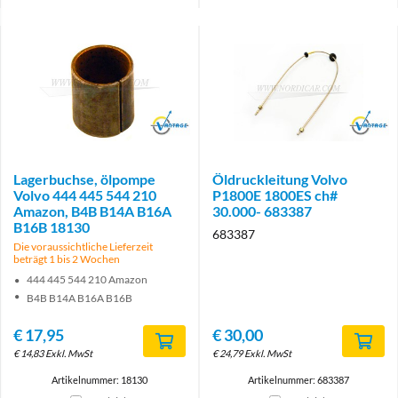
Brand
Brand
Lagerbuchse, ölpompe
Öldruckleitung Volvo
Volvo 444 445 544 210
P1800E 1800ES ch#
Amazon, B4B B14A B16A
30.000- 683387
B16B 18130
683387
Die voraussichtliche Lieferzeit
beträgt 1 bis 2 Wochen
444 445 544 210 Amazon
B4B B14A B16A B16B
€
17,95
€
30,00
€
14,83
Exkl. MwSt
€
24,79
Exkl. MwSt
Artikelnummer: 18130
Artikelnummer: 683387