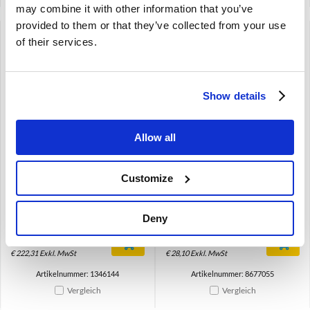
may combine it with other information that you’ve
provided to them or that they’ve collected from your use
of their services.
Show details
Allow all
Ölpumpe Volvo 240 740
Dichtung, Ölpumpe Volvo
760 940 960 B19 21 23 80-
850 S/V70 -00 V70 S80 -1
B200 B230 1346144
D5252T TDI 8677055
Customize
240 260 740 760 940 960
B19 B21 B23 (1980-)
B200 B230
Deny
€
269,00
€
34,00
€
222,31
Exkl. MwSt
€
28,10
Exkl. MwSt
Artikelnummer: 1346144
Artikelnummer: 8677055
Vergleich
Vergleich