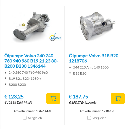
Brand
Ölpumpe Volvo 240 740
Ölpumpe Volvo B18 B20
760 940 960 B19 21 23 80-
1218706
B200 B230 1346144
544 210 Ama 140 1800
240 260 740 760 940 960
B18 B20
B19 B21 B23 (1980-)
B200 B230
€
123,25
€
187,75
€
101,86
Exkl. MwSt
€
155,17
Exkl. MwSt
Artikelnummer: 1346144-V
Artikelnummer: 1218706
Vergleich
Vergleich