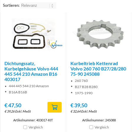
Sortieren:
Brand
Dichtungssatz,
Kurbeltrieb Kettenrad
Kurbelgehäuse Volvo 444
Volvo 260 760 B27/28/280
445 544 210 Amazon B16
75-90 245088
403017
260 760
444 445 544 210 Amazon
B27 B28 B280
B16A B16B
1975-1990
€
47,50
€
39,50
€
39,26
Exkl. MwSt
€
32,64
Exkl. MwSt
Artikelnummer: 403017-KIT
Artikelnummer: 245088
Vergleich
Vergleich