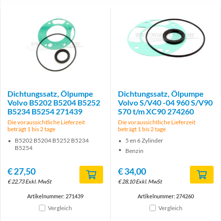
Dichtungssatz, Ölpumpe
Dichtungssatz, Ölpumpe
Volvo B5202 B5204 B5252
Volvo S/V40 -04 960 S/V90
B5234 B5254 271439
S70 t/m XC90 274260
Die voraussichtliche Lieferzeit
Die voraussichtliche Lieferzeit
beträgt 1 bis 2 tage
beträgt 1 bis 2 tage
B5202 B5204 B5252 B5234
5 en 6 Zylinder
B5254
Benzin
€
27,50
€
34,00
€
22,73
Exkl. MwSt
€
28,10
Exkl. MwSt
Artikelnummer: 271439
Artikelnummer: 274260
Vergleich
Vergleich