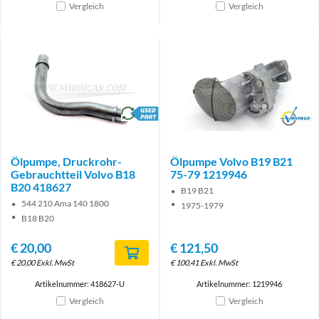
Vergleich
Vergleich
brand
Brand
Ölpumpe, Druckrohr-
Ölpumpe Volvo B19 B21
Gebrauchtteil Volvo B18
75-79 1219946
B20 418627
B19 B21
544 210 Ama 140 1800
1975-1979
B18 B20
€
20,00
€
121,50
€
20,00
Exkl. MwSt
€
100,41
Exkl. MwSt
Artikelnummer: 418627-U
Artikelnummer: 1219946
Vergleich
Vergleich