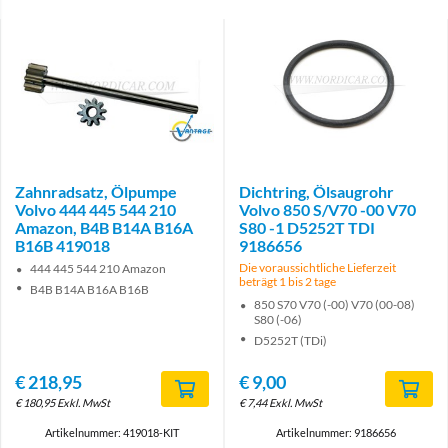
Brand
Zahnradsatz, Ölpumpe
Dichtring, Ölsaugrohr
Volvo 444 445 544 210
Volvo 850 S/V70 -00 V70
Amazon, B4B B14A B16A
S80 -1 D5252T TDI
B16B 419018
9186656
Die voraussichtliche Lieferzeit
444 445 544 210 Amazon
beträgt 1 bis 2 tage
B4B B14A B16A B16B
850 S70 V70 (-00) V70 (00-08)
S80 (-06)
D5252T (TDi)
€
218,95
€
9,00
€
180,95
Exkl. MwSt
€
7,44
Exkl. MwSt
Artikelnummer: 419018-KIT
Artikelnummer: 9186656