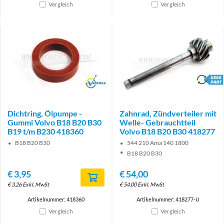
Vergleich
Vergleich
Brand
brand
Dichtring, Ölpumpe -
Zahnrad, Zündverteiler mit
Gummi Volvo B18 B20 B30
Welle- Gebrauchtteil
B19 t/m B230 418360
Volvo B18 B20 B30 418277
B18 B20 B30
544 210 Ama 140 1800
B18 B20 B30
€
3,95
€
54,00
€
3,26
Exkl. MwSt
€
54,00
Exkl. MwSt
Artikelnummer: 418360
Artikelnummer: 418277-U
Vergleich
Vergleich