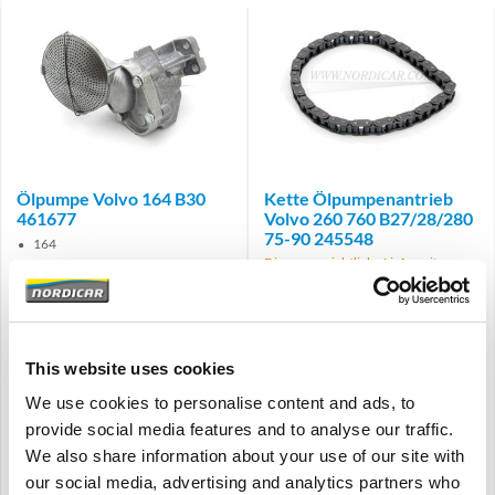
Ölpumpe Volvo 164 B30
Kette Ölpumpenantrieb
461677
Volvo 260 760 B27/28/280
75-90 245548
164
Die voraussichtliche Lieferzeit
B30
beträgt 2 bis 4 tage
260 760
B27 B28 B280
1975-1990
This website uses cookies
€
219,75
€
56,25
We use cookies to personalise content and ads, to
€
181,61
Exkl. MwSt
€
46,49
Exkl. MwSt
provide social media features and to analyse our traffic.
Artikelnummer: 461677
Artikelnummer: 245548
We also share information about your use of our site with
Vergleich
Vergleich
our social media, advertising and analytics partners who