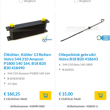
Vergleich
Vergleich
Brand
brand
Ölkühler, Kühler 13 Reihen
Oliepeilstok gebruikt
Volvo 544 210 Amazon
Volvo B18 B20 418643
P1800 140 164, B18 B20
544 210 Ama 140 1800
B30 418490
B18 B20
544 210 Amazon P1800 140 164
B18 B20 B30
13 rijen
€
160,25
€
15,00
€
132,44
Exkl. MwSt
€
15,00
Exkl. MwSt
Artikelnummer: 418490-RAD
Artikelnummer: 418643-U