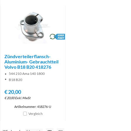
brand
Zündverteilerflansch-
Aluminium- Gebrauchtteil
Volvo B18 B20 418276
544 210 Ama 140 1800
B18 B20
€
20,00
€
20,00
Exkl. MwSt
Artikelnummer: 418276-U
Vergleich