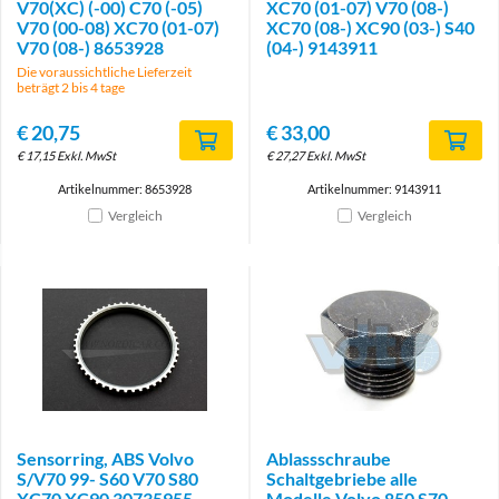
V70(XC) (-00) C70 (-05)
XC70 (01-07) V70 (08-)
V70 (00-08) XC70 (01-07)
XC70 (08-) XC90 (03-) S40
V70 (08-) 8653928
(04-) 9143911
Die voraussichtliche Lieferzeit
beträgt 2 bis 4 tage
€
20,75
€
33,00
€
17,15
Exkl. MwSt
€
27,27
Exkl. MwSt
Artikelnummer: 8653928
Artikelnummer: 9143911
Vergleich
Vergleich
Sensorring, ABS Volvo
Ablassschraube
S/V70 99- S60 V70 S80
Schaltgebriebe alle
XC70 XC90 30735955
Modelle Volvo 850 S70