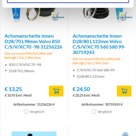
Brand
Brand
Achsmanschette innen
Achsmanschette innen
D28/70 L98mm Volvo 850
D28/80 L122mm Volvo
C/S/V/XC70 -98 31256226
C/S/V/XC70 S60 S80 99-
30759243
Die voraussichtliche Lieferzeit
beträgt 1 bis 2 Wochen
Die voraussichtliche Lieferzeit
beträgt 1 bis 2 Wochen
850 C/S/V/XC70 -98
C/S/V/XC70 S60 S80 99-
D28/70 L98mm
D28/80 L122mm
€
13,25
€
24,50
€
10,95
Exkl. MwSt
€
20,25
Exkl. MwSt
Artikelnummer: 31256226-V
Artikelnummer: 30759243-V
Vergleich
Vergleich