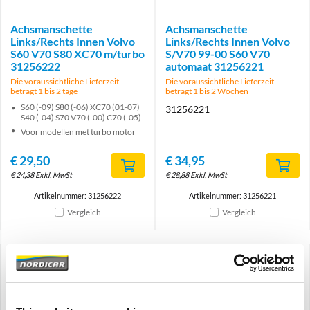
Achsmanschette
Achsmanschette
Links/Rechts Innen Volvo
Links/Rechts Innen Volvo
S60 V70 S80 XC70 m/turbo
S/V70 99-00 S60 V70
31256222
automaat 31256221
Die voraussichtliche Lieferzeit
Die voraussichtliche Lieferzeit
beträgt 1 bis 2 tage
beträgt 1 bis 2 Wochen
S60 (-09) S80 (-06) XC70 (01-07)
31256221
S40 (-04) S70 V70 (-00) C70 (-05)
Voor modellen met turbo motor
€
29,50
€
34,95
€
24,38
Exkl. MwSt
€
28,88
Exkl. MwSt
Artikelnummer: 31256222
Artikelnummer: 31256221
Vergleich
Vergleich