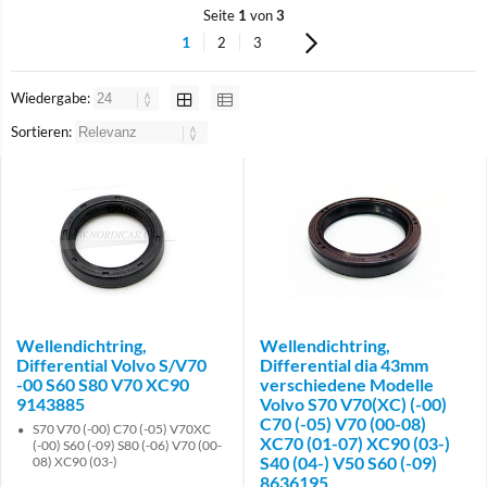
Seite
1
von
3
1
2
3
Wiedergabe:
Sortieren:
Wellendichtring,
Wellendichtring,
Differential Volvo S/V70
Differential dia 43mm
-00 S60 S80 V70 XC90
verschiedene Modelle
9143885
Volvo S70 V70(XC) (-00)
C70 (-05) V70 (00-08)
S70 V70 (-00) C70 (-05) V70XC
XC70 (01-07) XC90 (03-)
(-00) S60 (-09) S80 (-06) V70 (00-
S40 (04-) V50 S60 (-09)
08) XC90 (03-)
8636195