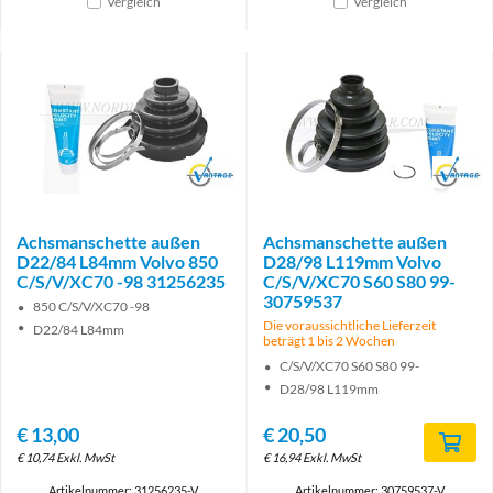
Vergleich
Vergleich
Brand
Brand
Achsmanschette außen
Achsmanschette außen
D22/84 L84mm Volvo 850
D28/98 L119mm Volvo
C/S/V/XC70 -98 31256235
C/S/V/XC70 S60 S80 99-
30759537
850 C/S/V/XC70 -98
Die voraussichtliche Lieferzeit
D22/84 L84mm
beträgt 1 bis 2 Wochen
C/S/V/XC70 S60 S80 99-
D28/98 L119mm
€
13,00
€
20,50
€
10,74
Exkl. MwSt
€
16,94
Exkl. MwSt
Artikelnummer: 31256235-V
Artikelnummer: 30759537-V