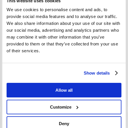
This website uses cookies
Brand
Brand
We use cookies to personalise content and ads, to
provide social media features and to analyse our traffic.
Achsmanschette innen
Achsmanschette innen
We also share information about your use of our site with
D22/80 L84mm Volvo 850
D26/90 L89mm Volvo
our social media, advertising and analytics partners who
C/S/V/XC70 -98 31256225
C/S/V/XC70 S60 S80 99-
may combine it with other information that you’ve
S/V40 96-04 30899073
Die voraussichtliche Lieferzeit
beträgt 1 bis 2 Wochen
provided to them or that they’ve collected from your use
Die voraussichtliche Lieferzeit
beträgt 1 bis 2 Wochen
850 C/S/V/XC70 -98
of their services.
C/S/V/XC70 S60 S80 99-
D22/80 L84mm
S/V40 96-04
D26/90 L89mm
Show details
€
17,50
€
36,75
€
14,46
Exkl. MwSt
€
30,37
Exkl. MwSt
Allow all
Artikelnummer: 31256225-V
Artikelnummer: 30899073-V
Vergleich
Vergleich
Customize
Deny