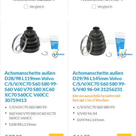
Vergleich
Vergleich
Brand
Brand
Achsmanschette außen
Achsmanschette außen
D28/98 L119mm Volvo
D29/96 L145mm Volvo
C/S/V/XC70 S60 S80 99-
C/S/V/XC70 S60 S80 99-
S60 V60 V70 S80 XC60
S/V40 96-04 31256231
XC70 S60CC V60CC
Die voraussichtliche Lieferzeit
30759413
beträgt 1 bis 2 Wochen
C/S/V/XC70 S60 S80 99-
C/S/V/XC70 S60 S80 99-
S60 V60 V70 S80 XC60 XC70
S/V40 96-04
S60CC V60CC
D29/96 L145mm
D28/98 L119mm