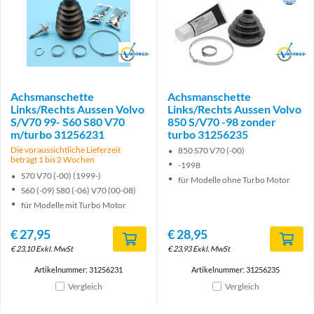
Brand
Brand
Achsmanschette
Achsmanschette
Links/Rechts Aussen Volvo
Links/Rechts Aussen Volvo
S/V70 99- S60 S80 V70
850 S/V70 -98 zonder
m/turbo 31256231
turbo 31256235
Die voraussichtliche Lieferzeit
850 S70 V70 (-00)
beträgt 1 bis 2 Wochen
-1998
S70 V70 (-00) (1999-)
für Modelle ohne Turbo Motor
S60 (-09) S80 (-06) V70 (00-08)
für Modelle mit Turbo Motor
€
27,95
€
28,95
€
23,10
Exkl. MwSt
€
23,93
Exkl. MwSt
Artikelnummer: 31256231
Artikelnummer: 31256235
Vergleich
Vergleich