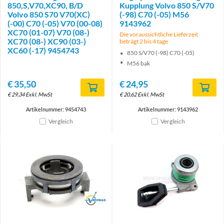
850,S,V70,XC90, B/D
Kupplung Volvo 850 S/V70
Volvo 850 S70 V70(XC)
(-98) C70 (-05) M56
(-00) C70 (-05) V70 (00-08)
9143962
XC70 (01-07) V70 (08-)
Die voraussichtliche Lieferzeit
XC70 (08-) XC90 (03-)
beträgt 2 bis 4 tage
XC60 (-17) 9454743
850 S/V70 (-98) C70 (-05)
M56 bak
€
35,50
€
24,95
€
29,34
Exkl. MwSt
€
20,62
Exkl. MwSt
Artikelnummer: 9454743
Artikelnummer: 9143962
Vergleich
Vergleich
Brand