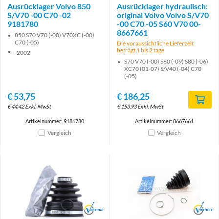
Ausrücklager Volvo 850
Ausrücklager hydraulisch:
S/V70 -00 C70 -02
original Volvo Volvo S/V70
9181780
-00 C70 -05 S60 V70 00-
8667661
850 S70 V70 (-00) V70XC (-00)
C70 (-05)
Die voraussichtliche Lieferzeit
beträgt 1 bis 2 tage
-2002
S70 V70 (-00) S60 (-09) S80 (-06)
XC70 (01-07) S/V40 (-04) C70
(-05)
€
53,75
€
186,25
€
44,42
Exkl. MwSt
€
153,93
Exkl. MwSt
Artikelnummer: 9181780
Artikelnummer: 8667661
Vergleich
Vergleich
Brand
Brand