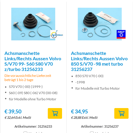
Brand
Brand
Achsmanschette
Achsmanschette
Links/Rechts Aussen Volvo
Links/Rechts Aussen Volvo
S/V70 99- S60 S80 V70
850 S/V70 -98 met turbo
z/turbo 31256233
31256237
Die voraussichtliche Lieferzeit
850 S70 V70 (-00)
beträgt 1 bis 2 tage
-1998
S70 V70 (-00) (1999-)
für Modelle mit Turbo Motor
S60 (-09) S80 (-06) V70 (00-08)
für Modelle ohne Turbo Motor
€
39,50
€
34,95
€
32,64
Exkl. MwSt
€
28,88
Exkl. MwSt
Artikelnummer: 31256233
Artikelnummer: 31256237