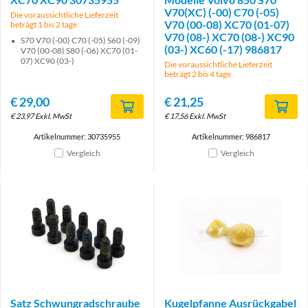
V70(XC) (-00) C70 (-05)
Die voraussichtliche Lieferzeit
V70 (00-08) XC70 (01-07)
beträgt 1 bis 2 tage
V70 (08-) XC70 (08-) XC90
S70 V70 (-00) C70 (-05) S60 (-09)
(03-) XC60 (-17) 986817
V70 (00-08) S80 (-06) XC70 (01-
07) XC90 (03-)
Die voraussichtliche Lieferzeit
beträgt 2 bis 4 tage
€
29,00
€
21,25
€
23,97
Exkl. MwSt
€
17,56
Exkl. MwSt
Artikelnummer: 30735955
Artikelnummer: 986817
Vergleich
Vergleich
Satz Schwungradschraube
Kugelpfanne Ausrückgabel