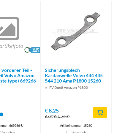
brand
vorderer Teil -
Sicherungsblech
il Volvo Amazon
Kardanwelle Volvo 444 445
ste type) 669266
544 210 Ama P1800 15260
PV Duett Amazon P1800
€
8,25
€
6,82
Exkl. MwSt
ummer: 669266-U
Artikelnummer: 15260
Vergleich
Vergleich