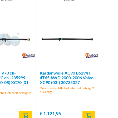
Brand
Brand
 V70 ch-
Kardanwelle XC90 B6294T
C ch -285999
4T65 AWD 2003-2006 Volvo
00-08) XC70 (01-
XC90 (03-) 30735027
Die voraussichtliche Lieferzeit beträgt 2
bis 4 tage
che Lieferzeit beträgt 2
€
1.121,95