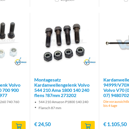
Brand
Brand
Montagesatz
Kardanwelle
enk Volvo
Kardanwellengelenk Volvo
94999/V70X
0 700 900
544 210 Ama 1800 140 240
Volvo V70 (
3977
flens ?87mm 273202
07) 9480702
Die voraussichtli
 260 740 760
544 210 Amazon P1800 140 240
bis 4 tage
Flansch 87 mm
€
24,50
€
1.105,50