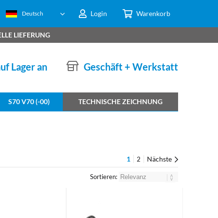
Login
Warenkorb
Deutsch
LLE LIEFERUNG
auf Lager an
Geschäft + Werkstatt
S70 V70 (-00)
TECHNISCHE ZEICHNUNG
1
Nächste
2
Sortieren: