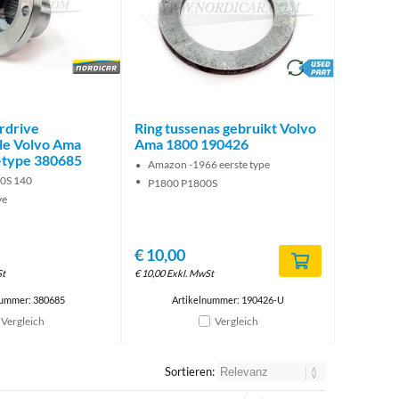
Brand
brand
rdrive
Ring tussenas gebruikt Volvo
le Volvo Ama
Ama 1800 190426
-type 380685
Amazon -1966 eerste type
0S 140
P1800 P1800S
ve
€
10,00
St
€
10,00
Exkl. MwSt
nummer: 380685
Artikelnummer: 190426-U
Vergleich
Vergleich
Sortieren: