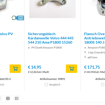
brand
olvo PV
Sicherungsblech
Flansch Ove
Kardanwelle Volvo 444 445
Antriebswel
544 210 Ama P1800 15260
1800S 140 J
PV Duett Amazon P1800
Amazon P180
J-typ Overdri
ø87mm
€
14,95
€
171,75
€
12,36
Exkl. MwSt
€
141,94
Exkl. Mw
 666190-U
Artikelnummer: 89891
Artikel
eich
Vergleich