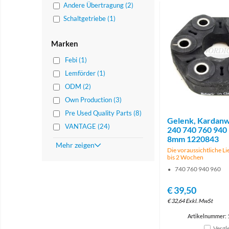
Andere Übertragung (2)
Schaltgetriebe (1)
Marken
Febi (1)
Lemförder (1)
ODM (2)
Own Production (3)
Pre Used Quality Parts (8)
Gelenk, Kardanw
VANTAGE (24)
240 740 760 940 
8mm 1220843
Mehr zeigen
Die voraussichtliche Lie
bis 2 Wochen
740 760 940 960
€
39,50
€
32,64
Exkl. MwSt
Artikelnummer:
Vergl