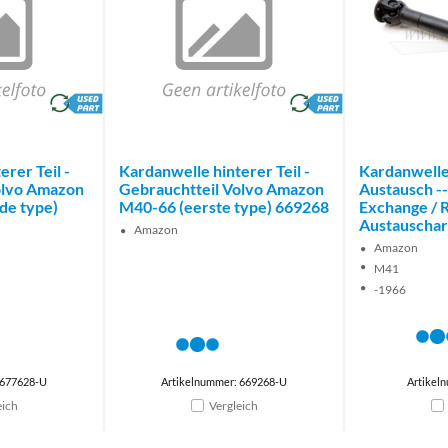
brand
brand
rer Teil -
Kardanwelle hinterer Teil -
Kardanwelle
olvo Amazon
Gebrauchtteil Volvo Amazon
Austausch ---
de type)
M40-66 (eerste type) 669268
Exchange / 
Austauschart
Amazon
Amazon
M41
-1966
 677628-U
Artikelnummer: 669268-U
Artikel
eich
Vergleich