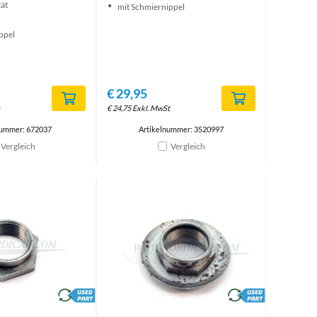
tät
mit Schmiernippel
ppel
€
29,95
€
24,75
Exkl. MwSt
nummer: 672037
Artikelnummer: 3520997
Vergleich
Vergleich
brand
brand