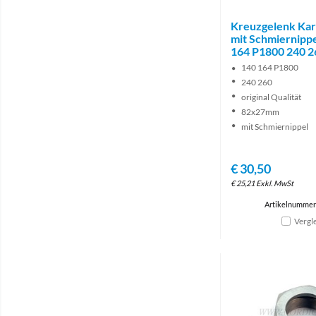
Kreuzgelenk Ka
mit Schmiernippe
164 P1800 240 2
140 164 P1800
240 260
original Qualität
82x27mm
mit Schmiernippel
€
30,50
€
25,21
Exkl. MwSt
Artikelnummer
Vergl