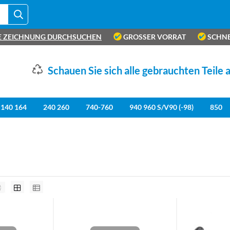
E ZEICHNUNG DURCHSUCHEN
GROSSER VORRAT
SCHNE
Schauen Sie sich alle gebrauchten Teile 
140 164
240 260
740-760
940 960 S/V90 (-98)
850