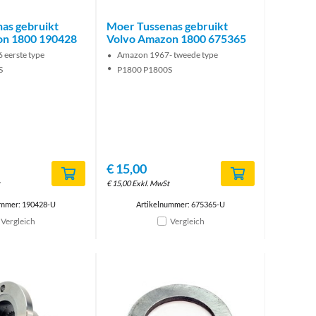
as gebruikt
Moer Tussenas gebruikt
on 1800 190428
Volvo Amazon 1800 675365
 eerste type
Amazon 1967- tweede type
S
P1800 P1800S
€
15,00
€
15,00
Exkl. MwSt
ummer: 190428-U
Artikelnummer: 675365-U
Vergleich
Vergleich