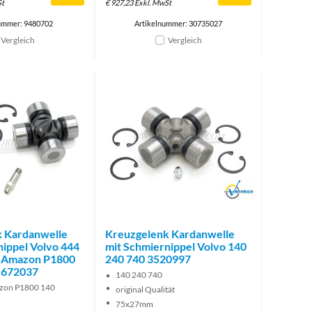
St
€
927,23
Exkl. MwSt
ummer: 9480702
Artikelnummer: 30735027
Vergleich
Vergleich
Brand
 Kardanwelle
Kreuzgelenk Kardanwelle
nippel Volvo 444
mit Schmiernippel Volvo 140
0 Amazon P1800
240 740 3520997
 672037
140 240 740
zon P1800 140
original Qualität
75x27mm