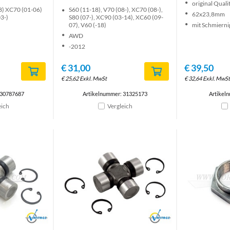
original Quali
8) XC70 (01-06)
S60 (11-18), V70 (08-), XC70 (08-),
62x23,8mm
3-)
S80 (07-), XC90 (03-14), XC60 (09-
07), V60 (-18)
mit Schmierni
AWD
-2012
€
31,00
€
39,50
€
25,62
Exkl. MwSt
€
32,64
Exkl. MwSt
 30787687
Artikelnummer: 31325173
Artikel
eich
Vergleich
Brand
Brand