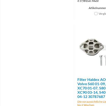
€
17,98
Exkl. MwSt
Artikelnummer
Vergl
Filter Haldex A
Volvo S60 01-09,
XC70 01-07, S80
XC90 03-14, S40
04-12 30787687
Die voraussichtliche Lie
bis 2 Wochen