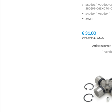
S60 (01-) V70 (00-0
S80 (99-06) XC90 (0
S40 (04-) V50 (04-)
AWD
€
31,00
€
25,62
Exkl. MwSt
Artikelnummer:
Vergl