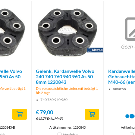
Brand
elle Volvo
Gelenk, Kardanwelle Volvo
Kardanwelle 
960 As 50
240 740 760 940 960 As 50
Gebrauchtte
8mm 1220843
M40-66 (eer
ferzeit beträgt 1
Die voraussichtliche Lieferzeit beträgt 1
Amazon
bis 2 tage
740 760 940 960
€
79,00
€
65,29
Exkl. MwSt
 1220843-B
Artikelnummer: 1220843
Artikeln
eich
Vergleich