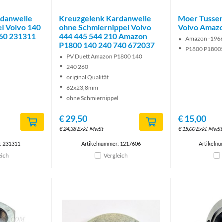
rdanwelle
Kreuzgelenk Kardanwelle
Moer Tussen
l Volvo 140
ohne Schmiernippel Volvo
Volvo Amaz
60 231311
444 445 544 210 Amazon
Amazon -1966
P1800 140 240 740 672037
P1800 P1800
PV Duett Amazon P1800 140
240 260
original Qualität
62x23,8mm
ohne Schmiernippel
€
29,50
€
15,00
€
24,38
Exkl. MwSt
€
15,00
Exkl. MwSt
: 231311
Artikelnummer: 1217606
Artikeln
eich
Vergleich