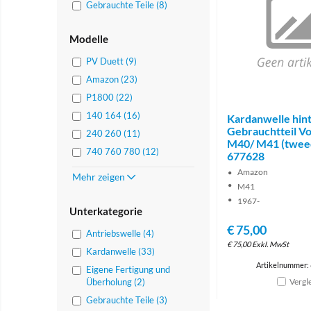
Gebrauchte Teile (8)
Modelle
PV Duett (9)
Amazon (23)
P1800 (22)
140 164 (16)
Kardanwelle hinte
Gebrauchtteil V
240 260 (11)
M40/ M41 (twee
740 760 780 (12)
677628
Amazon
Mehr zeigen
M41
1967-
Unterkategorie
€
75,00
Antriebswelle (4)
€
75,00
Exkl. MwSt
Kardanwelle (33)
Artikelnummer:
Eigene Fertigung und
Überholung (2)
Vergl
Gebrauchte Teile (3)