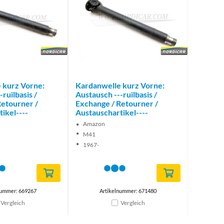
Brand
Brand
 kurz Vorne:
Kardanwelle kurz Vorne:
ruilbasis /
Austausch ---ruilbasis /
Retourner /
Exchange / Retourner /
ikel----
Austauschartikel----
Amazon
M41
1967-
nummer: 669267
Artikelnummer: 671480
Vergleich
Vergleich