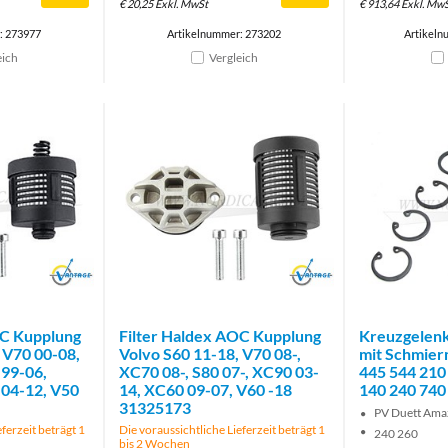
€
20,25
Exkl. MwSt
€
913,64
Exkl. Mw
: 273977
Artikelnummer: 273202
Artikeln
eich
Vergleich
Brand
Brand
OC Kupplung
Filter Haldex AOC Kupplung
Kreuzgelenk
 V70 00-08,
Volvo S60 11-18, V70 08-,
mit Schmier
 99-06,
XC70 08-, S80 07-, XC90 03-
445 544 21
 04-12, V50
14, XC60 09-07, V60 -18
140 240 740
31325173
PV Duett Ama
ferzeit beträgt 1
Die voraussichtliche Lieferzeit beträgt 1
240 260
bis 2 Wochen