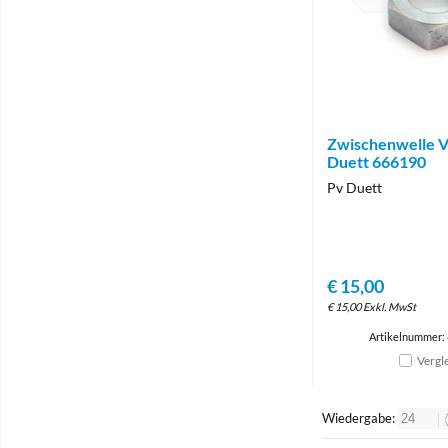
Zwischenwelle V
Duett 666190
Pv Duett
€
15,00
€
15,00
Exkl. MwSt
Artikelnummer:
Vergl
Wiedergabe: