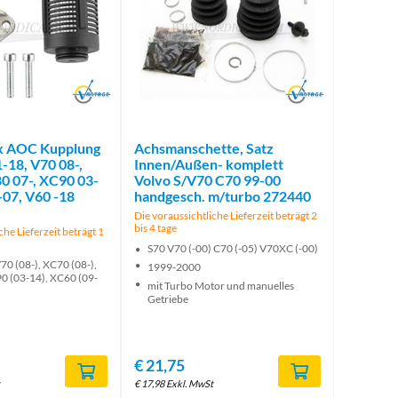
Brand
Brand
ex AOC Kupplung
Achsmanschette, Satz
-18, V70 08-,
Innen/Außen- komplett
0 07-, XC90 03-
Volvo S/V70 C70 99-00
-07, V60 -18
handgesch. m/turbo 272440
Die voraussichtliche Lieferzeit beträgt 2
bis 4 tage
che Lieferzeit beträgt 1
S70 V70 (-00) C70 (-05) V70XC (-00)
70 (08-), XC70 (08-),
1999-2000
90 (03-14), XC60 (09-
mit Turbo Motor und manuelles
Getriebe
€
21,75
€
17,98
Exkl. MwSt