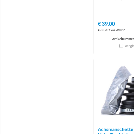
€
39,00
€
32,23
Exkl. MwSt
Artikelnummer
Vergl
Achsmanschette