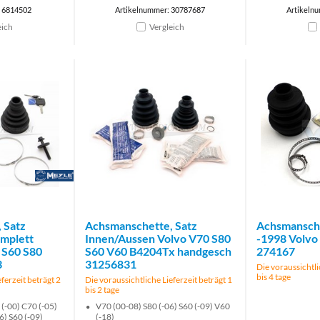
: 6814502
Artikelnummer: 30787687
Artikeln
eich
Vergleich
Brand
 Satz
Achsmanschette, Satz
Achsmansche
mplett
Innen/Aussen Volvo V70 S80
-1998 Volvo 
 S60 S80
S60 V60 B4204Tx handgesch
274167
3
31256831
Die voraussichtli
bis 4 tage
ferzeit beträgt 2
Die voraussichtliche Lieferzeit beträgt 1
bis 2 tage
 (-00) C70 (-05)
V70 (00-08) S80 (-06) S60 (-09) V60
6) S60 (-09)
(-18)