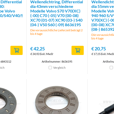
 Differential
Wellendichtring, Differential
Wellendichtr
80:
dia 43mm verschiedene
dia 55mm ve
be Volvo
Modelle Volvo S70 V70(XC)
Modelle Vol
70/S40/V40/S60/S80/V50/XC70/XC90
(-00) C70 (-05) V70 (00-08)
940 960 S/V
XC70 (01-07) XC90 (03-) S40
V70(XC) (-00
(04-) V50 S60 (-09) 8636195
(00-08) XC7
(08-) 86539
Die voraussichtliche Lieferzeit beträgt 2
bis 4 tage
Die voraussichtli
bis 4 tage
€
42,25
€
20,75
€
34,92
Exkl. MwSt
€
17,15
Exkl. MwSt
: 6843112
Artikelnummer: 8636195
Artikeln
eich
Vergleich