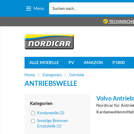
Menü
TECHNISCH
ALLE MODELLE
PV
AMAZON
P1800
Home
Kategorien
Getriebe
ANTRIEBSWELLE
Volvo Antrieb
Kategorien
Nordicar für Antrie
Kardanwellenmittel
Kardanwelle (2)
Sonstige Bremsen
Ersatzteile (1)