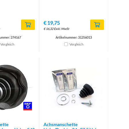
€
19,75
€
16,32
Exkl. MwSt
nummer: 274167
Artikelnummer: 31256013
Vergleich
Vergleich
Brand
ette
Achsmanschette