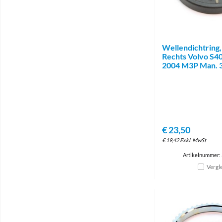
Wellendichtring,
Rechts Volvo S4
2004 M3P Man. 
€
23,50
€
19,42
Exkl. MwSt
Artikelnummer:
Vergl