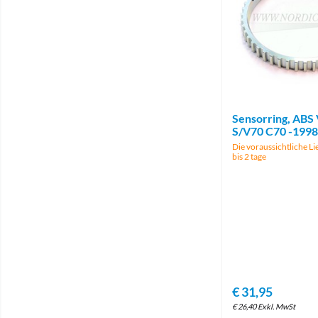
Sensorring, ABS 
S/V70 C70 -199
Die voraussichtliche Lie
bis 2 tage
€
31,95
€
26,40
Exkl. MwSt