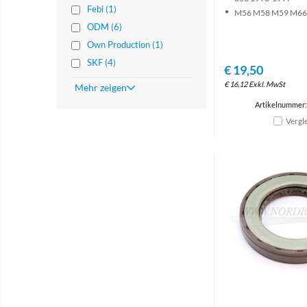
Febi (1)
M56 M58 M59 M66
ODM (6)
Own Production (1)
SKF (4)
€
19,50
€
16,12
Exkl. MwSt
Mehr zeigen
Artikelnummer
Vergl