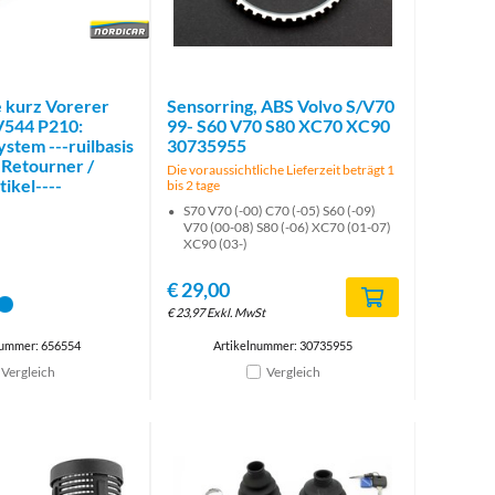
Brand
 kurz Vorerer
Sensorring, ABS Volvo S/V70
PV544 P210:
99- S60 V70 S80 XC70 XC90
stem ---ruilbasis
30735955
 Retourner /
Die voraussichtliche Lieferzeit beträgt 1
ikel----
bis 2 tage
S70 V70 (-00) C70 (-05) S60 (-09)
V70 (00-08) S80 (-06) XC70 (01-07)
XC90 (03-)
€
29,00
€
23,97
Exkl. MwSt
nummer: 656554
Artikelnummer: 30735955
Vergleich
Vergleich