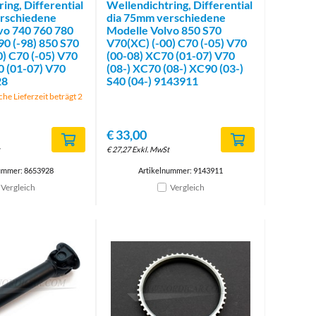
ing, Differential
Wellendichtring, Differential
rschiedene
dia 75mm verschiedene
vo 740 760 780
Modelle Volvo 850 S70
90 (-98) 850 S70
V70(XC) (-00) C70 (-05) V70
) C70 (-05) V70
(00-08) XC70 (01-07) V70
0 (01-07) V70
(08-) XC70 (08-) XC90 (03-)
28
S40 (04-) 9143911
che Lieferzeit beträgt 2
€
33,00
€
27,27
Exkl. MwSt
ummer: 8653928
Artikelnummer: 9143911
Vergleich
Vergleich