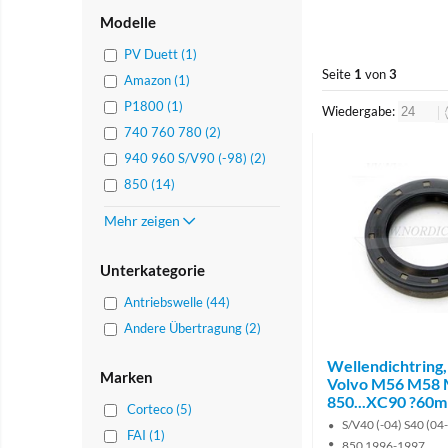
Modelle
PV Duett (1)
Seite
1
von
3
Amazon (1)
P1800 (1)
Wiedergabe:
740 760 780 (2)
940 960 S/V90 (-98) (2)
850 (14)
Mehr zeigen
Unterkategorie
Antriebswelle (44)
Andere Übertragung (2)
Wellendichtring,
Marken
Volvo M56 M58
850...XC90 ?60
Corteco (5)
S/V40 (-04) S40 (04
FAI (1)
850 1996-1997