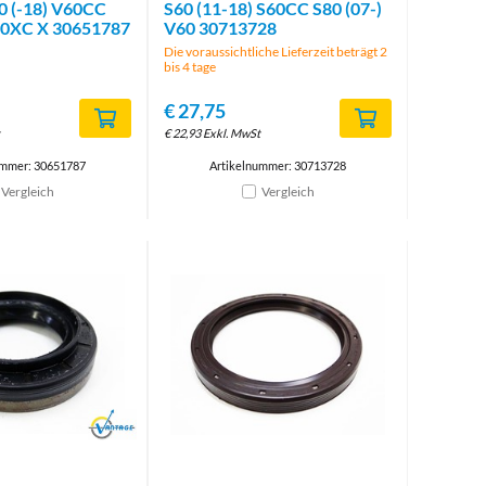
60 (-18) V60CC
S60 (11-18) S60CC S80 (07-)
40XC X 30651787
V60 30713728
Die voraussichtliche Lieferzeit beträgt 2
bis 4 tage
€
27,75
€
22,93
Exkl. MwSt
ummer: 30651787
Artikelnummer: 30713728
Vergleich
Vergleich
Brand