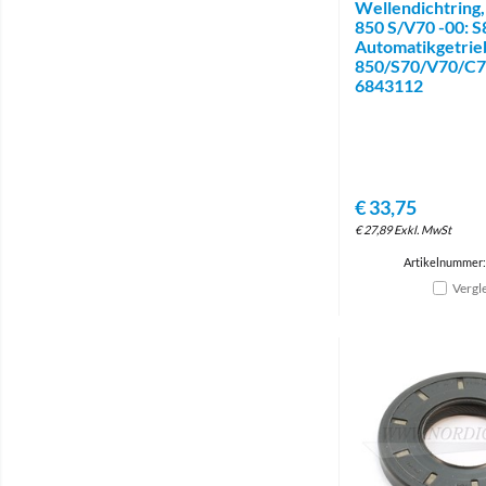
Wellendichtring,
850 S/V70 -00: S
Automatikgetrie
850/S70/V70/C
6843112
€
33,75
€
27,89
Exkl. MwSt
Artikelnummer
Vergl