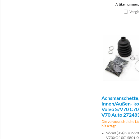
Artikelnummer
Vergl
Achsmanschette,
Innen/Außen- ko
Volvo S/V70 C70
V70 Auto 27248
Die voraussichtliche Lie
bis 4 tage
S/V40 (-04) S70 V70
V70XC (-00) S80 (-0