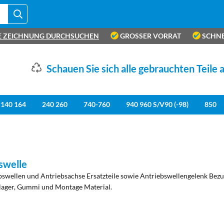
E ZEICHNUNG DURCHSUCHEN
GROSSER VORRAT
SCHNE
Schauen Sie sich alle gebrauchten Teile 
140 164
240 260
740-760
940 960 S/V90 (-98)
850
swelle
bswellen und Antriebsachse Ersatzteile sowie Antriebswellengelenk Bezu
lager, Gummi und Montage Material.