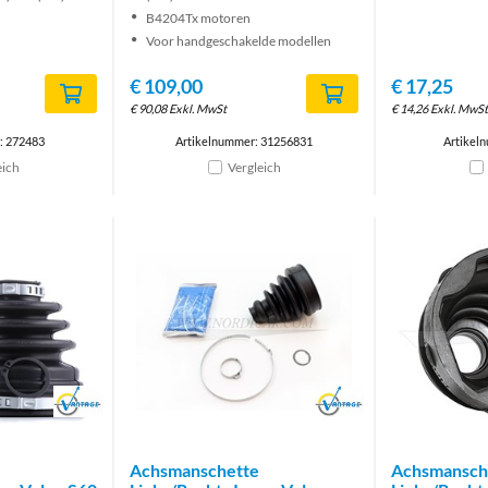
B4204Tx motoren
Voor handgeschakelde modellen
€
109,00
€
17,25
€
90,08
Exkl. MwSt
€
14,26
Exkl. MwSt
: 272483
Artikelnummer: 31256831
Artikel
eich
Vergleich
Brand
Brand
Achsmanschette
Achsmansch