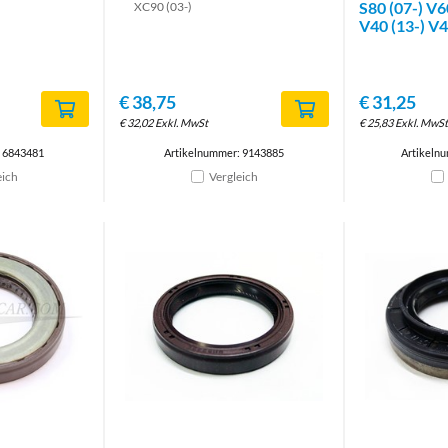
S80 (07-) V
XC90 (03-)
V40 (13-) V
€
38,75
€
31,25
€
32,02
Exkl. MwSt
€
25,83
Exkl. MwSt
: 6843481
Artikelnummer: 9143885
Artikeln
eich
Vergleich