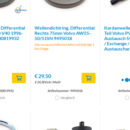
Brand
 Differential
Wellendichtring, Differential
Kardanwelle
0 V40 1996-
Rechts 75mm Volvo AW55-
Teil Volvo 
30819932
50/51SN 9495018
Austausch Sy
/ Exchange /
Die voraussichtliche Lieferzeit beträgt 1
Austauschart
bis 2 tage
€
29,50
€
24,38
Exkl. MwSt
 30819932
Artikelnummer: 9495018
Artikel
eich
Vergleich