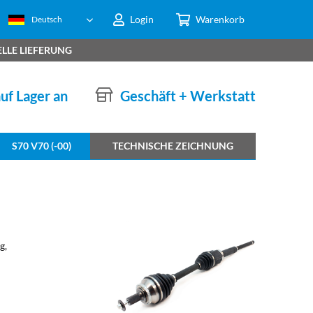
Login
Warenkorb
Deutsch
LLE LIEFERUNG
auf Lager an
Geschäft + Werkstatt
S70 V70 (-00)
TECHNISCHE ZEICHNUNG
g,