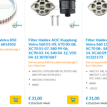
Brand
Brand
Volvo 850
Filter Haldex AOC Kupplung
Filter Hald
8 6814502
Volvo S60 01-09, V70 00-08,
Volvo S60 11
XC70 01-07, S80 99-06,
XC70 08-, S8
ferzeit beträgt 1
XC90 03-14, S40 04-12, V50
14, XC60 09
04-12 30787687
31325173
Die voraussichtliche Lieferzeit beträgt 1
Die voraussichtli
bis 2 Wochen
bis 2 Wochen
S60 (01-) V70 (00-08) XC70 (01-06)
S60 (11-18), V
S80 (99-06) XC90 (03-)
S80 (07-), XC
07), V60 (-18)
S40 (04-) V50 (04-)
AWD
AWD
-2012
€
31,00
€
31,00
€
25,62
Exkl. MwSt
€
25,62
Exkl. MwSt