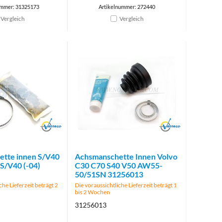
ummer: 31325173
Artikelnummer: 272440
Vergleich
Vergleich
Brand
Brand
tte innen S/V40
Achsmanschette Innen Volvo
S/V40 (-04)
C30 C70 S40 V50 AW55-
50/51SN 31256013
che Lieferzeit beträgt 2
Die voraussichtliche Lieferzeit beträgt 1
bis 2 Wochen
31256013