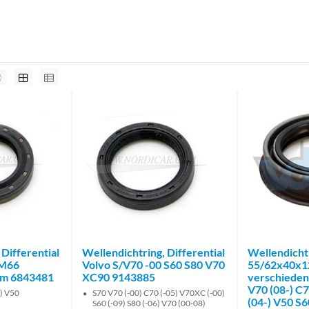
 Differential
Wellendichtring, Differential
Wellendichtr
 M66
Volvo S/V70 -00 S60 S80 V70
55/62x40x1
mm 6843481
XC90 9143885
verschieden
V70 (08-) C7
-) V50
S70 V70 (-00) C70 (-05) V70XC (-00)
(04-) V50 S
S60 (-09) S80 (-06) V70 (00-08)