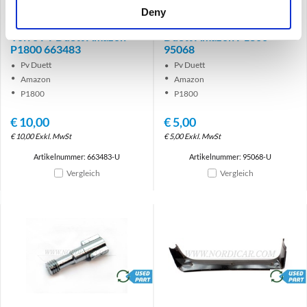
Ausstellfenster Hebel
Ausstellfenster Knopf -
Deny
rechts -Gebrauchtteil
Gebrauchtteil Volvo Pv
Volvo Pv Duett Amazon
Duett Amazon P1800
P1800 663483
95068
Pv Duett
Pv Duett
Amazon
Amazon
P1800
P1800
€
10,00
€
5,00
€
10,00
Exkl. MwSt
€
5,00
Exkl. MwSt
Artikelnummer: 663483-U
Artikelnummer: 95068-U
Vergleich
Vergleich
brand
brand