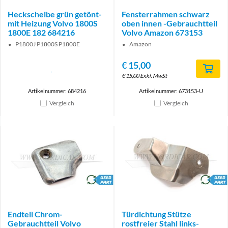
Heckscheibe grün getönt-
Fensterrahmen schwarz
mit Heizung Volvo 1800S
oben innen -Gebrauchtteil
1800E 182 684216
Volvo Amazon 673153
P1800J P1800S P1800E
Amazon
€
15,00
€
15,00
Exkl. MwSt
Artikelnummer: 684216
Artikelnummer: 673153-U
Vergleich
Vergleich
brand
brand
Endteil Chrom-
Türdichtung Stütze
Gebrauchtteil Volvo
rostfreier Stahl links-