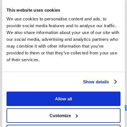
-Gebrauchtteil Volvo Pv
850
Duett Amazon P1800
This website uses cookies
663482
We use cookies to personalise content and ads, to
Pv Duett
provide social media features and to analyse our traffic.
Amazon
We also share information about your use of our site with
P1800
our social media, advertising and analytics partners who
€
3,50
€
10,00
may combine it with other information that you’ve
€
2,89
Exkl. MwSt
€
10,00
Exkl. MwSt
provided to them or that they’ve collected from your use
Artikelnummer: 9152606
Artikelnummer: 663482-U
of their services.
Vergleich
Vergleich
Show details
Allow all
brand
brand
Customize
Verriegelung
Verriegelung