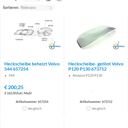
Sortieren:
Brand
Brand
Heckscheibe beheizt Volvo
Heckscheibe- getönt Volvo
544 657254
P120 P130 673712
544
Amazon P120 P130
€
200,25
€
165,50
Exkl. MwSt
Artikelnummer: 657254
Artikelnummer: 673712
Vergleich
Vergleich