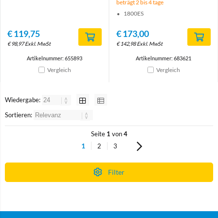
beträgt 2 bis 4 tage
1800ES
€
119,75
€
173,00
€
98,97
Exkl. MwSt
€
142,98
Exkl. MwSt
Artikelnummer: 655893
Artikelnummer: 683621
Vergleich
Vergleich
Wiedergabe:
Sortieren:
Seite
1
von
4
1
2
3
Filter