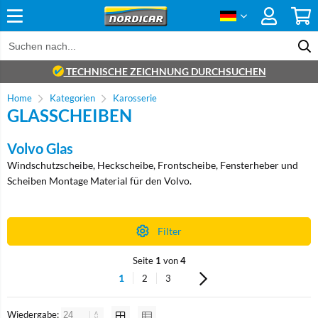
TECHNISCHE ZEICHNUNG DURCHSUCHEN
Home
Kategorien
Karosserie
GLASSCHEIBEN
Volvo Glas
Windschutzscheibe, Heckscheibe, Frontscheibe, Fensterheber und
Scheiben Montage Material für den Volvo.
Filter
Seite
1
von
4
1
2
3
Wiedergabe: