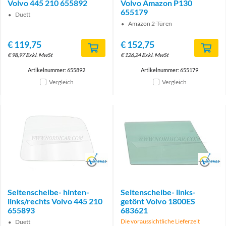
Volvo 445 210 655892
Volvo Amazon P130
655179
Duett
Amazon 2-Türen
€
119,75
€
152,75
€
98,97
Exkl. MwSt
€
126,24
Exkl. MwSt
Artikelnummer: 655892
Artikelnummer: 655179
Vergleich
Vergleich
Brand
Brand
Seitenscheibe- hinten-
Seitenscheibe- links-
links/rechts Volvo 445 210
getönt Volvo 1800ES
655893
683621
Die voraussichtliche Lieferzeit
Duett