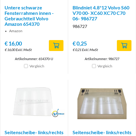
Untere schwarze
Blindniet 4.8*12 Volvo S60
Fensterrahmen innen -
V70 00- XC60 XC70 C70
Gebrauchtteil Volvo
06- 986727
Amazon 654370
986727
Amazon
€
16,00
€
0,25
€
16,00
Exkl. MwSt
€
0,21
Exkl. MwSt
Artikelnummer: 654370-U
Artikelnummer: 986727
Vergleich
Vergleich
Brand
Seitenscheibe- links/rechts
Seitenscheibe- links/rechts