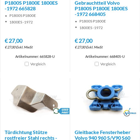
P1800S P1800E 1800ES
Gebrauchtteil Volvo
-1972 665828
P1800S P1800E 1800ES
-1972 668405
P1800S P1800E
P1800S P1800E
1800ES -1972
1800ES -1972
€
27,00
€
27,00
€
27,00
Exkl. MwSt
€
27,00
Exkl. MwSt
Artikelnummer: 665828-U
Artikelnummer: 668405-U
Vergleich
Vergleich
brand
Brand
Türdichtung Stütze
Gleitbacke Fensterheber
rostfreier Stahl rechts -
Volvo 940 960 S/V90 S60