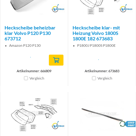
Brand
Brand
Heckscheibe beheizbar
Heckscheibe klar- mit
klar Volvo P120 P130
Heizung Volvo 1800S
673712
1800E 182 673683
Amazon P120 P130
P1800J P1800S P1800E
Artikelnummer: 666809
Artikelnummer: 673683
Vergleich
Vergleich
Brand
brand