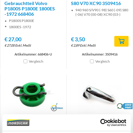
Gebrauchtteil Volvo
S80 V70 XC90 3509416
P1800S P1800E 1800ES
940 960 S/V90 (-98) S60 (-09) S80
-1972 668406
(-06) V70 (00-08) XC90 (03-)
P1800S P1800E
1800ES -1972
€
27,00
€
3,50
€
27,00
Exkl. MwSt
€
2,89
Exkl. MwSt
Artikelnummer: 668406-U
Artikelnummer: 3509416
Vergleich
Vergleich
Brand
brand
Gleitbacke Fensterheber
Verriegelung
Volvo 850 9152606
Ausstellfenster Hebel links