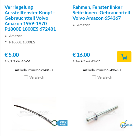
Verriegelung
Rahmen, Fenster linker
Ausstellfenster Knopf -
Seite innen -Gebrauchtteil
Gebrauchtteil Volvo
Volvo Amazon 654367
Amazon 1969-1970
Amazon
P1800E 1800ES 672481
Amazon
P1800E 1800ES
€
5,00
€
16,00
€
5,00
Exkl. MwSt
€
16,00
Exkl. MwSt
Artikelnummer: 672481-U
Artikelnummer: 654367-U
Vergleich
Vergleich
brand
Brand