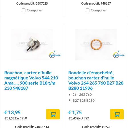
Code produit: 3507025
Code produit: 948187
Comparer
Comparer
Brand
Brand
Bouchon, carter d'huile
Rondelle d'étanchéité,
magnétique Volvo 544 210
bouchon carter d'huile
Ama .... 900 serie B18 t/m
Volvo 264 265 760 B27 B28
230 948187
B280 11996
264 265 760
B27 B28 B280
€
13,95
€
1,75
€
11,53
Excl. TVA
€
1,45
Excl. TVA
Code produit: 948187-M
Code produit: 11996