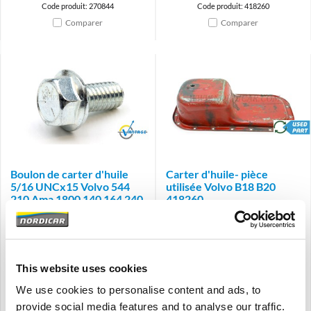
Code produit: 270844
Code produit: 418260
Comparer
Comparer
Brand
brand
Boulon de carter d'huile
Carter d'huile- pièce
5/16 UNCx15 Volvo 544
utilisée Volvo B18 B20
210 Ama 1800 140 164 240
418260
260 -84 942402
B18 B20
544 210 Amazon P1800 140 164
240 260
-1984
This website uses cookies
€
2,25
€
81,00
We use cookies to personalise content and ads, to
€
1,86
Excl. TVA
€
81,00
Excl. TVA
provide social media features and to analyse our traffic.