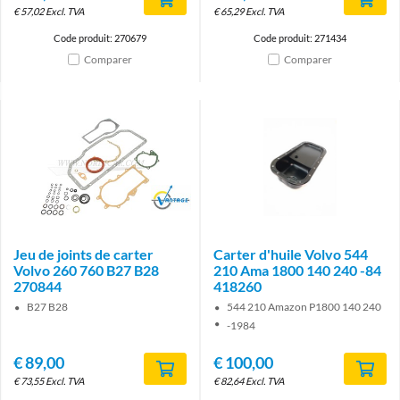
€
57,02
Excl. TVA
€
65,29
Excl. TVA
Code produit: 270679
Code produit: 271434
Comparer
Comparer
Brand
Jeu de joints de carter
Carter d'huile Volvo 544
Volvo 260 760 B27 B28
210 Ama 1800 140 240 -84
270844
418260
B27 B28
544 210 Amazon P1800 140 240
-1984
€
89,00
€
100,00
€
73,55
Excl. TVA
€
82,64
Excl. TVA