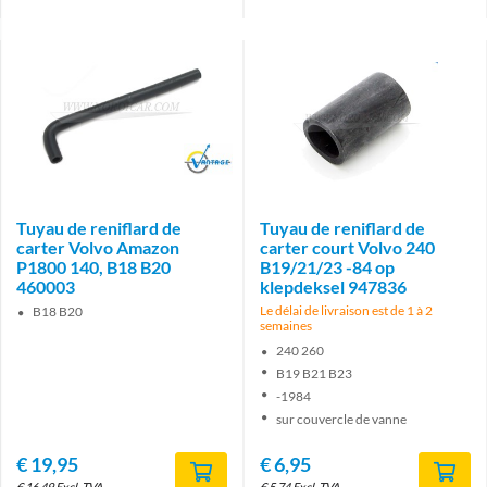
Brand
Tuyau de reniflard de
Tuyau de reniflard de
carter Volvo Amazon
carter court Volvo 240
P1800 140, B18 B20
B19/21/23 -84 op
460003
klepdeksel 947836
Le délai de livraison est de 1 à 2
B18 B20
semaines
240 260
B19 B21 B23
-1984
sur couvercle de vanne
€
19,95
€
6,95
€
16,49
Excl. TVA
€
5,74
Excl. TVA