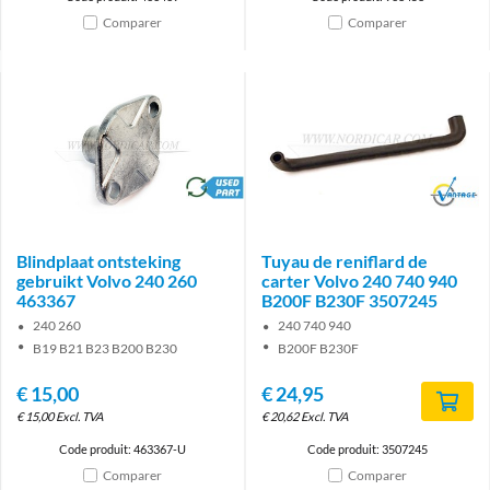
Comparer
Comparer
brand
Brand
Blindplaat ontsteking
Tuyau de reniflard de
gebruikt Volvo 240 260
carter Volvo 240 740 940
463367
B200F B230F 3507245
240 260
240 740 940
B19 B21 B23 B200 B230
B200F B230F
€
15,00
€
24,95
€
15,00
Excl. TVA
€
20,62
Excl. TVA
Code produit: 463367-U
Code produit: 3507245
Comparer
Comparer