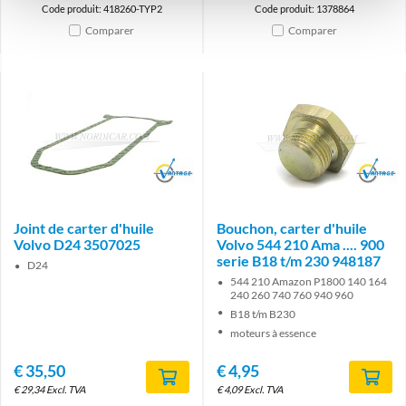
Code produit: 418260-TYP2
Code produit: 1378864
Comparer
Comparer
Brand
Brand
Joint de carter d'huile
Bouchon, carter d'huile
Volvo D24 3507025
Volvo 544 210 Ama .... 900
serie B18 t/m 230 948187
D24
544 210 Amazon P1800 140 164
240 260 740 760 940 960
B18 t/m B230
moteurs à essence
€
35,50
€
4,95
€
29,34
Excl. TVA
€
4,09
Excl. TVA