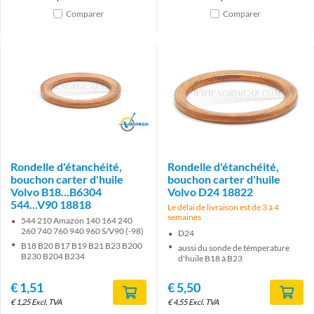
Comparer
Comparer
Brand
Rondelle d'étanchéité,
Rondelle d'étanchéité,
bouchon carter d'huile
bouchon carter d'huile
Volvo B18...B6304
Volvo D24 18822
544...V90 18818
Le délai de livraison est de 3 à 4
semaines
544 210 Amazon 140 164 240
260 740 760 940 960 S/V90 (-98)
D24
B18 B20 B17 B19 B21 B23 B200
aussi du sonde de témperature
B230 B204 B234
d'huile B18 à B23
€
1,51
€
5,50
€
1,25
Excl. TVA
€
4,55
Excl. TVA