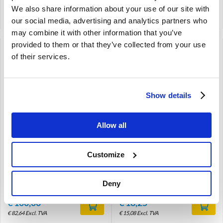
Code produit: 942402
Code produit: 418260-U
We also share information about your use of our site with
Comparer
Comparer
our social media, advertising and analytics partners who
may combine it with other information that you’ve
provided to them or that they’ve collected from your use
of their services.
Brand
Show details
Carter d'huile Volvo 544
Joint de carter d'huile
Allow all
210 Ama 1800 140 240 -84
Volvo B18 B20 B19 B21
418260
B23 B200 B230 1378864
Le délai de livraison est de 1 à 2
B18 B20 B19 B21 B23 B200
Customize
semaines
B230
544 210 Amazon P1800 140 240
-1984
Deny
€
100,00
€
18,25
€
82,64
Excl. TVA
€
15,08
Excl. TVA