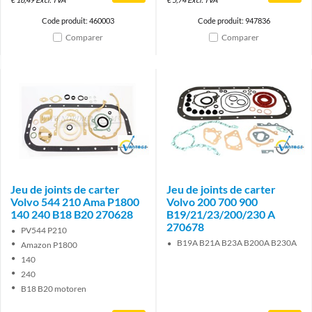
Code produit: 460003
Code produit: 947836
Comparer
Comparer
Brand
Brand
Jeu de joints de carter
Jeu de joints de carter
Volvo 544 210 Ama P1800
Volvo 200 700 900
140 240 B18 B20 270628
B19/21/23/200/230 A
270678
PV544 P210
B19A B21A B23A B200A B230A
Amazon P1800
140
240
B18 B20 motoren