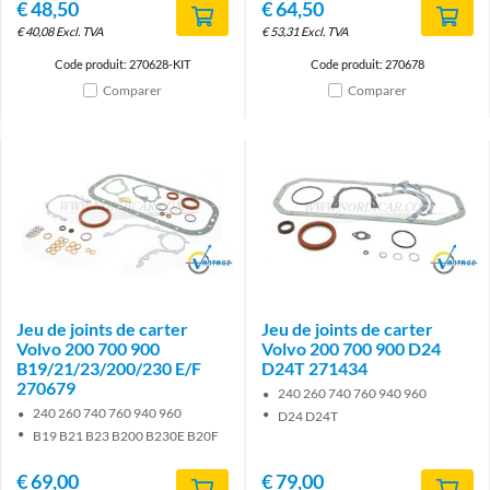
€
48,50
€
64,50
€
40,08
Excl. TVA
€
53,31
Excl. TVA
Code produit: 270628-KIT
Code produit: 270678
Comparer
Comparer
Brand
Brand
Jeu de joints de carter
Jeu de joints de carter
Volvo 200 700 900
Volvo 200 700 900 D24
B19/21/23/200/230 E/F
D24T 271434
270679
240 260 740 760 940 960
240 260 740 760 940 960
D24 D24T
B19 B21 B23 B200 B230E B20F
€
69,00
€
79,00