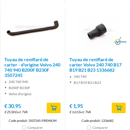
Brand
Tuyau de reniflard de
Tuyau de reniflard de
carter - d'origine Volvo 240
carter Volvo 240 740 B17
740 940 B200F B230F
B19 B21 B23 1336682
3507245
240 740
240 740 940
B17 B19 B21 B23
B200F B230F
Volvo d'origine
€
30,95
€
1,95
€
25,58
Excl. TVA
€
1,61
Excl. TVA
Code produit: 3507245-PREMIUM
Code produit: 1336682
Comparer
Comparer