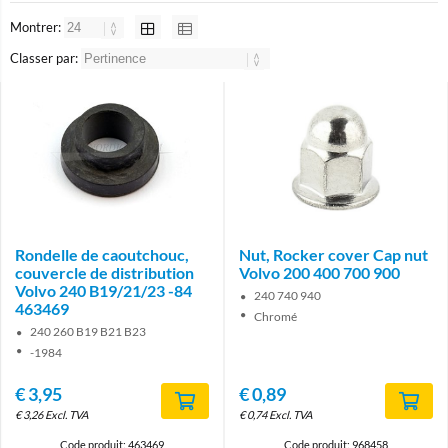
Montrer:
Classer par:
Rondelle de caoutchouc,
Nut, Rocker cover Cap nut
couvercle de distribution
Volvo 200 400 700 900
Volvo 240 B19/21/23 -84
240 740 940
463469
Chromé
240 260 B19 B21 B23
-1984
€
3,95
€
0,89
€
3,26
Excl. TVA
€
0,74
Excl. TVA
Code produit: 463469
Code produit: 968458