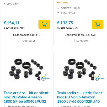
semaines
240 260
Amazon P1800
1967-1973
€
154,11
€
133,75
€
127,36
Excl. TVA
€
110,54
Excl. TVA
Code produit: 3886-IPD
Code produit: 600405PU32
Comparer
Comparer
Brand
Brand
Train arrière – kit de silent
Train arrière – kit de silent
bloc PU Volvo Amazon
bloc PU Volvo Amazon
1800 57-66 600402PU32
1800 57-66 600402PU40
Amazon P1800 P1800S
Amazon P1800 P1800S