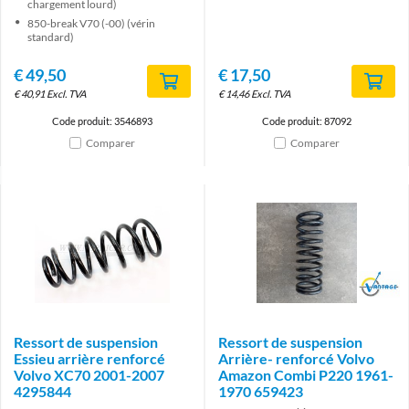
chargement lourd)
850-break V70 (-00) (vérin
standard)
€
49,50
€
17,50
€
40,91
Excl. TVA
€
14,46
Excl. TVA
Code produit: 3546893
Code produit: 87092
Comparer
Comparer
Brand
Ressort de suspension
Ressort de suspension
Essieu arrière renforcé
Arrière- renforcé Volvo
Volvo XC70 2001-2007
Amazon Combi P220 1961-
4295844
1970 659423