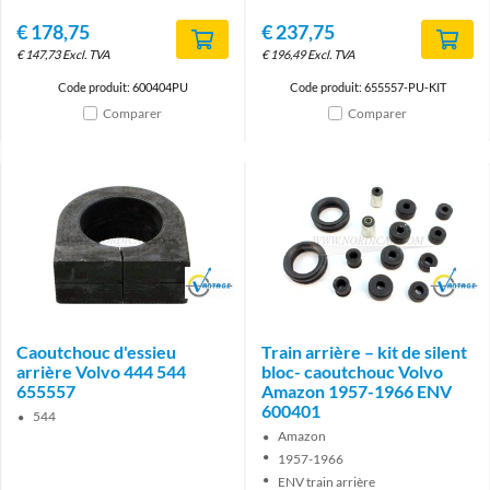
€
178,75
€
237,75
€
147,73
Excl. TVA
€
196,49
Excl. TVA
Code produit: 600404PU
Code produit: 655557-PU-KIT
Comparer
Comparer
Brand
Brand
Caoutchouc d'essieu
Train arrière – kit de silent
arrière Volvo 444 544
bloc- caoutchouc Volvo
655557
Amazon 1957-1966 ENV
600401
544
Amazon
1957-1966
ENV train arrière