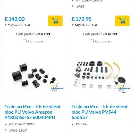
Amazon P1800S
1968
€
142,00
€
172,95
€
117,36
Excl. TVA
€
142,93
Excl. TVA
Code produit: 600411PU
Code produit: 600403PU
Comparer
Comparer
Brand
Brand
Train arrière – kit de silent
Train arrière – kit de silent
bloc PU Volvo Amazon
bloc PU Volvo PV544
P1800 66-67 600404PU
655557
Amazon P1800S
PV544
1966-1967