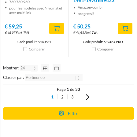
1961-1970 659423
760 780 960
Amazon-combi
pour les modèles avec Nivomat et
avec multilink
progressif
€
59,25
€
50,25
€
48,97
Excl. TVA
€
41,53
Excl. TVA
Code produit: 9140681
Code produit: 659423-PRO
Comparer
Comparer
Montrer:
Classer par:
Page
1
de
33
1
2
3
Filtre