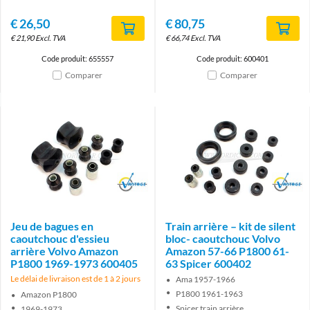
€
26,50
€
80,75
€
21,90
Excl. TVA
€
66,74
Excl. TVA
Code produit: 655557
Code produit: 600401
Comparer
Comparer
Brand
Brand
Jeu de bagues en
Train arrière – kit de silent
caoutchouc d'essieu
bloc- caoutchouc Volvo
arrière Volvo Amazon
Amazon 57-66 P1800 61-
P1800 1969-1973 600405
63 Spicer 600402
Le délai de livraison est de 1 à 2 jours
Ama 1957-1966
P1800 1961-1963
Amazon P1800
Spicer train arrière
1969-1973