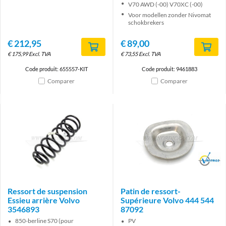
V70 AWD (-00) V70XC (-00)
Voor modellen zonder Nivomat
schokbrekers
€
212,95
€
89,00
€
175,99
Excl. TVA
€
73,55
Excl. TVA
Code produit: 655557-KIT
Code produit: 9461883
Comparer
Comparer
Brand
Ressort de suspension
Patin de ressort-
Essieu arrière Volvo
Supérieure Volvo 444 544
3546893
87092
850-berline S70 (pour
PV