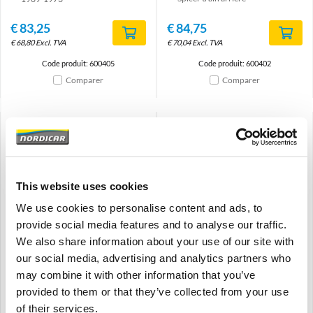
€
83,25
€
84,75
€
68,80
Excl. TVA
€
70,04
Excl. TVA
Code produit: 600405
Code produit: 600402
Comparer
Comparer
This website uses cookies
Brand
Brand
We use cookies to personalise content and ads, to
provide social media features and to analyse our traffic.
Train arrière – kit de silent
Jeu de bagues en
We also share information about your use of our site with
bloc- caoutchouc Volvo
caoutchouc d'essieu
Amazon P1800 1968
arrière Volvo Amazon
our social media, advertising and analytics partners who
600403
P220 1961-1966 600406
may combine it with other information that you’ve
Amazon P1800S
Amazon-combi
provided to them or that they’ve collected from your use
1968
1961-1966
of their services.