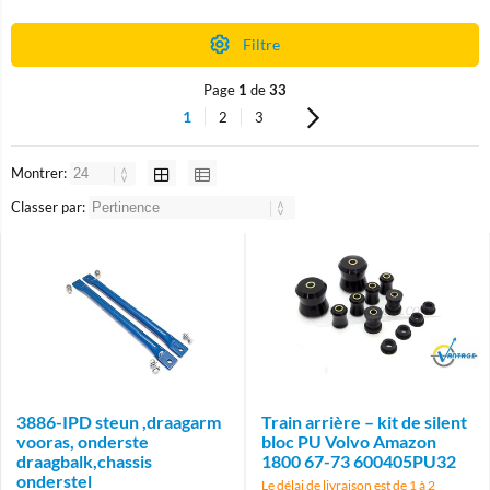
Filtre
Page
1
de
33
1
2
3
Montrer:
Classer par:
Brand
3886-IPD steun ,draagarm
Train arrière – kit de silent
vooras, onderste
bloc PU Volvo Amazon
draagbalk,chassis
1800 67-73 600405PU32
onderstel
Le délai de livraison est de 1 à 2