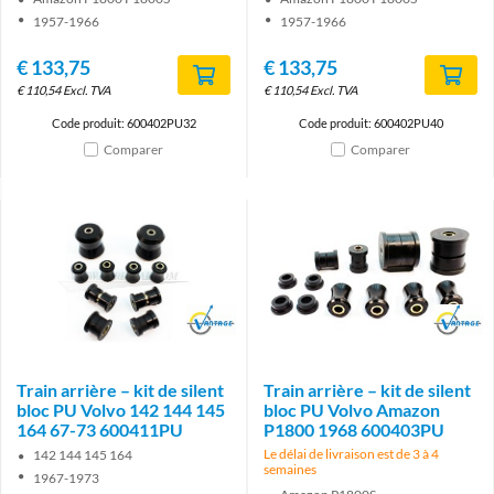
1957-1966
1957-1966
€
133,75
€
133,75
€
110,54
Excl. TVA
€
110,54
Excl. TVA
Code produit: 600402PU32
Code produit: 600402PU40
Comparer
Comparer
Brand
Brand
Train arrière – kit de silent
Train arrière – kit de silent
bloc PU Volvo 142 144 145
bloc PU Volvo Amazon
164 67-73 600411PU
P1800 1968 600403PU
Le délai de livraison est de 3 à 4
142 144 145 164
semaines
1967-1973