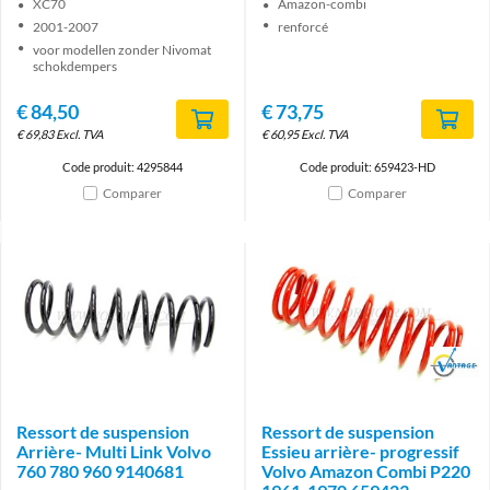
XC70
Amazon-combi
2001-2007
renforcé
voor modellen zonder Nivomat
schokdempers
€
84,50
€
73,75
€
69,83
Excl. TVA
€
60,95
Excl. TVA
Code produit: 4295844
Code produit: 659423-HD
Comparer
Comparer
Brand
Ressort de suspension
Ressort de suspension
Arrière- Multi Link Volvo
Essieu arrière- progressif
760 780 960 9140681
Volvo Amazon Combi P220