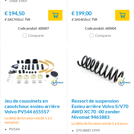
1968-1969
€
194,50
€
199,00
€
160,74
Excl. TVA
€
164,46
Excl. TVA
Code produit: 600407
Code produit: 600404
Comparer
Comparer
Brand
Brand
Jeu de coussinets en
Ressort de suspension
caoutchouc essieu arrière
Essieu arrière Volvo S/V70
Volvo PV544 655557
AWD XC70 -00 zonder
Nivomat 9461883
Le délai de livraison est de 1 à 2
semaines
Le délai de livraison est de 2 à 4 jours
PV544
S70 AWD 1999