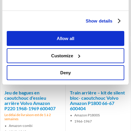
€
165,95
€
189,00
€
137,15
Excl. TVA
€
156,20
Excl. TVA
Show details
Code produit: 600403
Code produit: 600406
Comparer
Comparer
Allow all
Customize
Deny
Brand
Brand
Jeu de bagues en
Train arrière – kit de silent
caoutchouc d'essieu
bloc- caoutchouc Volvo
arrière Volvo Amazon
Amazon P1800 66-67
P220 1968-1969 600407
600404
Le délai de livraison est de 1 à 2
Amazon P1800S
semaines
1966-1967
Amazon-combi