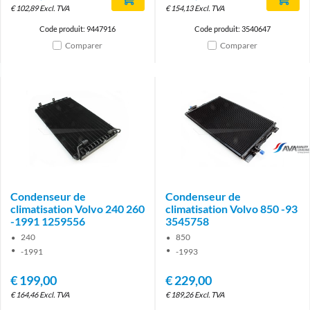
€
102,89
Excl. TVA
€
154,13
Excl. TVA
Code produit: 9447916
Code produit: 3540647
Comparer
Comparer
brand
Condenseur de
Condenseur de
climatisation Volvo 240 260
climatisation Volvo 850 -93
-1991 1259556
3545758
240
850
-1991
-1993
€
199,00
€
229,00
€
164,46
Excl. TVA
€
189,26
Excl. TVA