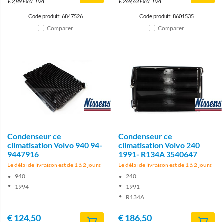
€
2,89
Excl. TVA
€
269,63
Excl. TVA
Code produit: 6847526
Code produit: 8601535
Comparer
Comparer
Brand
Brand
Condenseur de
Condenseur de
climatisation Volvo 940 94-
climatisation Volvo 240
9447916
1991- R134A 3540647
Le délai de livraison est de 1 à 2 jours
Le délai de livraison est de 1 à 2 jours
940
240
1994-
1991-
R134A
€
124,50
€
186,50