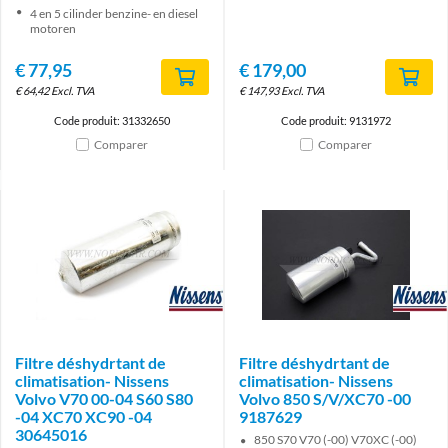
4 en 5 cilinder benzine- en diesel
motoren
€
77,95
€
179,00
€
64,42
Excl. TVA
€
147,93
Excl. TVA
Code produit: 31332650
Code produit: 9131972
Comparer
Comparer
Brand
Brand
Filtre déshydrtant de
Filtre déshydrtant de
climatisation- Nissens
climatisation- Nissens
Volvo V70 00-04 S60 S80
Volvo 850 S/V/XC70 -00
-04 XC70 XC90 -04
9187629
30645016
850 S70 V70 (-00) V70XC (-00)