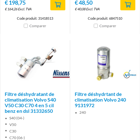
€
198,75
€
48,50
€
164,26
Excl. TVA
€
40,08
Excl. TVA
Code produit: 31418513
Code produit: 6847510
Comparer
Comparer
Brand
Brand
Filtre déshydratant de
Filtre déshydrtant de
climatisation Volvo S40
climatisation Volvo 240
V50 C30 C70 4 en 5 cil
9131972
benz en dsl 31332650
240
S40 (04-)
V50
C30
C70 (06-)