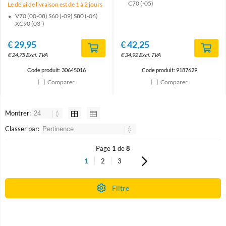
C70 (-05)
Le délai de livraison est de 1 à 2 jours
V70 (00-08) S60 (-09) S80 (-06)
XC90 (03-)
€
29,95
€
42,25
€
24,75
Excl. TVA
€
34,92
Excl. TVA
Code produit: 30645016
Code produit: 9187629
Comparer
Comparer
Montrer:
Classer par:
Page
1
de
8
1
2
3
Filtre