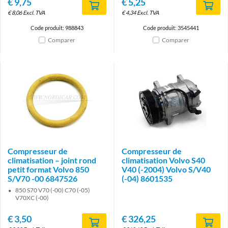
€
9,75
€
5,25
€
8,06
Excl. TVA
€
4,34
Excl. TVA
Code produit: 988843
Code produit: 3545441
Comparer
Comparer
Compresseur de
Compresseur de
climatisation – joint rond
climatisation Volvo S40
petit format Volvo 850
V40 (-2004) Volvo S/V40
S/V70 -00 6847526
(-04) 8601535
850 S70 V70 (-00) C70 (-05)
V70XC (-00)
€
3,50
€
326,25