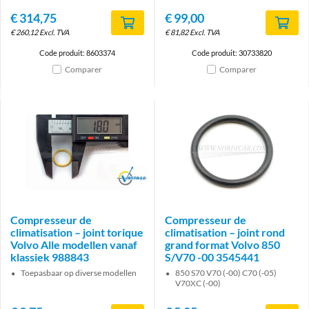
€
314,75
€
99,00
€
260,12
Excl. TVA
€
81,82
Excl. TVA
Code produit: 8603374
Code produit: 30733820
Comparer
Comparer
Brand
Compresseur de
Compresseur de
climatisation – joint torique
climatisation – joint rond
Volvo Alle modellen vanaf
grand format Volvo 850
klassiek 988843
S/V70 -00 3545441
Toepasbaar op diverse modellen
850 S70 V70 (-00) C70 (-05)
V70XC (-00)