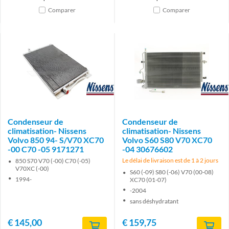
Comparer
Comparer
Brand
Brand
Condenseur de
Condenseur de
climatisation- Nissens
climatisation- Nissens
Volvo 850 94- S/V70 XC70
Volvo S60 S80 V70 XC70
-00 C70 -05 9171271
-04 30676602
Le délai de livraison est de 1 à 2 jours
850 S70 V70 (-00) C70 (-05)
V70XC (-00)
S60 (-09) S80 (-06) V70 (00-08)
1994-
XC70 (01-07)
-2004
sans déshydratant
€
145,00
€
159,75