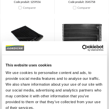
Code produit: 1259556
Code produit: 3545758
Comparer
Comparer
Brand
Brand
Condenseur de
Condenseur de
climatisation Volvo 740 760
climatisation Volvo 740 760
This website uses cookies
940 960 89-91 1388737
780 1362149
We use cookies to personalise content and ads, to
Le délai de livraison est de 2 à 4 jours
740 760 940 960
provide social media features and to analyse our traffic.
1989-1991
740 760 780
We also share information about your use of our site with
€
249,25
€
273,75
our social media, advertising and analytics partners who
€
may combine it with other information that you’ve
205,99
Excl. TVA
€
226,24
Excl. TVA
provided to them or that they’ve collected from your use
Code produit: 1388737
Code produit: 1362149
of their services.
Comparer
Comparer