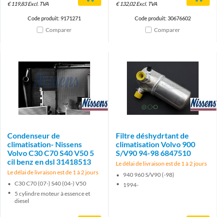
€
119,83
Excl. TVA
€
132,02
Excl. TVA
Code produit: 9171271
Code produit: 30676602
Comparer
Comparer
Brand
Brand
Condenseur de
Filtre déshydrtant de
climatisation- Nissens
climatisation Volvo 900
Volvo C30 C70 S40 V50 5
S/V90 94-98 6847510
cil benz en dsl 31418513
Le délai de livraison est de 1 à 2 jours
Le délai de livraison est de 1 à 2 jours
940 960 S/V90 (-98)
C30 C70 (07-) S40 (04-) V50
1994-
5 cylindre moteur à essence et
diesel