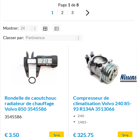
Page
1
de
8
1
2
3
Montrer:
Classer par:
Brand
Rondelle de caoutchouc
Compresseur de
radiateur de chauffage
climatisation Volvo 240 85-
Volvo 850 3545586
93 R134A 3513066
240
3545586
1985-
€
3,50
€
325,75