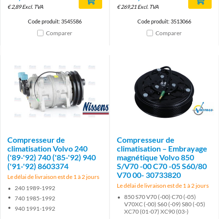
€
2,89
Excl. TVA
€
269,21
Excl. TVA
Code produit: 3545586
Code produit: 3513066
Comparer
Comparer
Brand
Brand
Compresseur de
Compresseur de
climatisation Volvo 240
climatisation – Embrayage
('89-'92) 740 ('85-'92) 940
magnétique Volvo 850
('91-'92) 8603374
S/V70 -00 C70 -05 S60/80
V70 00- 30733820
Le délai de livraison est de 1 à 2 jours
Le délai de livraison est de 1 à 2 jours
240 1989-1992
850 S70 V70 (-00) C70 (-05)
740 1985-1992
V70XC (-00) S60 (-09) S80 (-05)
940 1991-1992
XC70 (01-07) XC90 (03-)