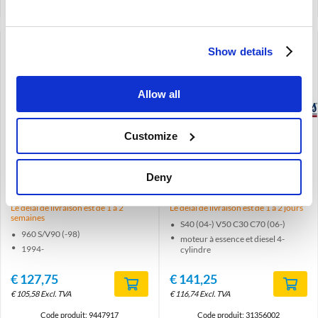
Show details
Allow all
Brand
Brand
Customize
Condenseur de
Condenseur de
climatisation- Nissens
climatisation- Nissens
Deny
Volvo 960 S/V90 94-98
Volvo S40 04- V50 C30 C70
9447917
06- 31356002
Le délai de livraison est de 1 à 2
Le délai de livraison est de 1 à 2 jours
semaines
S40 (04-) V50 C30 C70 (06-)
960 S/V90 (-98)
moteur à essence et diesel 4-
1994-
cylindre
€
127,75
€
141,25
€
105,58
Excl. TVA
€
116,74
Excl. TVA
Code produit: 9447917
Code produit: 31356002