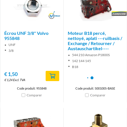
Brand
Brand
Écrou UNF 3/8" Volvo
Moteur B18 percé,
955848
nettoyé, aplati ---ruilbasis /
Exchange / Retourner /
UNF
Austauschartikel----
3/8
544 210 Amazon P1800S
142 144 145
B18
€
1,50
€
1,24
Excl. TVA
Code produit: 955848
Code produit: 5001005-BASE
Comparer
Comparer