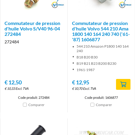
Brand
Brand
Commutateur de pression
Commutateur de pression
d'huile Volvo S/V40 96-04
d'huile Volvo 544 210 Ama
272484
1800 140 164 240 740 ('61-
'87) 1606877
272484
544 210 Amazon P1800 140 164
240
B18 B20 B30
B19 B21 B23 B200 B230
1961-1987
€
12,50
€
12,95
€
10,33
Excl. TVA
€
10,70
Excl. TVA
Code produit: 272484
Code produit: 1606877
Comparer
Comparer