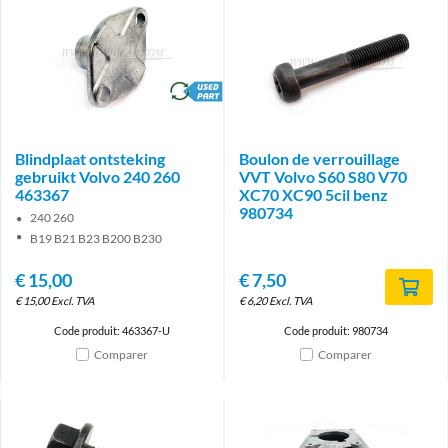
brand
Blindplaat ontsteking
Boulon de verrouillage
gebruikt Volvo 240 260
VVT Volvo S60 S80 V70
463367
XC70 XC90 5cil benz
980734
240 260
B19 B21 B23 B200 B230
€
15,00
€
7,50
€
15,00
Excl. TVA
€
6,20
Excl. TVA
Code produit: 463367-U
Code produit: 980734
Comparer
Comparer