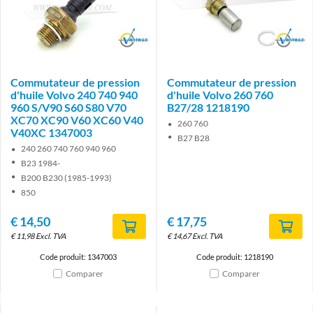
Brand
Brand
Commutateur de pression
Commutateur de pression
d'huile Volvo 240 740 940
d'huile Volvo 260 760
960 S/V90 S60 S80 V70
B27/28 1218190
XC70 XC90 V60 XC60 V40
260 760
V40XC 1347003
B27 B28
240 260 740 760 940 960
B23 1984-
B200 B230 (1985-1993)
850
€
14,50
€
17,75
€
11,98
Excl. TVA
€
14,67
Excl. TVA
Code produit: 1347003
Code produit: 1218190
Comparer
Comparer