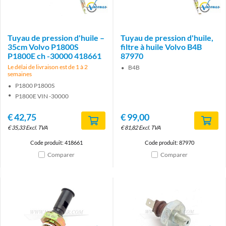
Brand
Brand
Tuyau de pression d'huile –
Tuyau de pression d'huile,
35cm Volvo P1800S
filtre à huile Volvo B4B
P1800E ch -30000 418661
87970
Le délai de livraison est de 1 à 2
B4B
semaines
P1800 P1800S
P1800E VIN -30000
€
42,75
€
99,00
€
35,33
Excl. TVA
€
81,82
Excl. TVA
Code produit: 418661
Code produit: 87970
Comparer
Comparer