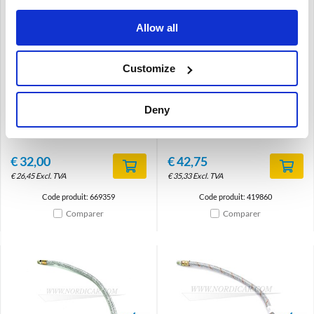
Allow all
Brand
Brand
Customize
Conduite de pression
Tuyau de pression d'huile –
d'huile Volvo P1800S
28cm Volvo P1800E ch.nr
-1969 ch# -30.000 669359
30000- P1800ES 419860
Deny
P1800 P1800S
P1800E ch 30000-
1800ES
€
32,00
€
42,75
€
26,45
Excl. TVA
€
35,33
Excl. TVA
Code produit: 669359
Code produit: 419860
Comparer
Comparer