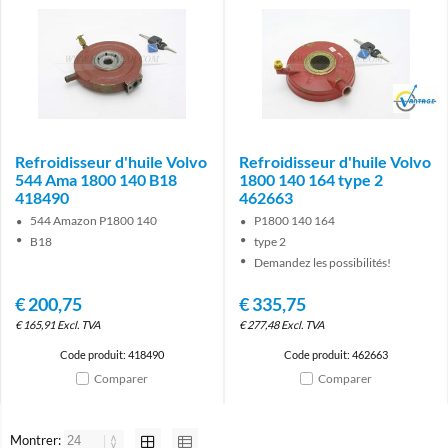
Brand
Refroidisseur d'huile Volvo
Refroidisseur d'huile Volvo
544 Ama 1800 140 B18
1800 140 164 type 2
418490
462663
544 Amazon P1800 140
P1800 140 164
B18
type 2
Demandez les possibilités!
€
200,75
€
335,75
€
165,91
Excl. TVA
€
277,48
Excl. TVA
Code produit: 418490
Code produit: 462663
Comparer
Comparer
Montrer: