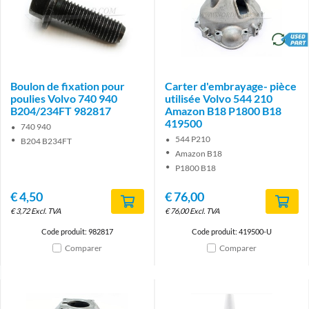
brand
Boulon de fixation pour
Carter d'embrayage- pièce
poulies Volvo 740 940
utilisée Volvo 544 210
B204/234FT 982817
Amazon B18 P1800 B18
419500
740 940
544 P210
B204 B234FT
Amazon B18
P1800 B18
€
4,50
€
76,00
€
3,72
Excl. TVA
€
76,00
Excl. TVA
Code produit: 982817
Code produit: 419500-U
Comparer
Comparer