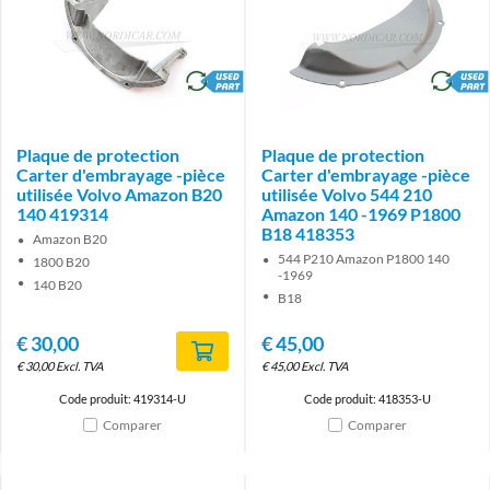
brand
brand
Plaque de protection
Plaque de protection
Carter d'embrayage -pièce
Carter d'embrayage -pièce
utilisée Volvo Amazon B20
utilisée Volvo 544 210
140 419314
Amazon 140 -1969 P1800
B18 418353
Amazon B20
544 P210 Amazon P1800 140
1800 B20
-1969
140 B20
B18
€
30,00
€
45,00
€
30,00
Excl. TVA
€
45,00
Excl. TVA
Code produit: 419314-U
Code produit: 418353-U
Comparer
Comparer