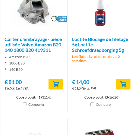
brand
Carter d'embrayage- pièce
Loctite Blocage de filetage
utilisée Volvo Amazon B20
5g Loctite
140 1800 B20 419311
Schroefdraadborging 5g
Le délai de livraison est de 1 à 2
Amazon B20
semaines
1800 B20
140 B20
€
81,00
€
14,00
€
81,00
Excl. TVA
€
11,57
Excl. TVA
Code produit: 419311-U
Code produit: IB-16220
Comparer
Comparer