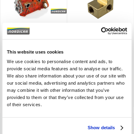
Brand
Moteur B20 percé,
Raccord coudé conduite de
nettoyé, aplati ---ruilbasis /
pression d'huile Volvo
Exchange / Retourner /
P1800S P1800E 1800ES
Austauschartikel----
B18 B20 419834
This website uses cookies
Amazon P1800S P1800E 1800ES
P1800
142 144 145
B18 B20
We use cookies to personalise content and ads, to
1969-1973
provide social media features and to analyse our traffic.
We also share information about your use of our site with
€
78,50
our social media, advertising and analytics partners who
€
64,88
Excl. TVA
may combine it with other information that you’ve
Code produit: 5001404-BASE
Code produit: 419834
provided to them or that they’ve collected from your use
Comparer
Comparer
of their services.
Show details