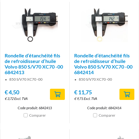
Rondelle d’étanchéité fils
Rondelle d’étanchéité fils
de refroidisseur d’huile
de refroidisseur d’huile
Volvo 850 S/V70 XC70 -00
Volvo 850 S/V70 XC70 -00
6842413
6842414
850 S/V70 XC70 -00
850 S/V70 XC70 -00
€
4,50
€
11,75
€
3,72
Excl. TVA
€
9,71
Excl. TVA
Code produit: 6842413
Code produit: 6842414
Comparer
Comparer