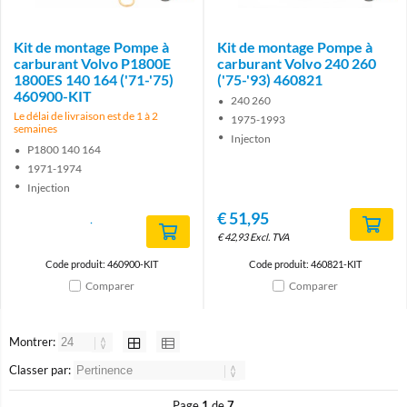
Kit de montage Pompe à
Kit de montage Pompe à
carburant Volvo P1800E
carburant Volvo 240 260
1800ES 140 164 ('71-'75)
('75-'93) 460821
460900-KIT
240 260
Le délai de livraison est de 1 à 2
1975-1993
semaines
Injecton
P1800 140 164
1971-1974
Injection
€
51,95
€
42,93
Excl. TVA
Code produit: 460900-KIT
Code produit: 460821-KIT
Comparer
Comparer
Montrer:
Classer par:
Page
1
de
7