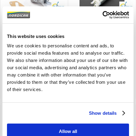
Brand
Brand
Pompe à carburant Volvo
Pompe à carburant Volvo
444 544 445 210 Amazon
S/V40 -99 m/turbo
B4B B16 403269
30611491
This website uses cookies
444 445 544 210 Amazon
S/V40
We use cookies to personalise content and ads, to
B4B B14A B16
-1999
provide social media features and to analyse our traffic.
sans bol en verre
pour les moteurs avec turbo
We also share information about your use of our site with
€
our social media, advertising and analytics partners who
59,00
€
60,00
may combine it with other information that you’ve
€
48,76
Excl. TVA
€
49,59
Excl. TVA
provided to them or that they’ve collected from your use
Code produit: 403269
Code produit: 30611491
of their services.
Comparer
Comparer
Show details
Allow all