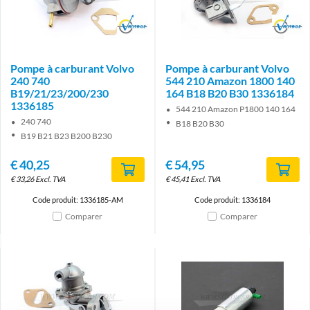
Brand
Brand
Pompe à carburant Volvo
Pompe à carburant Volvo
240 740
544 210 Amazon 1800 140
B19/21/23/200/230
164 B18 B20 B30 1336184
1336185
544 210 Amazon P1800 140 164
240 740
B18 B20 B30
B19 B21 B23 B200 B230
€
40,25
€
54,95
€
33,26
Excl. TVA
€
45,41
Excl. TVA
Code produit: 1336185-AM
Code produit: 1336184
Comparer
Comparer