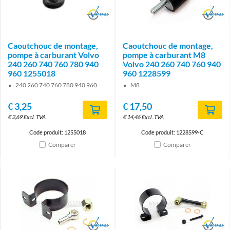
Brand
Brand
Caoutchouc de montage,
Caoutchouc de montage,
pompe à carburant Volvo
pompe à carburant M8
240 260 740 760 780 940
Volvo 240 260 740 760 940
960 1255018
960 1228599
240 260 740 760 780 940 960
M8
€
3,25
€
17,50
€
2,69
Excl. TVA
€
14,46
Excl. TVA
Code produit: 1255018
Code produit: 1228599-C
Comparer
Comparer
Brand
Brand