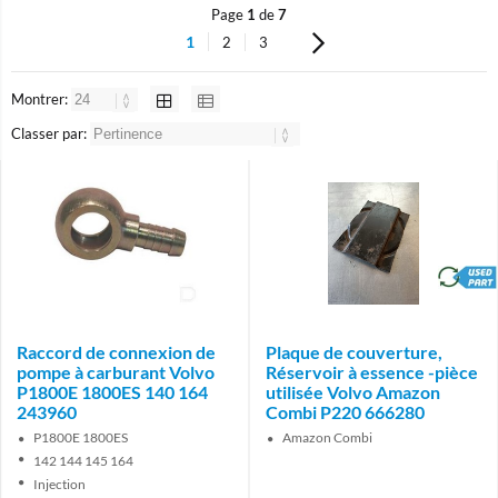
Page
1
de
7
1
2
3
Montrer:
Classer par:
brand
Raccord de connexion de
Plaque de couverture,
pompe à carburant Volvo
Réservoir à essence -pièce
P1800E 1800ES 140 164
utilisée Volvo Amazon
243960
Combi P220 666280
P1800E 1800ES
Amazon Combi
142 144 145 164
Injection