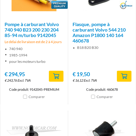
Brand
Brand
Pompe à carburant Volvo
Flasque, pompe à
740 940 B23 200 230 204
carburant Volvo 544 210
85-94 m/turbo 9142045
Amazon P1800 140 164
460678
Le délai de livraison est de 2 à 4 jours
B18 B20 B30
740 940
1985-1994
pour les moteurs turbo
€
294,95
€
19,50
€
243,76
Excl. TVA
€
16,12
Excl. TVA
Code produit: 9142045-PREMIUM
Code produit: 460678
Comparer
Comparer