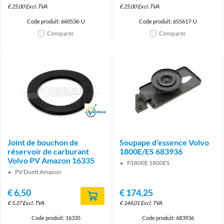
€
25,00
Excl. TVA
€
25,00
Excl. TVA
Code produit: 660536-U
Code produit: 655617-U
Comparer
Comparer
Brand
Joint de bouchon de
Soupape d'essence Volvo
réservoir de carburant
1800E/ES 683936
Volvo PV Amazon 16335
P1800E 1800ES
PV Duett Amazon
€
6,50
€
174,25
€
5,37
Excl. TVA
€
144,01
Excl. TVA
Code produit: 16335
Code produit: 683936