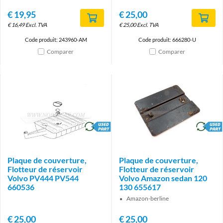
€
19,95
€
25,00
€
16,49
Excl. TVA
€
25,00
Excl. TVA
Code produit: 243960-AM
Code produit: 666280-U
Comparer
Comparer
brand
brand
Plaque de couverture,
Plaque de couverture,
Flotteur de réservoir
Flotteur de réservoir
Volvo PV444 PV544
Volvo Amazon sedan 120
660536
130 655617
Amazon-berline
€
25,00
€
25,00