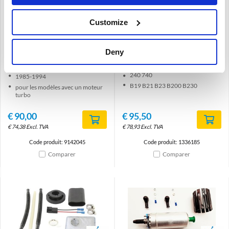
Brand
Brand
Customize
Pompe à carburant Volvo
Pompe à carburant Volvo
740 940 B23 200 230 204
240 740
Deny
85-94 m/turbo 9142045
B19/21/23/200/230
1336185
740 940
240 740
1985-1994
B19 B21 B23 B200 B230
pour les modèles avec un moteur
turbo
€
90,00
€
95,50
€
74,38
Excl. TVA
€
78,93
Excl. TVA
Code produit: 9142045
Code produit: 1336185
Comparer
Comparer