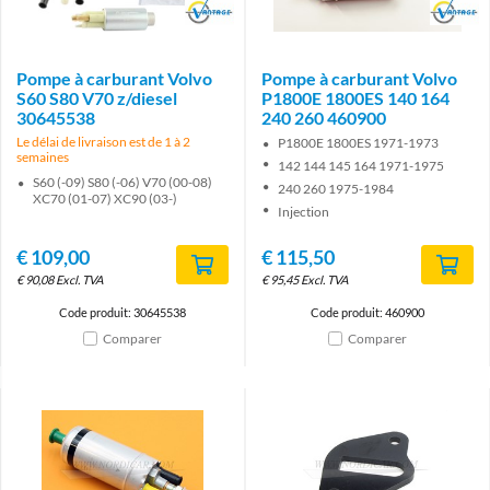
Brand
Brand
Pompe à carburant Volvo
Pompe à carburant Volvo
S60 S80 V70 z/diesel
P1800E 1800ES 140 164
30645538
240 260 460900
Le délai de livraison est de 1 à 2
P1800E 1800ES 1971-1973
semaines
142 144 145 164 1971-1975
S60 (-09) S80 (-06) V70 (00-08)
240 260 1975-1984
XC70 (01-07) XC90 (03-)
Injection
€
109,00
€
115,50
€
90,08
Excl. TVA
€
95,45
Excl. TVA
Code produit: 30645538
Code produit: 460900
Comparer
Comparer