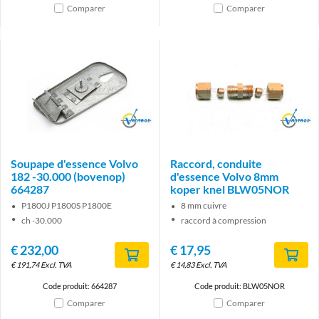
Comparer
Comparer
Brand
Brand
Soupape d'essence Volvo
Raccord, conduite
182 -30.000 (bovenop)
d'essence Volvo 8mm
664287
koper knel BLW05NOR
P1800J P1800S P1800E
8 mm cuivre
ch -30.000
raccord à compression
€
232,00
€
17,95
€
191,74
Excl. TVA
€
14,83
Excl. TVA
Code produit: 664287
Code produit: BLW05NOR
Comparer
Comparer