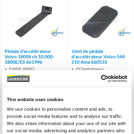
Brand
Brand
Pédale d'accélérateur
Joint de pédale
Volvo 1800S ch 10.000-
d'accélérateur Volvo 544
1800E/ES 661996
210 Ama 660533
P1800E 1800ES
PV Duett Amazon
€
34,50
€
9,00
€
28,51
Excl. TVA
€
7,44
Excl. TVA
Code produit: 661996
Code produit: 660533
This website uses cookies
Comparer
Comparer
We use cookies to personalise content and ads, to
provide social media features and to analyse our traffic.
Montrer:
We also share information about your use of our site with
our social media, advertising and analytics partners who
Classer par: