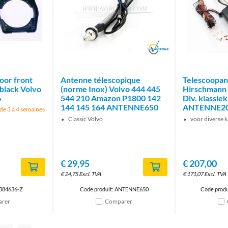
Brand
oor front
Antenne télescopique
Telescoopa
t black Volvo
(norme Inox) Volvo 444 445
Hirschmann 
6
544 210 Amazon P1800 142
Div. klassie
144 145 164 ANTENNE650
ANTENNE2
t de 3 à 4 semaines
Classic Volvo
voor diverse 
€
29,95
€
207,00
€
24,75
Excl. TVA
€
171,07
Excl. TVA
1384636-Z
Code produit: ANTENNE650
Code prod
rer
Comparer