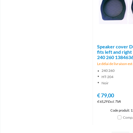
Speaker cover D
fits left and righ
240 260 138463
Le délai de livraison es
240 260
HT-204
Noir
€
79,00
€
65,29
Excl. TVA
Code produit: 
Compa