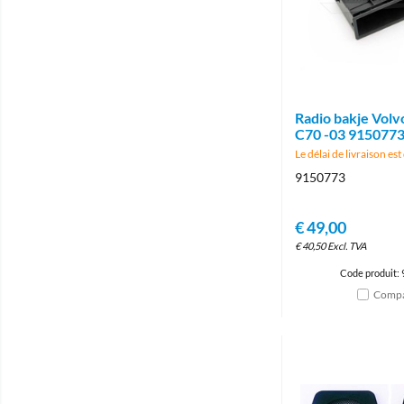
Radio bakje Volv
C70 -03 915077
Le délai de livraison est
9150773
€
49,00
€
40,50
Excl. TVA
Code produit:
Compa