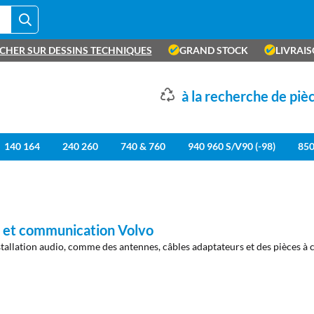
CHER SUR DESSINS TECHNIQUES
GRAND STOCK
LIVRAI
à la recherche de piè
140 164
240 260
740 & 760
940 960 S/V90 (-98)
85
 et communication Volvo
stallation audio, comme des antennes, câbles adaptateurs et des pièces à 