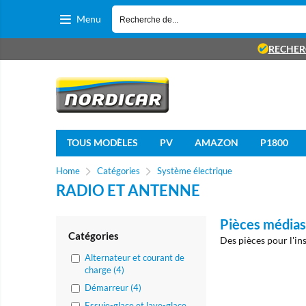
Menu
RECHER
TOUS MODÈLES
PV
AMAZON
P1800
Home
Catégories
Système électrique
RADIO ET ANTENNE
Pièces médias
Catégories
Des pièces pour l'in
Alternateur et courant de
charge (4)
Démarreur (4)
Essuie-glace et lave-glace