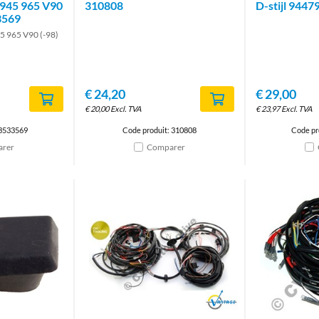
 945 965 V90
310808
D-stijl 9447
3569
5 965 V90 (-98)
€
24,20
€
29,00
€
20,00
Excl. TVA
€
23,97
Excl. TVA
 3533569
Code produit: 310808
Code pr
rer
Comparer
Brand