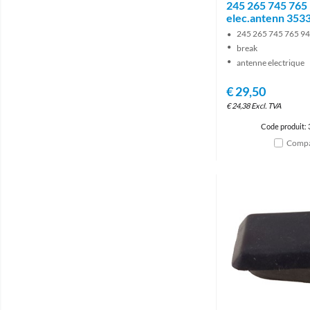
245 265 745 765
elec.antenn 353
245 265 745 765 94
break
antenne electrique
€
29,50
€
24,38
Excl. TVA
Code produit:
Compa