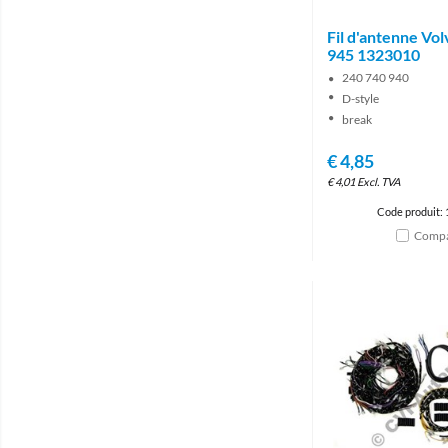
Fil d'antenne Vo
945 1323010
240 740 940
D-style
break
€
4,85
€
4,01
Excl. TVA
Code produit:
Compa