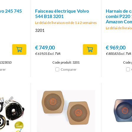
lvo 245 745
Faisceau électrique Volvo
Harnais de 
544 B18 3201
combi P220 
Amazon Com
Le délai de livraison est de 1 à 2 semaines
Le délai de livrai
3201
€
749,00
€
969,00
€
619,01
Excl. TVA
€
800,83
Excl. TVA
 1323010
Code produit: 3201
Code 
rer
Comparer