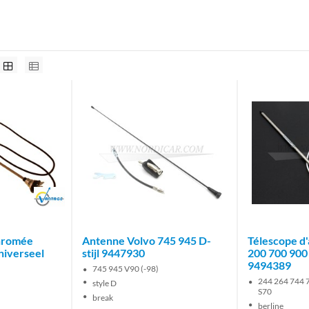
Brand
hromée
Antenne Volvo 745 945 D-
Télescope d
niverseel
stijl 9447930
200 700 900
9494389
745 945 V90 (-98)
244 264 744 
style D
S70
break
berline