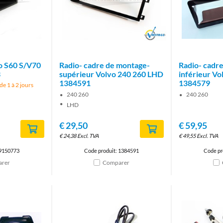
Brand
o S60 S/V70
Radio- cadre de montage-
Radio- cadr
3
supérieur Volvo 240 260 LHD
inférieur Vo
1384591
1384579
 de 1 à 2 jours
240 260
240 260
LHD
€
29,50
€
59,95
€
24,38
Excl. TVA
€
49,55
Excl. TVA
 9150773
Code produit: 1384591
Code pr
rer
Comparer