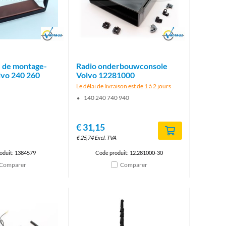
Brand
Brand
e de montage-
Radio onderbouwconsole
lvo 240 260
Volvo 12281000
Le délai de livraison est de 1 à 2 jours
140 240 740 940
€
31,15
€
25,74
Excl. TVA
oduit: 1384579
Code produit: 12.281000-30
Comparer
Comparer