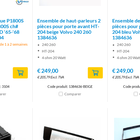
Brand
ique P1800S
Ensemble de haut-parleurs 2
Ensemble de
800S ch#
pièces pour porte avant HT-
pièces pour 
 '65-'68
204 beige Volvo 240 260
204 bleu Vo
04
1384636
1384636
t de 1 à 2 semaines
240 260
240 260
HT-204
HT-204
4 ohm 20 Watt
4 ohm 20 Wat
€
249,00
€
249,00
€
205,79
Excl. TVA
€
205,79
Excl. TVA
: 3104
Code produit: 1384636-BEIGE
Code produ
rer
Comparer