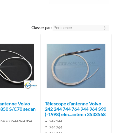
Classer par:
Brand
'antenne Volvo
Télescope d'antenne Volvo
 850 S/C70 sedan
242 244 744 764 944 964 S90
(-1998) elec.antenn 3533568
764 780 944 964 854
242 244
744 764