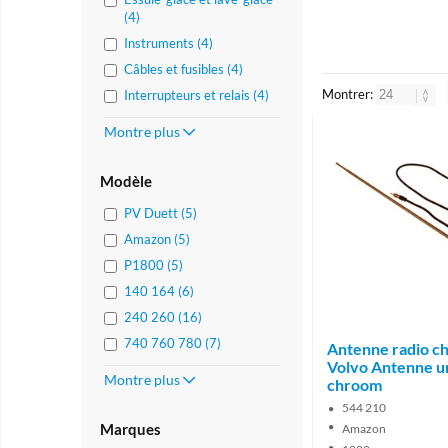
(4)
Instruments (4)
Câbles et fusibles (4)
Montrer:
Interrupteurs et relais (4)
Montre plus
Modèle
PV Duett (5)
Amazon (5)
P1800 (5)
140 164 (6)
240 260 (16)
740 760 780 (7)
Antenne radio c
Volvo Antenne u
Montre plus
chroom
544 210
Marques
Amazon