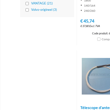
1800
VANTAGE (21)
140/164
Volvo-origineel (3)
240/260
€
45,74
€
37,80
Excl. TVA
Code produit: 
Compa
Télescope d'ant