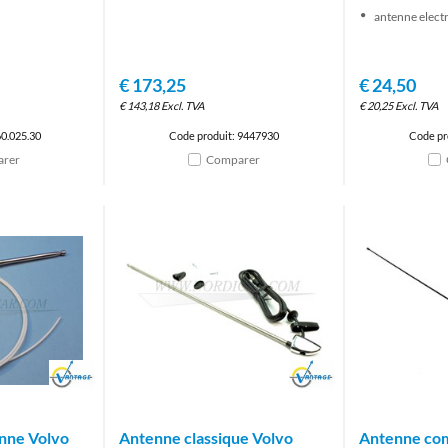
antenne elect
€
173,25
€
24,50
€
143,18
Excl. TVA
€
20,25
Excl. TVA
60.025.30
Code produit: 9447930
Code pr
rer
Comparer
Brand
Brand
enne Volvo
Antenne classique Volvo
Antenne com