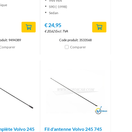
944 964
rique
S90 (-1998)
Sedan
€
24,95
€
20,62
Excl. TVA
oduit: 9494389
Code produit: 3533568
Comparer
Comparer
Brand
plète Volvo 245
Fil d'antenne Volvo 245 745