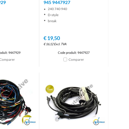
929
945 9447927
240 740 940
D-style
break
€
19,50
€
16,12
Excl. TVA
oduit: 9447929
Code produit: 9447927
Comparer
Comparer
Brand
Brand