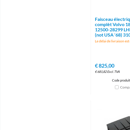
Faisceau électr
complèt Volvo 1
12500-28299 LHD
(not USA '68) 31
Le délai de livraison es
€
825,00
€
681,82
Excl. TVA
Code produit
Compa