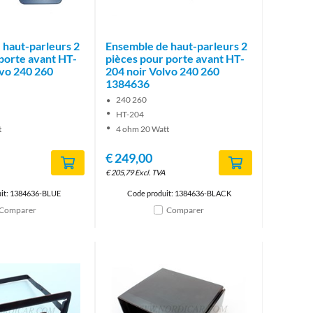
 haut-parleurs 2
Ensemble de haut-parleurs 2
porte avant HT-
pièces pour porte avant HT-
lvo 240 260
204 noir Volvo 240 260
1384636
240 260
HT-204
t
4 ohm 20 Watt
€
249,00
€
205,79
Excl. TVA
it: 1384636-BLUE
Code produit: 1384636-BLACK
Comparer
Comparer