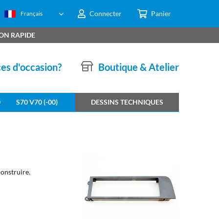
Connecter
Panier
Français
SON RAPIDE
ces d'occasion?
Boutique & Atelier
0
S70 V70 (-00)
DESSINS TECHNIQUES
construire.