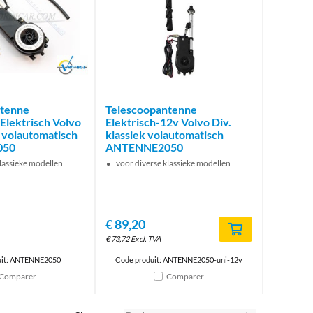
Brand
ntenne
Telescoopantenne
Elektrisch Volvo
Elektrisch-12v Volvo Div.
k volautomatisch
klassiek volautomatisch
050
ANTENNE2050
klassieke modellen
voor diverse klassieke modellen
€
89,20
€
73,72
Excl. TVA
uit: ANTENNE2050
Code produit: ANTENNE2050-uni-12v
Comparer
Comparer