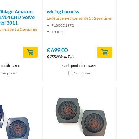
câblage Amazon
wiring harness
1964 LHD Volvo
Le délai de livraison est de 1 à 2 semaines
bi 3011
P1800E 1972
son est de 1 à 2 semaines
1800ES
€
699,00
€
577,69
Excl. TVA
produit: 3011
Code produit: 1210099
Comparer
Comparer