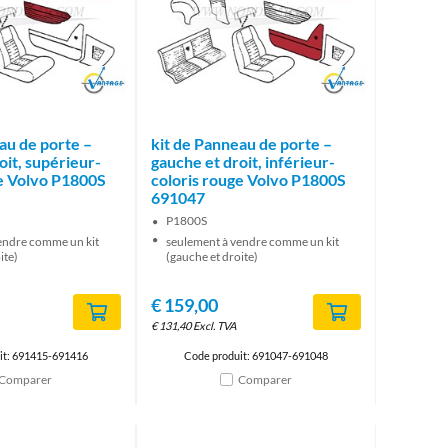
Brand
Brand
au de porte –
kit de Panneau de porte –
oit, supérieur-
gauche et droit, inférieur-
ge Volvo P1800S
coloris rouge Volvo P1800S
691047
P1800S
endre comme un kit
seulement à vendre comme un kit
ite)
(gauche et droite)
€
159,00
€
131,40
Excl. TVA
it: 691415-691416
Code produit: 691047-691048
Comparer
Comparer