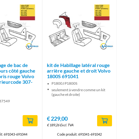
Brand
Brand
lage de bac de
kit de Habillage latéral rouge
ours côté gauche
arrière gauche et droit Volvo
loris rouge Volvo
1800S 691041
rieurcode 307-
P1800J P1800S
seulement à vendre comme un kit
(gauche et droite)
-37549
€
229,00
€
189,26
Excl. TVA
it: 691043-691044
Code produit: 691041-691042