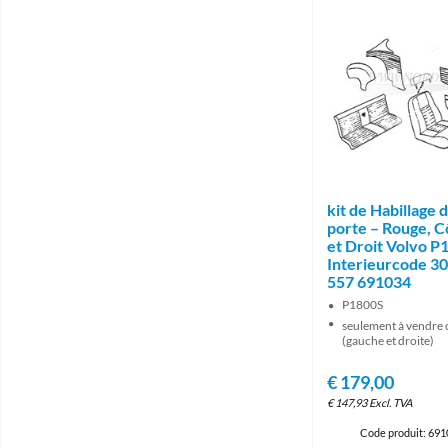
kit de Habillage 
porte – Rouge, 
et Droit Volvo P
Interieurcode 3
557 691034
P1800S
seulement à vendre
(gauche et droite)
€
179,00
€
147,93
Excl. TVA
Code produit: 69