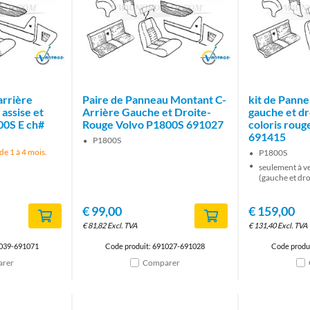
Brand
Brand
arrière
Paire de Panneau Montant C-
kit de Panne
assise et
Arrière Gauche et Droite-
gauche et dr
00S E ch#
Rouge Volvo P1800S 691027
coloris rou
691415
P1800S
 de 1 à 4 mois.
P1800S
seulement à v
(gauche et dro
€
99,00
€
159,00
€
81,82
Excl. TVA
€
131,40
Excl. TVA
1039-691071
Code produit: 691027-691028
Code produ
rer
Comparer