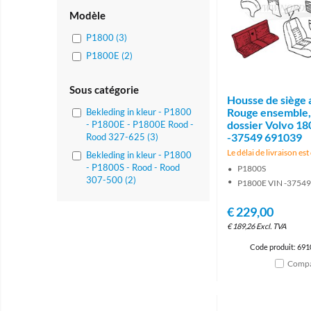
Modèle
P1800 (3)
P1800E (2)
Sous catégorie
Housse de siège 
Rouge ensemble, 
Bekleding in kleur - P1800
dossier Volvo 18
- P1800E - P1800E Rood -
-37549 691039
Rood 327-625 (3)
Le délai de livraison est
Bekleding in kleur - P1800
- P1800S - Rood - Rood
P1800S
307-500 (2)
P1800E VIN -37549
€
229,00
€
189,26
Excl. TVA
Code produit: 69
Compa