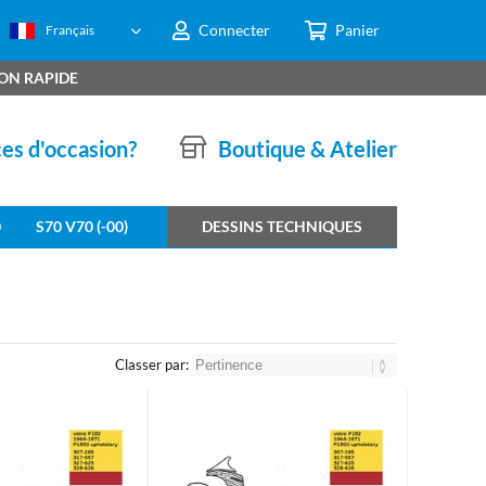
Connecter
Panier
Français
SON RAPIDE
ces d'occasion?
Boutique & Atelier
0
S70 V70 (-00)
DESSINS TECHNIQUES
Classer par: