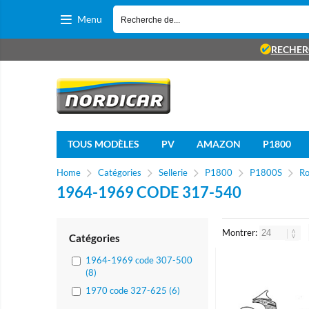
Menu
RECHER
TOUS MODÈLES
PV
AMAZON
P1800
Home
Catégories
Sellerie
P1800
P1800S
R
1964-1969 CODE 317-540
Montrer:
Catégories
1964-1969 code 307-500
(8)
1970 code 327-625 (6)