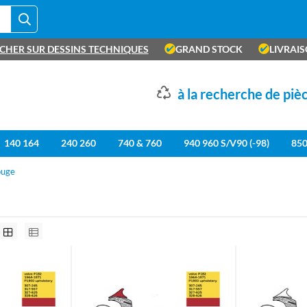
CHER SUR DESSINS TECHNIQUES
GRAND STOCK
LIVRAI
à la recherche de piè
140 164
240 260
740 & 760
940 960 S/V90 (-98)
85
ouge