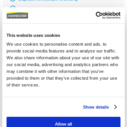
Originele Volvo en aftermarket onderdelen
This website uses cookies
Artikelomschrijving
We use cookies to personalise content and ads, to
B21A
provide social media features and to analyse our traffic.
We also share information about your use of our site with
our social media, advertising and analytics partners who
Specificaties
may combine it with other information that you’ve
provided to them or that they’ve collected from your use
of their services.
Merk
Vantage
Artikelcode
237752
Show details
OE referentie
237752
Allow all