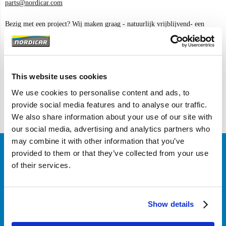
parts@nordicar.com
Bezig met een project? Wij maken graag - natuurlijk vrijblijvend- een
passende offerte voor u!
NB: Voor het aanmaken van een zakelijk account heeft u een geldig Kamer
This website uses cookies
van Koophandel nummer nodig.
We use cookies to personalise content and ads, to
provide social media features and to analyse our traffic.
We also share information about your use of our site with
our social media, advertising and analytics partners who
may combine it with other information that you’ve
provided to them or that they’ve collected from your use
Klantenservice
of their services.
Over Nordicar
Show details