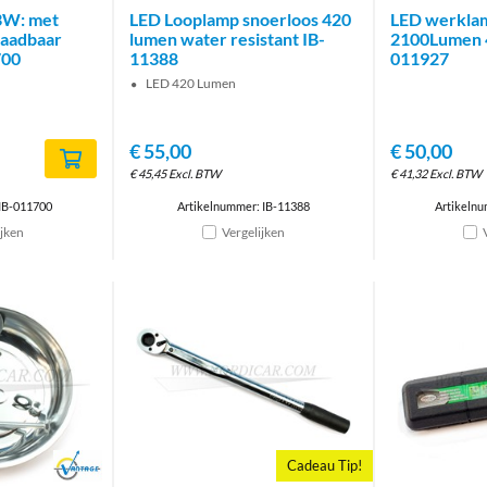
3W: met
LED Looplamp snoerloos 420
LED werkla
laadbaar
lumen water resistant IB-
2100Lumen 
700
11388
011927
LED 420 Lumen
€
55,00
€
50,00
€
45,45
Excl. BTW
€
41,32
Excl. BTW
IB-011700
Artikelnummer: IB-11388
Artikelnu
ijken
Vergelijken
Brand
Cadeau Tip!