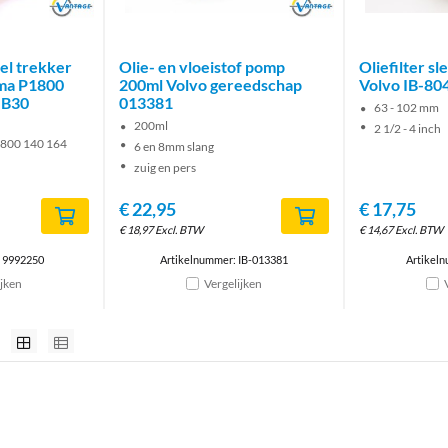
Brand
Brand
l trekker
Olie- en vloeistof pomp
Oliefilter s
ma P1800
200ml Volvo gereedschap
Volvo IB-80
 B30
013381
63 - 102 mm
200ml
2 1/2 - 4 inch
800 140 164
6 en 8mm slang
zuig en pers
€
22,95
€
17,75
€
18,97
Excl. BTW
€
14,67
Excl. BTW
: 9992250
Artikelnummer: IB-013381
Artikel
ijken
Vergelijken