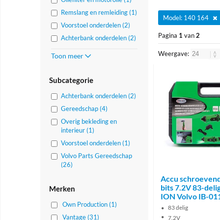
Remslang en remleiding (1)
Model: 140 164
Voorstoel onderdelen (2)
Pagina
1
van
2
Achterbank onderdelen (2)
Weergave:
Toon meer
Subcategorie
Achterbank onderdelen (2)
Gereedschap (4)
Overig bekleding en
interieur (1)
Voorstoel onderdelen (1)
Volvo Parts Gereedschap
(26)
Accu schroevend
bits 7.2V 83-deli
Merken
ION Volvo IB-01
Own Production (1)
83 delig
Vantage (31)
7.2V