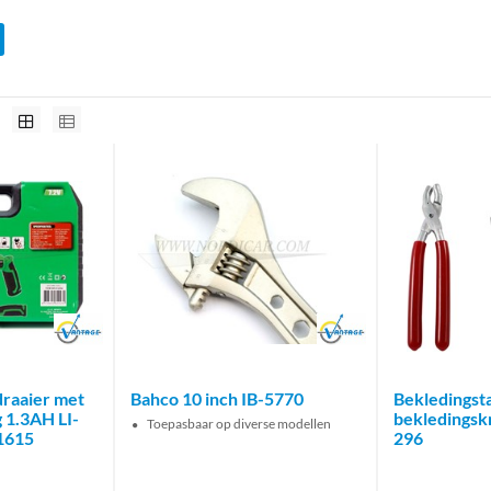
Brand
Brand
raaier met
Bahco 10 inch IB-5770
Bekledingsta
g 1.3AH LI-
bekledings
Toepasbaar op diverse modellen
1615
296