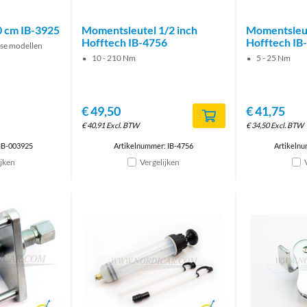
 cm IB-3925
Momentsleutel 1/2 inch
Momentsleut
Hofftech IB-4756
Hofftech IB
rse modellen
10 - 210 Nm
5 - 25 Nm
€
49,50
€
41,75
€
40,91
Excl. BTW
€
34,50
Excl. BTW
IB-003925
Artikelnummer: IB-4756
Artikelnu
ijken
Vergelijken