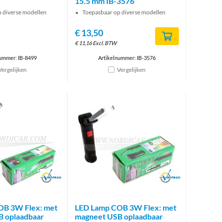
15.5 mm IB-3576
 diverse modellen
Toepasbaar op diverse modellen
€
13,50
€
11,16
Excl. BTW
nummer: IB-8499
Artikelnummer: IB-3576
Vergelijken
Vergelijken
Brand
Brand
OB 3W Flex: met
LED Lamp COB 3W Flex: met
 oplaadbaar
magneet USB oplaadbaar