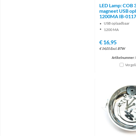
LED Lamp: COB 
magneet USB op
1200MA IB-011
USB oplaadbaar
1200 MA
€
16,95
€
14,01
Excl. BTW
Artikelnummer: 
Vergel