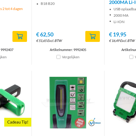
2000MA Li-
B18 B20
s 2 tot 4 dagen
USB oplaadba
2000 MA
Li-ION
€
62,50
€
19,95
€
51,65
Excl. BTW
€
16,49
Excl. BTW
: 9992407
Artikelnummer: 9992405
Artikelnu
ijken
Vergelijken
Cadeau Tip!
Brand