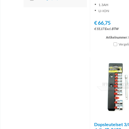
1.3AH
LI-ION
€
66,75
€
55,17
Excl. BTW
Artikelnummer: 
Vergel
Dopsleutelset 3/