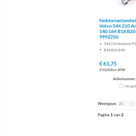
Nokkenastandwie
Volvo 544 210 A
140 164 B18 B20
9992250
544 210 Amazon P1
B18 B20 B30
€
61,75
€
51,03
Excl. BTW
Artikelnummer
Vergel
Weergave:
Pagina
1
van
2