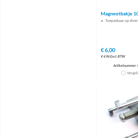
Magneetbakje 10
Toepasbaar op dive
€
6,00
€
4,96
Excl. BTW
Artikelnummer: 
Vergel