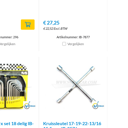
€
27,25
€
22,52
Excl. BTW
lnummer: 296
Artikelnummer: IB-7877
Vergelijken
Vergelijken
Brand
Brand
x set 18 delig IB-
Kruissleutel 17-19-22-13/16