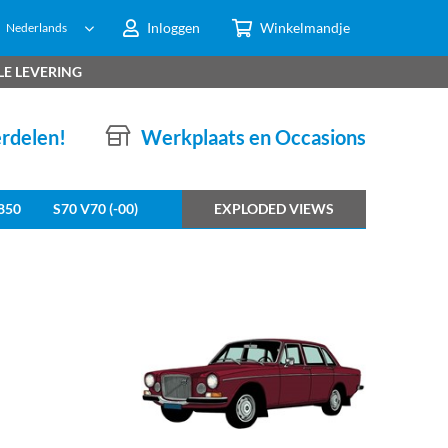
Inloggen
Winkelmandje
Nederlands
LE LEVERING
erdelen!
Werkplaats en Occasions
850
S70 V70 (-00)
EXPLODED VIEWS