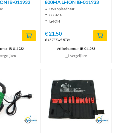
ION IB-011932
800MA Li-ION IB-011933
ar
USB oplaadbaar
800 MA
Li-ION
€
21,50
€
17,77
Excl. BTW
mmer: IB-011932
Artikelnummer: IB-011933
Vergelijken
Vergelijken
Brand
Brand