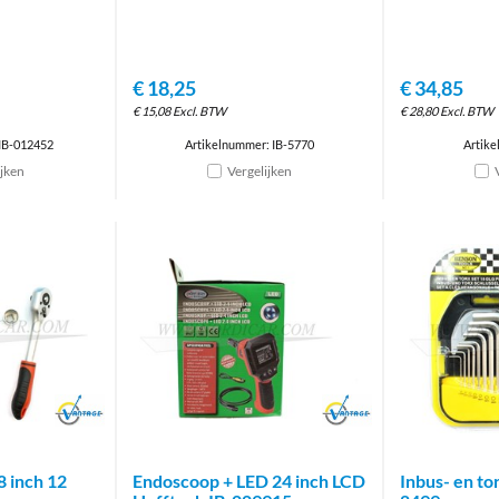
€
18,25
€
34,85
€
15,08
Excl. BTW
€
28,80
Excl. BTW
IB-012452
Artikelnummer: IB-5770
Artike
ijken
Vergelijken
Brand
Brand
8 inch 12
Endoscoop + LED 24 inch LCD
Inbus- en tor