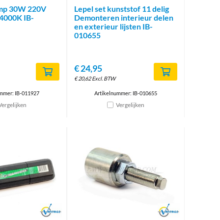
mp 30W 220V
Lepel set kunststof 11 delig
4000K IB-
Demonteren interieur delen
en exterieur lijsten IB-
010655
€
24,95
€
20,62
Excl. BTW
mmer: IB-011927
Artikelnummer: IB-010655
Vergelijken
Vergelijken
Brand
Brand