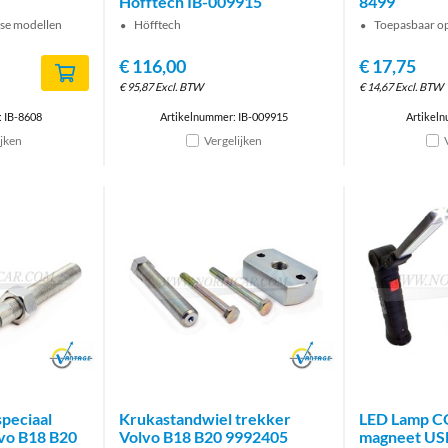
Hofftech IB-009915
8499
rse modellen
Höfftech
Toepasbaar op
€
116,00
€
17,75
€
95,87
Excl. BTW
€
14,67
Excl. BTW
 IB-8608
Artikelnummer: IB-009915
Artikel
ijken
Vergelijken
Brand
Brand
peciaal
Krukastandwiel trekker
LED Lamp C
vo B18 B20
Volvo B18 B20 9992405
magneet USB