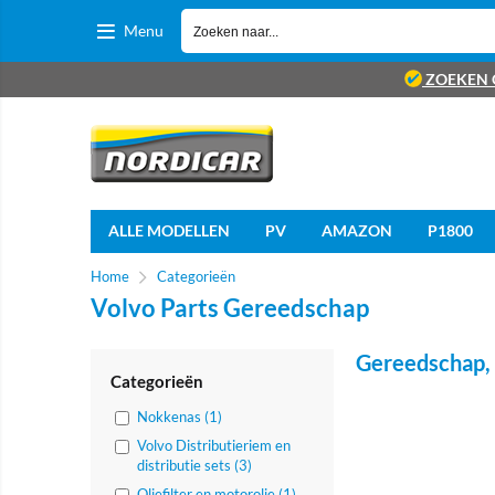
Menu
ZOEKEN 
ALLE MODELLEN
PV
AMAZON
P1800
Home
Categorieën
Volvo Parts Gereedschap
Gereedschap, 
Categorieën
Nokkenas (1)
Volvo Distributieriem en
distributie sets (3)
Oliefilter en motorolie (1)