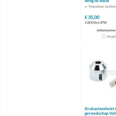
delig IB-8608
Toepasbaar op dive
€
35,00
€
28,93
Excl. BTW
Artikelnummer:
Vergel
Krukastandwiel s
gereedschap Vol