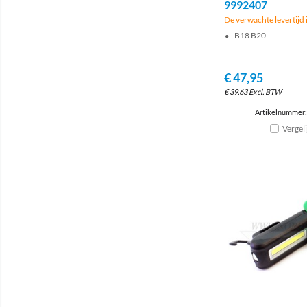
9992407
De verwachte levertijd i
B18 B20
€
47,95
€
39,63
Excl. BTW
Artikelnummer
Vergel