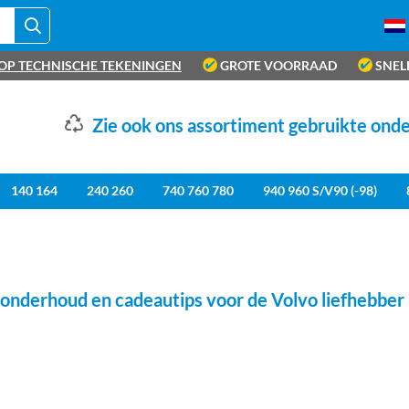
OP TECHNISCHE TEKENINGEN
GROTE VOORRAAD
SNEL
Zie ook ons assortiment gebruikte ond
140 164
240 260
740 760 780
940 960 S/V90 (-98)
onderhoud en cadeautips voor de Volvo liefhebber