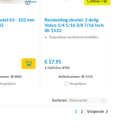
Brand
Cadeau Tip!
leutel 63 - 102 mm
Remleiding sleutel: 2 delig
42
Volvo 1/4 5/16 3/8 7/16 Inch
IB-1533
Toepasbaar op diverse modellen
€
17,95
€
14,83
Excl. BTW
nummer: IB-8042
Artikelnummer: IB-1533
Vergelijken
Vergelijken
Sorteren:
1
Volgende
2