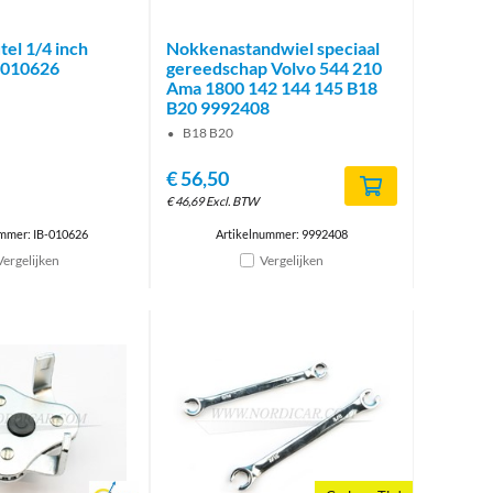
el 1/4 inch
Nokkenastandwiel speciaal
-010626
gereedschap Volvo 544 210
Ama 1800 142 144 145 B18
B20 9992408
B18 B20
€
56,50
€
46,69
Excl. BTW
mmer: IB-010626
Artikelnummer: 9992408
Vergelijken
Vergelijken