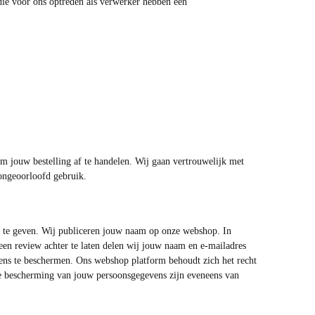
 die voor ons optreden als verwerker hebben een
om jouw bestelling af te handelen. Wij gaan vertrouwelijk met
ongeoorloofd gebruik.
p te geven. Wij publiceren jouw naam op onze webshop. In
een review achter te laten delen wij jouw naam en e-mailadres
ns te beschermen. Ons webshop platform behoudt zich het recht
de bescherming van jouw persoonsgegevens zijn eveneens van