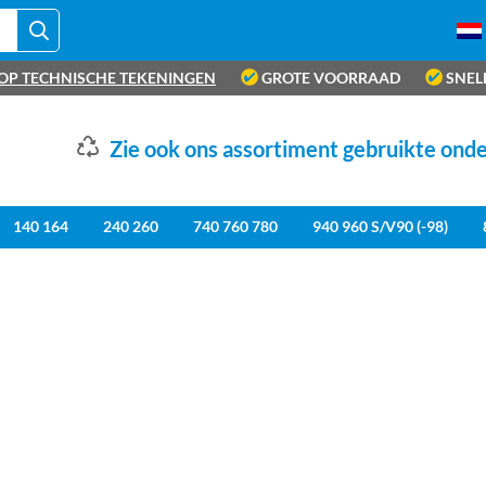
OP TECHNISCHE TEKENINGEN
GROTE VOORRAAD
SNEL
Zie ook ons assortiment gebruikte ond
140 164
240 260
740 760 780
940 960 S/V90 (-98)