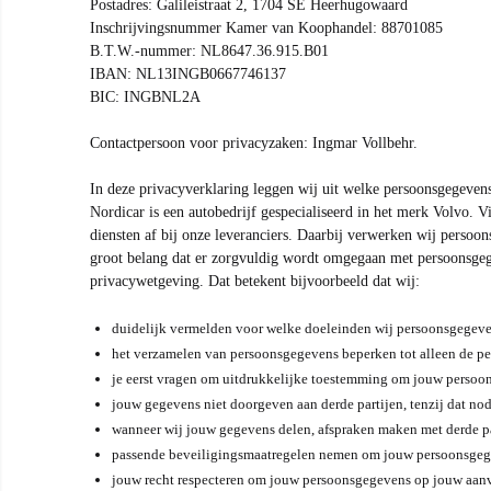
Postadres: Galileistraat 2, 1704 SE Heerhugowaard
Inschrijvingsnummer Kamer van Koophandel: 88701085
B.T.W.-nummer: NL8647.36.915.B01
IBAN: NL13INGB0667746137
BIC: INGBNL2A
Contactpersoon voor privacyzaken: Ingmar Vollbehr.
In deze privacyverklaring leggen wij uit welke persoonsgegeven
Nordicar is een autobedrijf gespecialiseerd in het merk Volvo. V
diensten af bij onze leveranciers. Daarbij verwerken wij perso
groot belang dat er zorgvuldig wordt omgegaan met persoonsgeg
privacywetgeving. Dat betekent bijvoorbeeld dat wij:
duidelijk vermelden voor welke doeleinden wij persoonsgegeven
het verzamelen van persoonsgegevens beperken tot alleen de p
je eerst vragen om uitdrukkelijke toestemming om jouw persoon
jouw gegevens niet doorgeven aan derde partijen, tenzij dat nod
wanneer wij jouw gegevens delen, afspraken maken met derde par
passende beveiligingsmaatregelen nemen om jouw persoonsgegev
jouw recht respecteren om jouw persoonsgegevens op jouw aanvraa