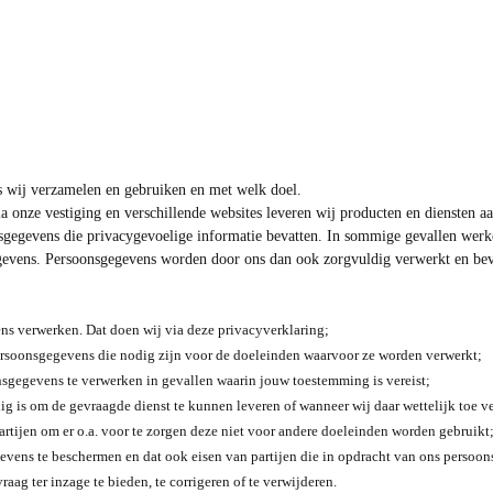
s wij verzamelen en gebruiken en met welk doel.
ia onze vestiging en verschillende websites leveren wij producten en diensten a
onsgegevens die privacygevoelige informatie bevatten. In sommige gevallen werk
evens. Persoonsgegevens worden door ons dan ook zorgvuldig verwerkt en bevei
s verwerken. Dat doen wij via deze privacyverklaring;
ersoonsgegevens die nodig zijn voor de doeleinden waarvoor ze worden verwerkt;
sgegevens te verwerken in gevallen waarin jouw toestemming is vereist;
ig is om de gevraagde dienst te kunnen leveren of wanneer wij daar wettelijk toe ve
tijen om er o.a. voor te zorgen deze niet voor andere doeleinden worden gebruikt
ens te beschermen en dat ook eisen van partijen die in opdracht van ons persoo
g ter inzage te bieden, te corrigeren of te verwijderen.