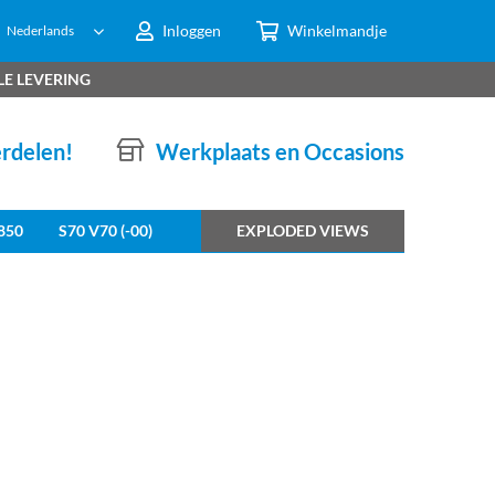
Inloggen
Winkelmandje
Nederlands
LE LEVERING
erdelen!
Werkplaats en Occasions
850
S70 V70 (-00)
EXPLODED VIEWS