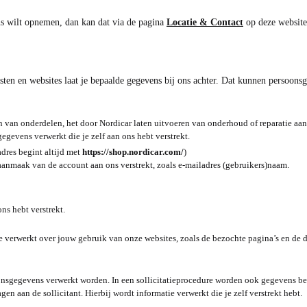
ns wilt opnemen, dan kan dat via de pagina
Locatie & Contact
op deze website
ten en websites laat je bepaalde gegevens bij ons achter. Dat kunnen persoons
len van onderdelen, het door Nordicar laten uitvoeren van onderhoud of reparatie aan
gevens verwerkt die je zelf aan ons hebt verstrekt.
dres begint altijd met
https://shop.nordicar.com/
)
aanmaak van de account aan ons verstrekt, zoals e-mailadres (gebruikers)naam.
ons hebt verstrekt.
 verwerkt over jouw gebruik van onze websites, zoals de bezochte pagina’s en de 
oonsgegevens verwerkt worden. In een sollicitatieprocedure worden ook gegevens b
n aan de sollicitant. Hierbij wordt informatie verwerkt die je zelf verstrekt hebt.