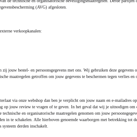
van de technische en organisatorische beveiligingsmaatregelen. Derde partijen
gevensbescherming (AVG) afgesloten.
 externe verkoopkanalen:
elen zij jouw bestel- en persoonsgegevens met ons. Wij gebruiken deze gegevens 
ische maatregelen getroffen om jouw gegevens te beschermen tegen verlies en 
hterlaat via onze webshop dan ben je verplicht om jouw naam en e-mailadres o
 op jouw review te vragen of te geven. In het geval dat wij je uitnodigen om 
e technische en organisatorische maatregelen genomen om jouw persoonsgegeve
rden in te schakelen. Alle hierboven genoemde waarborgen met betrekking tot 
s systeem derden inschakelt.