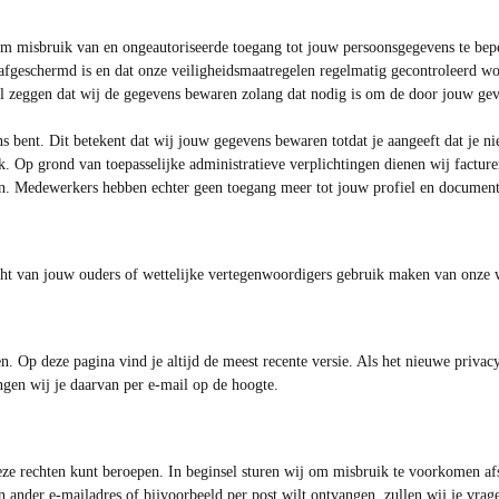
m misbruik van en ongeautoriseerde toegang tot jouw persoonsgegevens te bepe
 afgeschermd is en dat onze veiligheidsmaatregelen regelmatig gecontroleerd w
il zeggen dat wij de gegevens bewaren zolang dat nodig is om de door jouw gev
 bent. Dit betekent dat wij jouw gegevens bewaren totdat je aangeeft dat je nie
oek. Op grond van toepasselijke administratieve verplichtingen dienen wij fact
ren. Medewerkers hebben echter geen toegang meer tot jouw profiel en document
zicht van jouw ouders of wettelijke vertegenwoordigers gebruik maken van onze 
gen. Op deze pagina vind je altijd de meest recente versie. Als het nieuwe priva
gen wij je daarvan per e-mail op de hoogte.
 deze rechten kunt beroepen. In beginsel sturen wij om misbruik te voorkomen a
n ander e-mailadres of bijvoorbeeld per post wilt ontvangen, zullen wij je vrag