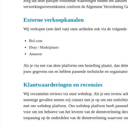
zorg dat deze partijen voldoende waarborgen bieden ten aanzien 
verwerkingsovereenkomst conform de Algemene Verordening Ge
Externe verkoopkanalen
Wij verkopen (een deel van) onze artikelen ook via de volgende
Bol.com
Ebay / Marktplaats
Amazon
Als je via een van deze platforms een bestelling plaatst, dan d
jouw gegevens om en hebben passende technische en organisator
Klantwaarderingen en recensies
Wij verzamelen reviews via onze webshop. Als je een review ac
sommige gevallen nemen wij contact met je op om een toelichting
met ons webshop platform. Ons webshop platform heeft passend
voor om ten behoeve van het leveren van de dienstverlening de
toepassing op de onderdelen van de dienstverlening waarvoor on