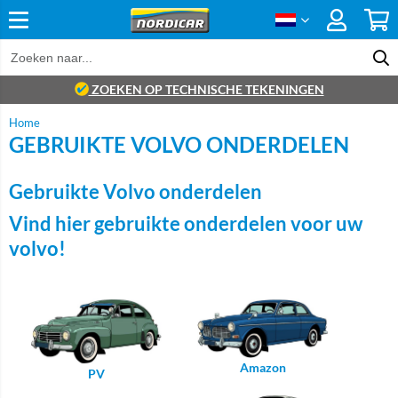
ZOEKEN OP TECHNISCHE TEKENINGEN
Home
GEBRUIKTE VOLVO ONDERDELEN
Gebruikte Volvo onderdelen
Vind hier gebruikte onderdelen voor uw
volvo!
Amazon
PV