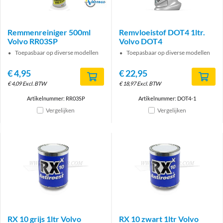
Brand
Remmenreiniger 500ml
Remvloeistof DOT4 1ltr.
Volvo RR03SP
Volvo DOT4
Toepasbaar op diverse modellen
Toepasbaar op diverse modellen
€
4,95
€
22,95
€
4,09
Excl. BTW
€
18,97
Excl. BTW
Artikelnummer: RR03SP
Artikelnummer: DOT4-1
Vergelijken
Vergelijken
RX 10 grijs 1ltr Volvo
RX 10 zwart 1ltr Volvo