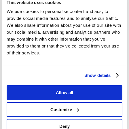
This website uses cookies
Onderhoud set Classic
Onderhoud set Plus: 850
We use cookies to personalise content and ads, to
Volvo Amazon 210 142 144
S70 V70 Volvo 850 S/V70
provide social media features and to analyse our traffic.
145 1277747
(-00) 10V zonder turbo
We also share information about your use of our site with
8642660
Samengesteld
our social media, advertising and analytics partners who
De verwachte levertijd is 1 tot 2
210 Ama P1800 142 144 145
weken
may combine it with other information that you’ve
Onderhoud set voor uw B18A of
850 S70 V70 (-00)
B20A
provided to them or that they’ve collected from your use
10V motoren zonder turbo
of their services.
Artikelnummer: 1277747-KIT
Artikelnummer: 8642660-KIT3
Show details
Vergelijken
Vergelijken
Allow all
Customize
Brand
Brand
Deny