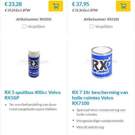
€
23,28
€
37,95
€
19,24
Excl. BTW
€
31,36
Excl. BTW
Artikelnummer: RX5050
Artikelnummer: RX5100
Vergelijken
Vergelijken
RX 5 spuitbus 400cc Volvo
RX 7 1ltr bescherming van
RX5SP
holle ruimtes Volvo
RX7100
Ter voorbehandeling van door
roest aangetaste oppervlakken
Speciaal Voor conservering van
holle ruimtes
Hoogwaardige roestpreventie
Wordt niet droog