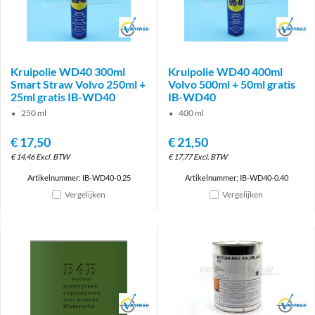
Brand
Brand
Kruipolie WD40 300ml
Kruipolie WD40 400ml
Smart Straw Volvo 250ml +
Volvo 500ml + 50ml gratis
25ml gratis IB-WD40
IB-WD40
250 ml
400 ml
€
17,50
€
21,50
€
14,46
Excl. BTW
€
17,77
Excl. BTW
Artikelnummer: IB-WD40-0.25
Artikelnummer: IB-WD40-0.40
Vergelijken
Vergelijken
Brand
Brand