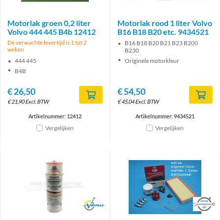
Motorlak groen 0,2 liter
Motorlak rood 1 liter Volvo
Volvo 444 445 B4b 12412
B16 B18 B20 etc. 9434521
De verwachte levertijd is 1 tot 2
B16 B18 B20 B21 B23 B200
weken
B230
444 445
Originele motorkleur
B4B
€
26,50
€
54,50
€
21,90
Excl. BTW
€
45,04
Excl. BTW
Artikelnummer: 12412
Artikelnummer: 9434521
Vergelijken
Vergelijken
Brand
Brand