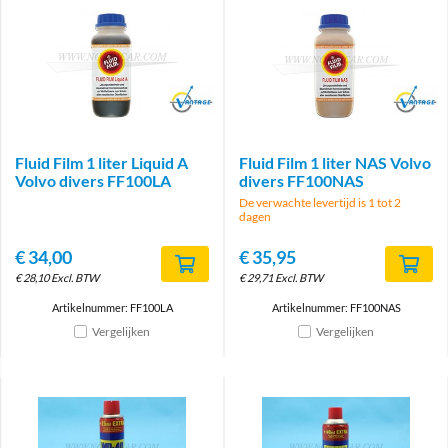
Brand
Brand
Fluid Film 1 liter Liquid A
Fluid Film 1 liter NAS Volvo
Volvo divers FF100LA
divers FF100NAS
De verwachte levertijd is 1 tot 2
dagen
€
34,00
€
35,95
€
28,10
Excl. BTW
€
29,71
Excl. BTW
Artikelnummer: FF100LA
Artikelnummer: FF100NAS
Vergelijken
Vergelijken