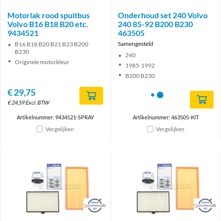
Motorlak rood spuitbus
Onderhoud set 240 Volvo
Volvo B16 B18 B20 etc.
240 85-92 B200 B230
9434521
463505
Samengesteld
B16 B18 B20 B21 B23 B200
B230
240
Originele motorkleur
1985-1992
B200 B230
€
29,75
€
24,59
Excl. BTW
Artikelnummer: 9434521-SPRAY
Artikelnummer: 463505-KIT
Vergelijken
Vergelijken
Brand
Brand