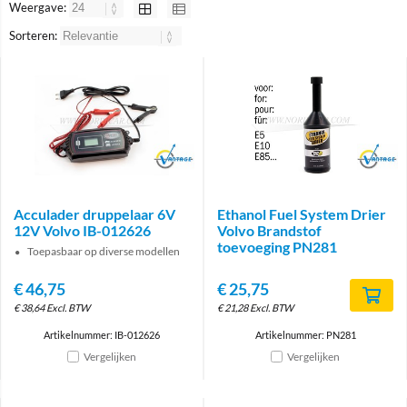
Weergave:
Sorteren:
Brand
Brand
Acculader druppelaar 6V
Ethanol Fuel System Drier
12V Volvo IB-012626
Volvo Brandstof
toevoeging PN281
Toepasbaar op diverse modellen
€
46,75
€
25,75
€
38,64
Excl. BTW
€
21,28
Excl. BTW
Artikelnummer: IB-012626
Artikelnummer: PN281
Vergelijken
Vergelijken