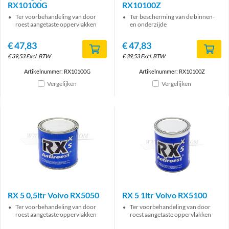
RX10100G
RX10100Z
Ter voorbehandeling van door
Ter bescherming van de binnen-
roest aangetaste oppervlakken
en onderzijde
€
47,83
€
47,83
€
39,53
Excl. BTW
€
39,53
Excl. BTW
Artikelnummer: RX10100G
Artikelnummer: RX10100Z
Vergelijken
Vergelijken
RX 5 0,5ltr Volvo RX5050
RX 5 1ltr Volvo RX5100
Ter voorbehandeling van door
Ter voorbehandeling van door
roest aangetaste oppervlakken
roest aangetaste oppervlakken