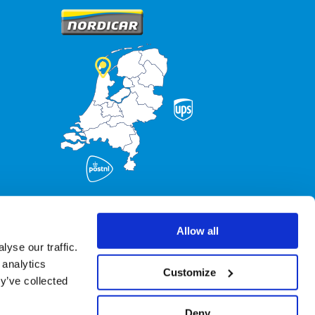
Allow all
yse our traffic.
 analytics
Customize
y’ve collected
Deny