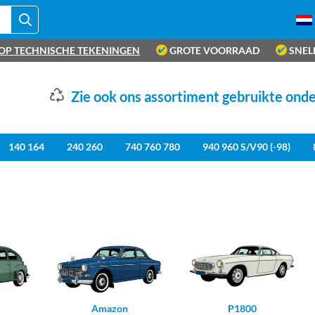
OP TECHNISCHE TEKENINGEN
GROTE VOORRAAD
SNEL
Zie ook ons assortiment gebruikte ond
140 164
240 260
740 760 780
940 960 S/V90 (-98)
Amazon
P1800