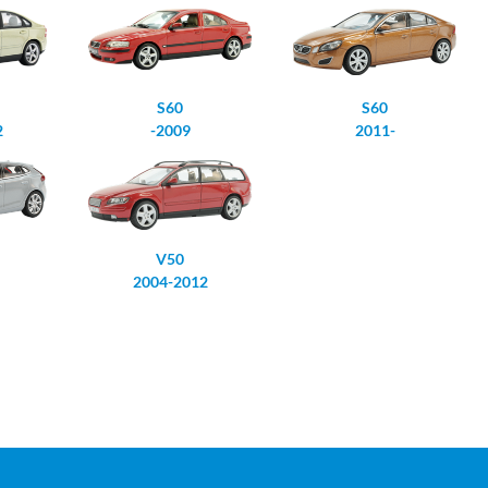
S60
S60
2
-2009
2011-
V50
2004-2012