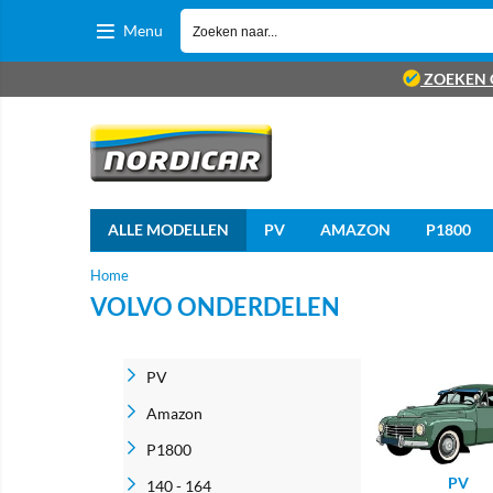
Menu
ZOEKEN 
ALLE MODELLEN
PV
AMAZON
P1800
Home
VOLVO ONDERDELEN
PV
Amazon
P1800
PV
140 - 164