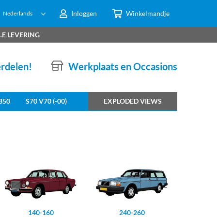
Inloggen
Winkelmandje
Nederlands
LE LEVERING
erdelen!
Werkplaats en Occasions
850
S70 V70 (-00)
EXPLODED VIEWS
140-160
240-260