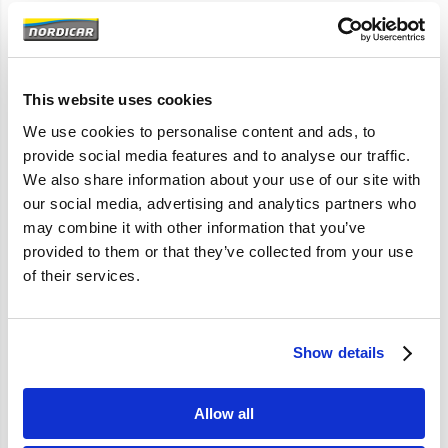
Artikelomschrijving
130; 142 144 145 -1971
This website uses cookies
We use cookies to personalise content and ads, to
provide social media features and to analyse our traffic.
Specificaties
We also share information about your use of our site with
our social media, advertising and analytics partners who
Merk
Vantage
may combine it with other information that you’ve
Artikelcode
676863
provided to them or that they’ve collected from your use
of their services.
OE referentie
676863
Show details
Allow all