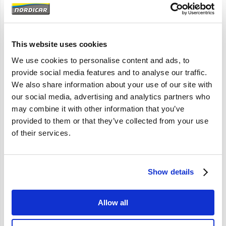
Artikelomschrijving
S70 V70 -2000 C70 -2005 V70XC -2000
This website uses cookies
Origineel Volvo
We use cookies to personalise content and ads, to
provide social media features and to analyse our traffic.
We also share information about your use of our site with
Specificaties
our social media, advertising and analytics partners who
may combine it with other information that you’ve
Merk
Volvo-origineel
provided to them or that they’ve collected from your use
of their services.
Artikelcode
8626281
OE referentie
8626281 9203911
Show details
Allow all