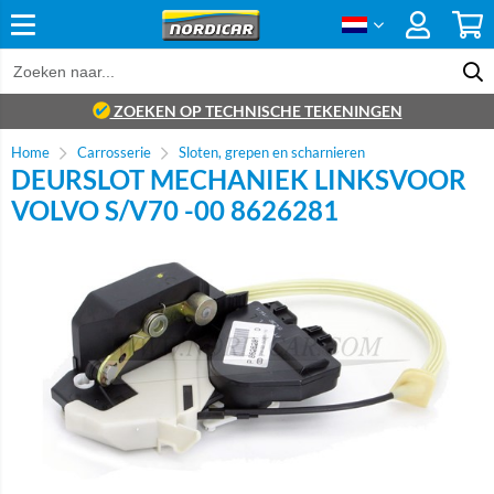
ZOEKEN OP TECHNISCHE TEKENINGEN
Home
Carrosserie
Sloten, grepen en scharnieren
DEURSLOT MECHANIEK LINKSVOOR
VOLVO S/V70 -00 8626281