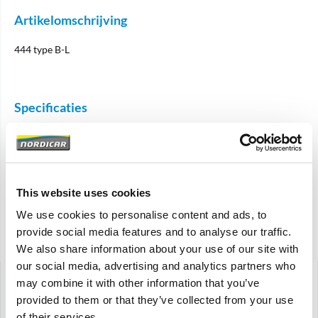
Artikelomschrijving
444 type B-L
Specificaties
Merk
Vantage
Artikelcode
88674
This website uses cookies
OE referentie
88674
We use cookies to personalise content and ads, to
provide social media features and to analyse our traffic.
Gerelateerde artikelen
We also share information about your use of our site with
our social media, advertising and analytics partners who
may combine it with other information that you’ve
provided to them or that they’ve collected from your use
of their services.