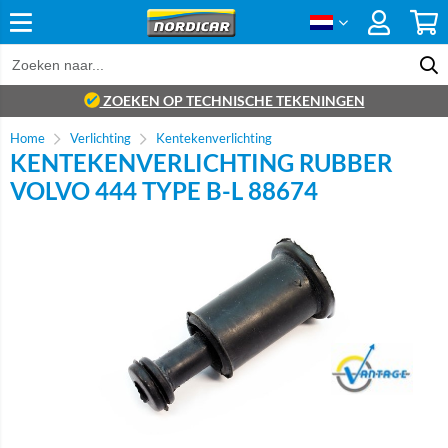
ZOEKEN OP TECHNISCHE TEKENINGEN
Home
Verlichting
Kentekenverlichting
KENTEKENVERLICHTING RUBBER
VOLVO 444 TYPE B-L 88674
Brand