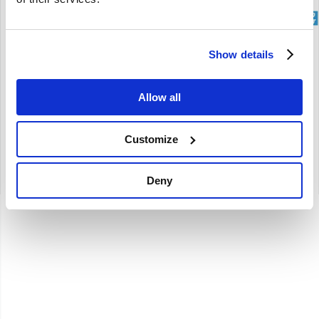
brand
Show details
Achterlichtglas gebruikt Volvo 444 LS 1957 651959
444 LS 1957
Allow all
€
15,00
€
15,00
Excl. BTW
Customize
Artikelnummer: 651959-U
Deny