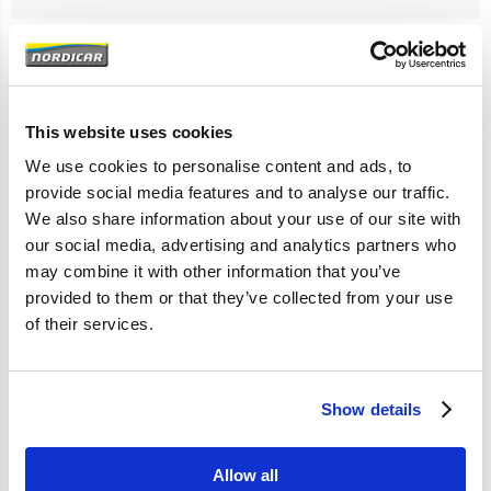
Artikelomschrijving
240 260 740 760 940 960
This website uses cookies
B200/230; 1985-
We use cookies to personalise content and ads, to
provide social media features and to analyse our traffic.
We also share information about your use of our site with
Specificaties
our social media, advertising and analytics partners who
may combine it with other information that you’ve
provided to them or that they’ve collected from your use
Merk
Vantage
of their services.
Artikelcode
1378611
OE referentie
1378611 21438611
1378611
Show details
Allow all