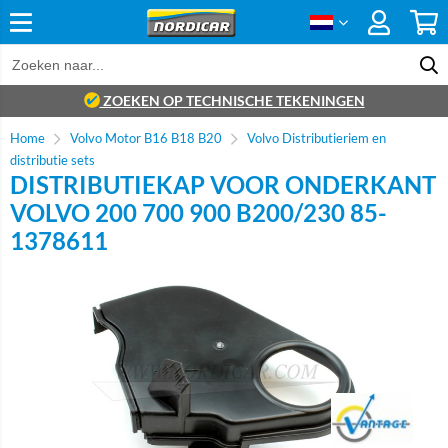
ZOEKEN OP TECHNISCHE TEKENINGEN
Home
Volvo Motor B16 B18 B20
Volvo Distributieriem en
distributie sets
DISTRIBUTIEKAP VOOR ONDERKANT
VOLVO 200 700 900 B200/230 85-
1378611
Brand