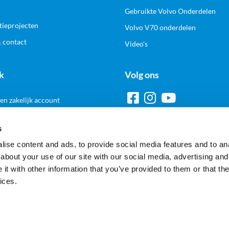
Gebruikte Volvo Onderdelen
tieprojecten
Volvo V70 onderdelen
& contact
Video's
k
Volg ons
n zakelijk account
s
ise content and ads, to provide social media features and to anal
Veilig en gemakkelijk betalen
about your use of our site with our social media, advertising and
t with other information that you’ve provided to them or that the
ices.
Alle prijzen worden inclusief en exclusief BTW getoond
Copyright © 2025 Nordicar.com