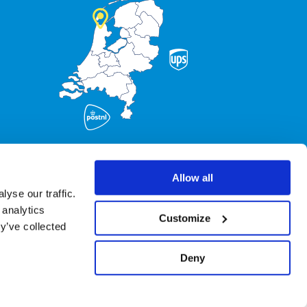
Allow all
yse our traffic.
 analytics
Customize
y’ve collected
Deny