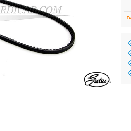
De
Brand