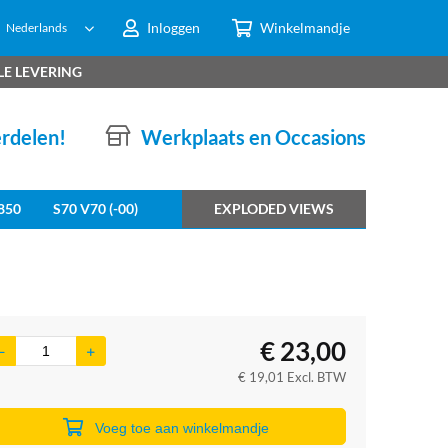
Inloggen
Winkelmandje
Nederlands
LE LEVERING
erdelen!
Werkplaats en Occasions
850
S70 V70 (-00)
EXPLODED VIEWS
€
23,00
€
19,01
Excl. BTW
Voeg toe aan winkelmandje