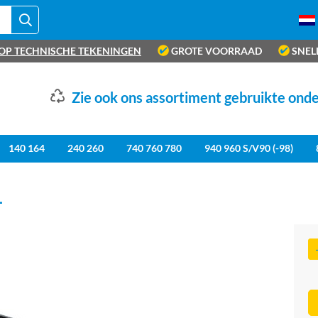
OP TECHNISCHE TEKENINGEN
GROTE VOORRAAD
SNEL
Zie ook ons assortiment gebruikte ond
140 164
240 260
740 760 780
940 960 S/V90 (-98)
L