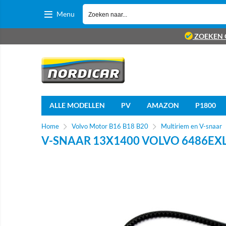
Menu
ZOEKEN 
ALLE MODELLEN
PV
AMAZON
P1800
Home
Volvo Motor B16 B18 B20
Multiriem en V-snaar
V-SNAAR 13X1400 VOLVO 6486EX