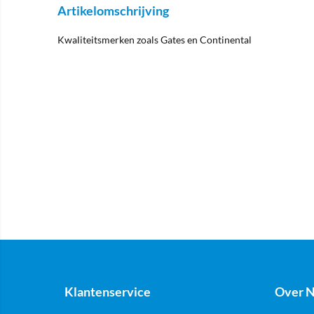
Artikelomschrijving
Kwaliteitsmerken zoals Gates en Continental
Klantenservice
Over N