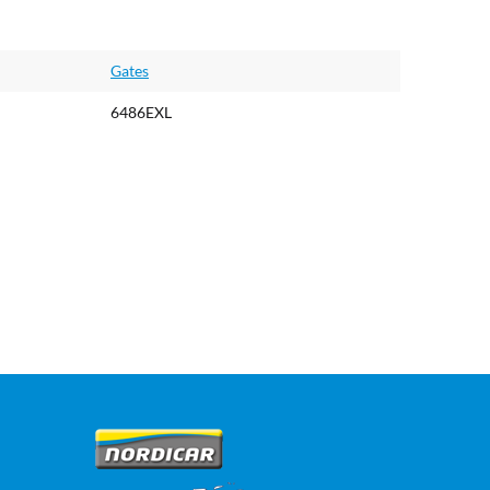
Gates
6486EXL