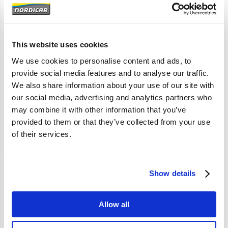
Artikelomschrijving
This website uses cookies
S40 V40 1996-2004 {19mm stang}
We use cookies to personalise content and ads, to
provide social media features and to analyse our traffic.
We also share information about your use of our site with
Specificaties
our social media, advertising and analytics partners who
may combine it with other information that you’ve
Merk
Febi
provided to them or that they’ve collected from your use
of their services.
Artikelcode
30620990-KIT
OE referentie
30620990
Show details
Allow all