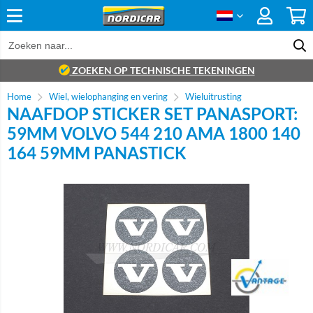
ZOEKEN OP TECHNISCHE TEKENINGEN
Home
Wiel, wielophanging en vering
Wieluitrusting
NAAFDOP STICKER SET PANASPORT:
59MM VOLVO 544 210 AMA 1800 140
164 59MM PANASTICK
Brand