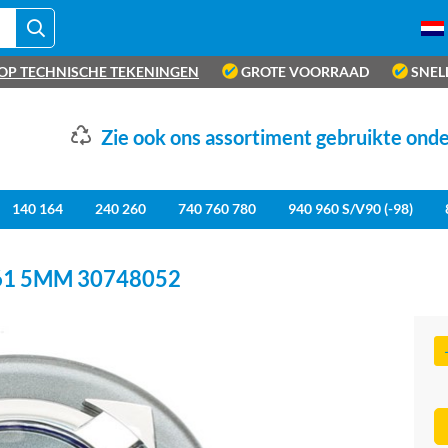
OP TECHNISCHE TEKENINGEN
GROTE VOORRAAD
SNEL
Zie ook ons assortiment gebruikte ond
140 164
240 260
740 760 780
940 960 S/V90 (-98)
1 5MM 30748052