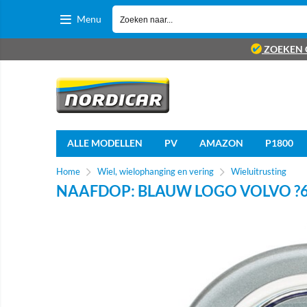
Menu
ZOEKEN 
ALLE MODELLEN
PV
AMAZON
P1800
Home
Wiel, wielophanging en vering
Wieluitrusting
NAAFDOP: BLAUW LOGO VOLVO ?6