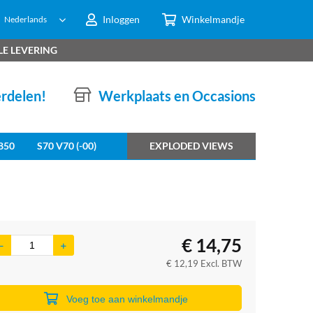
Inloggen
Winkelmandje
Nederlands
LE LEVERING
erdelen!
Werkplaats en Occasions
850
S70 V70 (-00)
EXPLODED VIEWS
€
14,75
€
12,19
Excl. BTW
Voeg toe aan winkelmandje