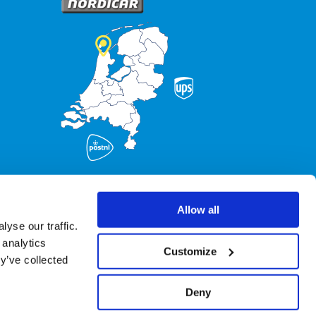
Allow all
yse our traffic.
 analytics
Customize
y’ve collected
Deny