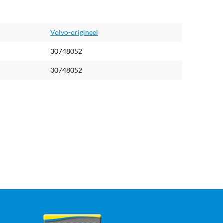
Volvo-origineel
30748052
30748052