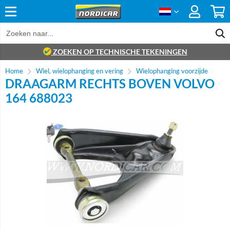
ZOEKEN OP TECHNISCHE TEKENINGEN
Home
Wiel, wielophanging en vering
Wielophanging voorzijde
DRAAGARM RECHTS BOVEN VOLVO
164 688023