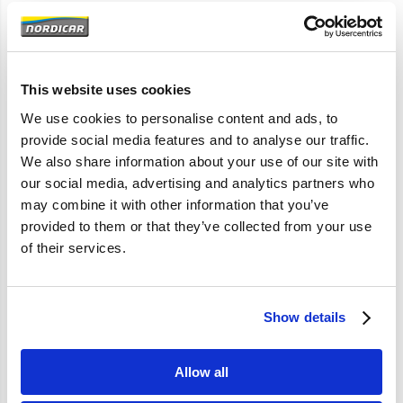
Artikelomschrijving
164
This website uses cookies
We use cookies to personalise content and ads, to
provide social media features and to analyse our traffic.
Specificaties
We also share information about your use of our site with
our social media, advertising and analytics partners who
Merk
Volvo-origineel
may combine it with other information that you’ve
Artikelcode
688023
provided to them or that they’ve collected from your use
of their services.
OE referentie
688023
Show details
Allow all