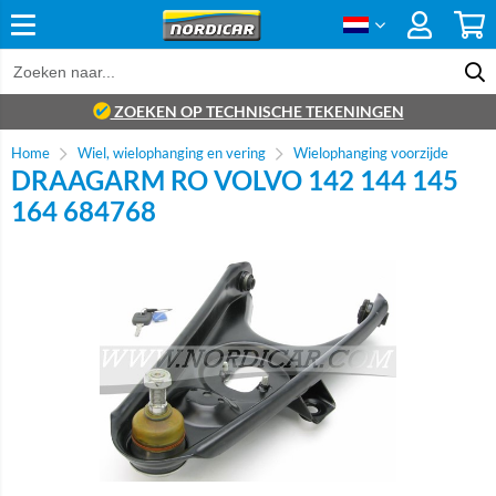
ZOEKEN OP TECHNISCHE TEKENINGEN
Home
Wiel, wielophanging en vering
Wielophanging voorzijde
DRAAGARM RO VOLVO 142 144 145
164 684768