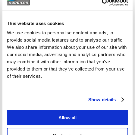
Artikelomschrijving
142 144 145 164
This website uses cookies
We use cookies to personalise content and ads, to
provide social media features and to analyse our traffic.
Specificaties
We also share information about your use of our site with
our social media, advertising and analytics partners who
may combine it with other information that you’ve
Merk
Volvo-origineel
provided to them or that they’ve collected from your use
Artikelcode
684768
of their services.
OE referentie
684768
Show details
Allow all