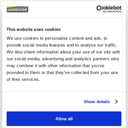
Artikelomschrijving
This website uses cookies
V40 (13-) V40XC XC40
We use cookies to personalise content and ads, to
provide social media features and to analyse our traffic.
We also share information about your use of our site with
Specificaties
our social media, advertising and analytics partners who
may combine it with other information that you’ve
Merk
FAI
provided to them or that they’ve collected from your use
of their services.
Artikelcode
31340232
Show details
Allow all