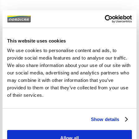
Artikelomschrijving
Geleidelijst Voorportier
This website uses cookies
240 260
We use cookies to personalise content and ads, to
provide social media features and to analyse our traffic.
We also share information about your use of our site with
Specificaties
our social media, advertising and analytics partners who
may combine it with other information that you’ve
Merk
Vantage
provided to them or that they’ve collected from your use
of their services.
Artikelcode
3526387
OE referentie
3526387
Show details
Allow all