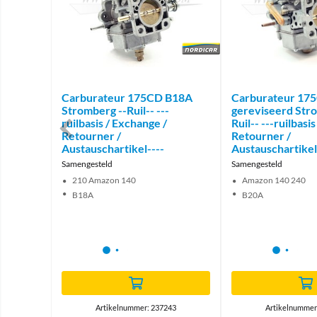
Brand
 Volvo
Carburateur 175CD B18A
Carburateur 17
Stromberg --Ruil-- ---
gereviseerd Str
ruilbasis / Exchange /
Ruil-- ---ruilbasi
Retourner /
Retourner /
Austauschartikel----
Austauschartikel
Samengesteld
Samengesteld
210 Amazon 140
Amazon 140 240
B18A
B20A
502
Artikelnummer: 237243
Artikelnummer