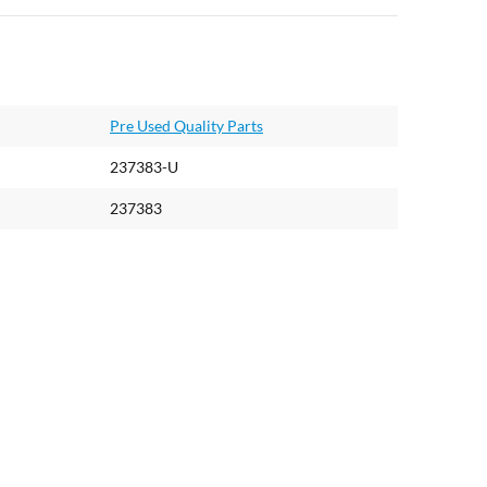
Pre Used Quality Parts
237383-U
237383