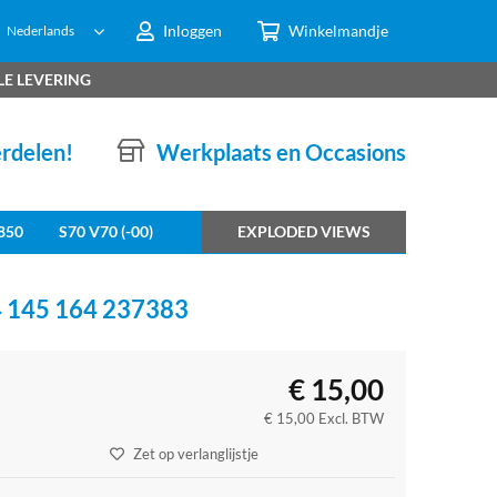
Inloggen
Winkelmandje
Nederlands
LE LEVERING
erdelen!
Werkplaats en Occasions
850
S70 V70 (-00)
EXPLODED VIEWS
145 164 237383
€
15,00
€
15,00
Excl. BTW
Zet op verlanglijstje