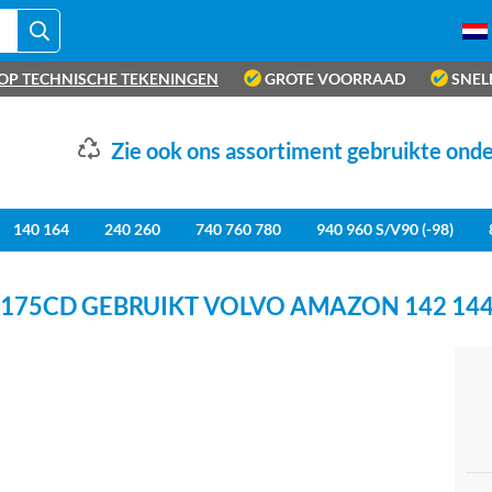
OP TECHNISCHE TEKENINGEN
GROTE VOORRAAD
SNEL
Zie ook ons assortiment gebruikte ond
140 164
240 260
740 760 780
940 960 S/V90 (-98)
75CD GEBRUIKT VOLVO AMAZON 142 144 