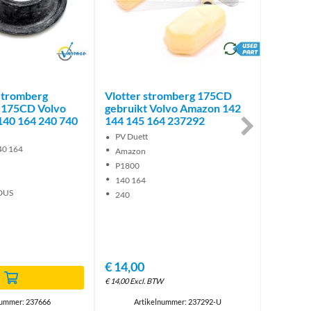
Brand
brand
tromberg
Vlotter stromberg 175CD
Vlotter
 175CD Volvo
gebruikt Volvo Amazon 142
gebruik
40 164 240 740
144 145 164 237292
144 145
PV Duett
PV Duet
40 164
Amazon
Amazo
P1800
P1800
140 164
140 16
DUS
240
240
€
5,00
€
5,00
Excl.
€
14,00
€
14,00
Excl. BTW
nummer: 237666
Artikelnummer: 237292-U
Ar