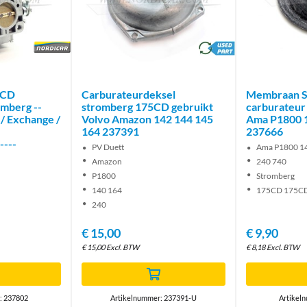
Brand
brand
5CD
Carburateurdeksel
Membraan S
omberg --
stromberg 175CD gebruikt
carburateur
s / Exchange /
Volvo Amazon 142 144 145
Ama P1800 1
164 237391
237666
----
PV Duett
Ama P1800 1
Amazon
240 740
P1800
Stromberg
140 164
175CD 175C
240
€
15,00
€
9,90
€
15,00
Excl. BTW
€
8,18
Excl. BTW
: 237802
Artikelnummer: 237391-U
Artikel