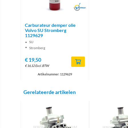
Brand
Carburateur demper olie
Volvo SU Stromberg
1129629
SU
Stromberg
€
19,50
€
16,12
Excl. BTW
Artikelnummer: 1129629
Gerelateerde artikelen