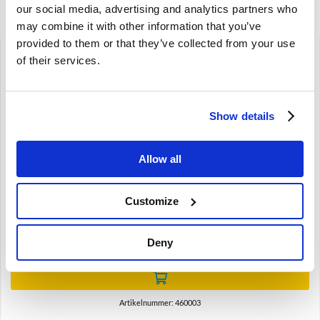
our social media, advertising and analytics partners who
Gerelateerde artikelen
may combine it with other information that you’ve
provided to them or that they’ve collected from your use
of their services.
Show details
Brand
Allow all
Carter ventilatie slang Volvo Amazon P1800 140, B18 B20
460003
B18 B20
Customize
€
19,95
Deny
€
16,49
Excl. BTW
Artikelnummer: 460003