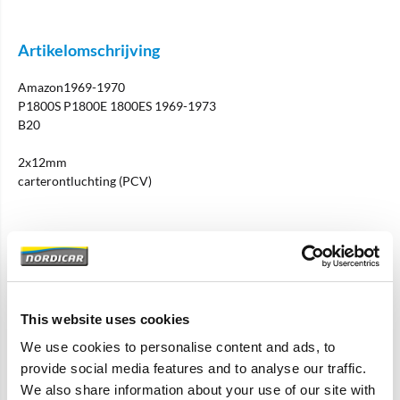
Artikelomschrijving
Amazon1969-1970
P1800S P1800E 1800ES 1969-1973
B20
2x12mm
carterontluchting (PCV)
Specificaties
Merk
Pre Used Quality Parts
This website uses cookies
Artikelcode
430262-U
We use cookies to personalise content and ads, to
OE referentie
430262
provide social media features and to analyse our traffic.
We also share information about your use of our site with