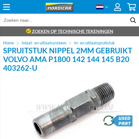
ZOEKEN OP TECHNISCHE TEKENINGEN
Home
Inlaat- en uitlaatsysteem
In- en uitlaatspruitstuk
SPRUITSTUK NIPPEL 2MM GEBRUIKT
VOLVO AMA P1800 142 144 145 B20
403262-U
brand