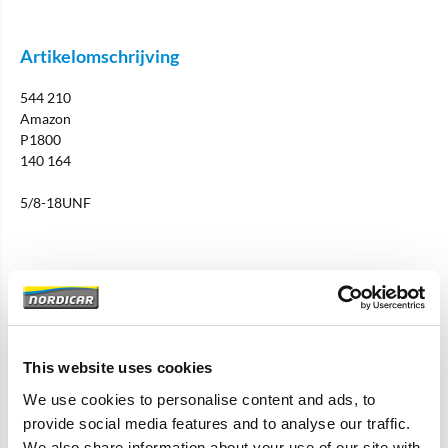
Artikelomschrijving
544 210
Amazon
P1800
140 164
5/8-18UNF
Specificaties
Merk
Pre Used Quality Parts
This website uses cookies
Artikelcode
153042-U
We use cookies to personalise content and ads, to
OE referentie
153042
provide social media features and to analyse our traffic.
We also share information about your use of our site with