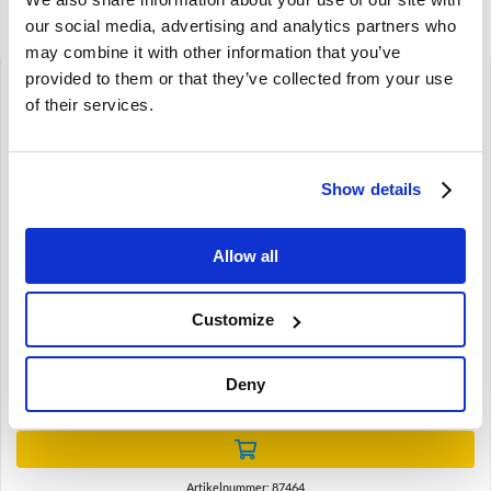
Gerelateerde artikelen
our social media, advertising and analytics partners who
may combine it with other information that you’ve
provided to them or that they’ve collected from your use
of their services.
Brand
Show details
Wiellager ring met nok Volvo 444 445 544 210 Amazon
Allow all
P1800 87464
444 445 544 210
Amazon
Customize
P1800
€
12,95
Deny
€
10,70
Excl. BTW
Artikelnummer: 87464