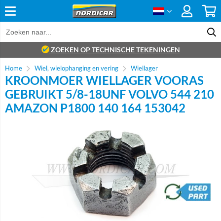
ZOEKEN OP TECHNISCHE TEKENINGEN
Home
Wiel, wielophanging en vering
Wiellager
KROONMOER WIELLAGER VOORAS
GEBRUIKT 5/8-18UNF VOLVO 544 210
AMAZON P1800 140 164 153042
brand