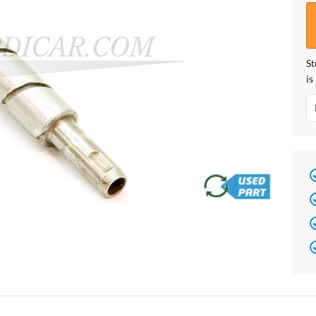
St
is
brand