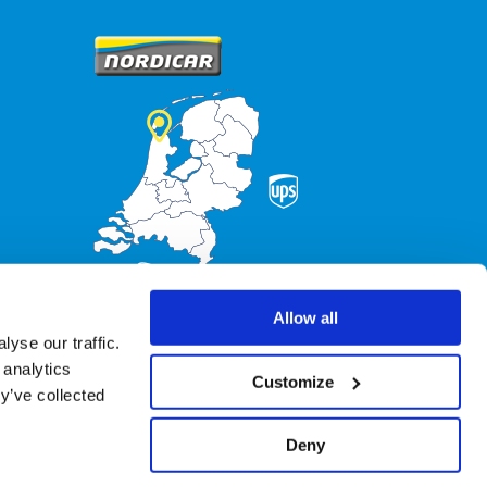
Allow all
yse our traffic.
 analytics
Customize
y’ve collected
Deny