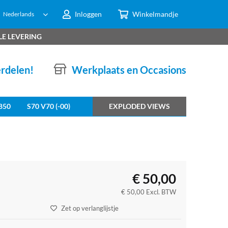
Inloggen
Winkelmandje
Nederlands
LE LEVERING
erdelen!
Werkplaats en Occasions
850
S70 V70 (-00)
EXPLODED VIEWS
€
50,00
€
50,00
Excl. BTW
Zet op verlanglijstje