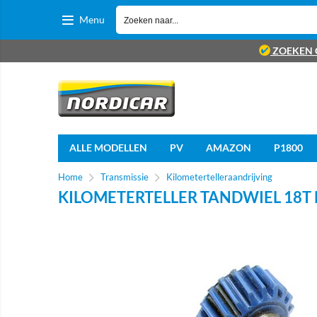
Menu
ZOEKEN 
ALLE MODELLEN
PV
AMAZON
P1800
Home
Transmissie
Kilometertelleraandrijving
KILOMETERTELLER TANDWIEL 18T