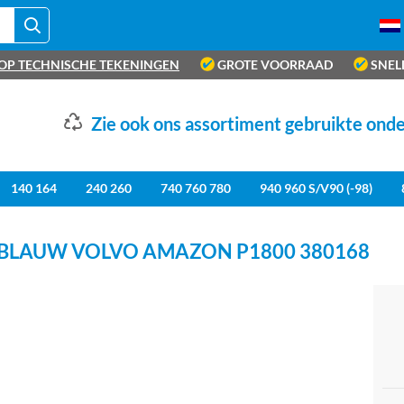
OP TECHNISCHE TEKENINGEN
GROTE VOORRAAD
SNEL
Zie ook ons assortiment gebruikte ond
140 164
240 260
740 760 780
940 960 S/V90 (-98)
 BLAUW VOLVO AMAZON P1800 380168