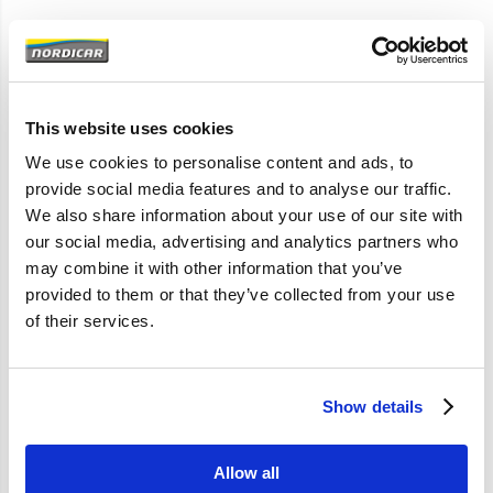
Artikelomschrijving
444 445
1947-1950
This website uses cookies
We use cookies to personalise content and ads, to
4 bolt hubs
provide social media features and to analyse our traffic.
We also share information about your use of our site with
our social media, advertising and analytics partners who
Specificaties
may combine it with other information that you’ve
provided to them or that they’ve collected from your use
Merk
Vantage
of their services.
Artikelcode
19564-KIT
OE referentie
19564
Show details
Allow all