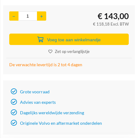
€
143,00
€
118,18
Excl. BTW
Voeg toe aan winkelmandje
Zet op verlanglijstje
De verwachte levertijd is 2 tot 4 dagen
Grote voorraad
Advies van experts
Dagelijks wereldwijde verzending
Originele Volvo en aftermarket onderdelen