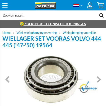
ZOEKEN OP TECHNISCHE TEKENINGEN
Home
Wiel, wielophanging en vering
Wielophanging voorzijde
WIELLAGER SET VOORAS VOLVO 444
445 ('47-'50) 19564
Brand