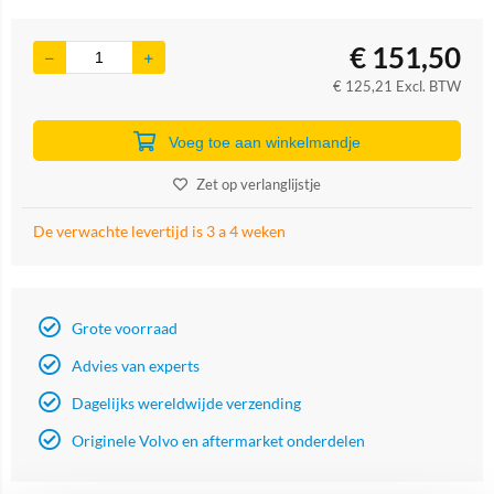
€
151,50
€
125,21
Excl. BTW
Voeg toe aan winkelmandje
Zet op verlanglijstje
De verwachte levertijd is 3 a 4 weken
Grote voorraad
Advies van experts
Dagelijks wereldwijde verzending
Originele Volvo en aftermarket onderdelen