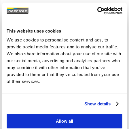
Artikelomschrijving
Geen artikelinformatie beschikbaar.
This website uses cookies
We use cookies to personalise content and ads, to
provide social media features and to analyse our traffic.
Specificaties
We also share information about your use of our site with
our social media, advertising and analytics partners who
Merk
Volvo-origineel
may combine it with other information that you’ve
provided to them or that they’ve collected from your use
Artikelcode
9151630
of their services.
OE referentie
9151630
Show details
Allow all