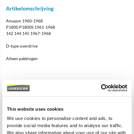
Artikelomschrijving
Amazon 1960-1968
P1800 P1800S 1961-1968
142 144 145 1967-1968
D-type overdrive
Alleen pakkingen
Specificaties
Merk
Vantage
This website uses cookies
Artikelcode
380100-BASE
We use cookies to personalise content and ads, to
OE referentie
380100
provide social media features and to analyse our traffic.
We also share information about your use of our site with