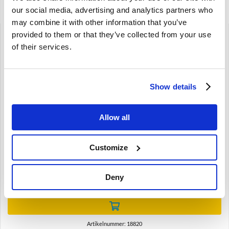
Gerelateerde artikelen
our social media, advertising and analytics partners who
may combine it with other information that you’ve
provided to them or that they’ve collected from your use
of their services.
Brand
Show details
Koperen ring aftap plug D-type overdrive Volvo Amazon
Allow all
P1800 140 1882
Amazon P1800 P1800S
142 144 145
Customize
D-type
€
1,75
Deny
€
1,45
Excl. BTW
Artikelnummer: 18820