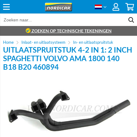
ZOEKEN OP TECHNISCHE TEKENINGEN
Home
Inlaat- en uitlaatsysteem
In- en uitlaatspruitstuk
UITLAATSPRUITSTUK 4-2 IN 1: 2 INCH
SPAGHETTI VOLVO AMA 1800 140
B18 B20 460894