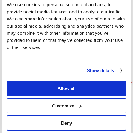
Merk
Simons
We use cookies to personalise content and ads, to
provide social media features and to analyse our traffic.
Artikelcode
460894-421-TYPE2
We also share information about your use of our site with
our social media, advertising and analytics partners who
OE referentie
460894
may combine it with other information that you’ve
provided to them or that they’ve collected from your use
Gerelateerde artikelen
of their services.
Show details
Brand
Allow all
Simons aansluit set Volvo Amazon 4-2-1 naar Simons
Customize
achterstuk SM120
Amazon
Deny