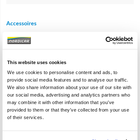
Accessoires
This website uses cookies
We use cookies to personalise content and ads, to
provide social media features and to analyse our traffic.
1273621-PU-V
We also share information about your use of our site with
Reactiearm-verstelbaar
our social media, advertising and analytics partners who
achteras met PU bussen
may combine it with other information that you’ve
De verwachte levertijd is 3 a 4
weken
provided to them or that they’ve collected from your use
240 260
of their services.
inclusief silentblocks
€
365,00