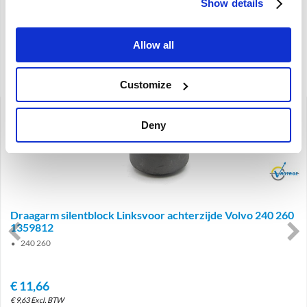
Show details
€
301,65
Excl. BTW
Artikelnummer: 1273621-PU-V
Allow all
Gerelateerde artikelen
Customize
Deny
Brand
Draagarm silentblock Linksvoor achterzijde Volvo 240 260
1359812
240 260
€
11,66
€
9,63
Excl. BTW