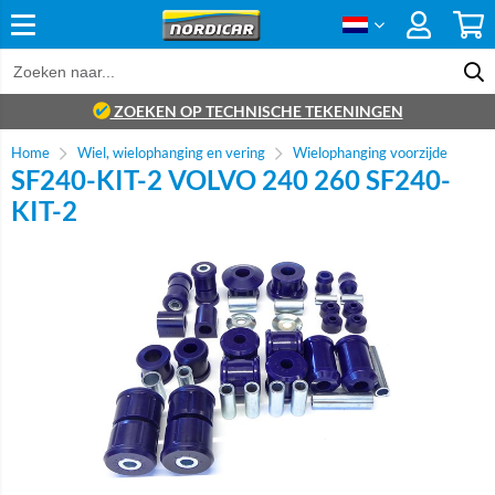
ZOEKEN OP TECHNISCHE TEKENINGEN
Home
Wiel, wielophanging en vering
Wielophanging voorzijde
SF240-KIT-2 VOLVO 240 260 SF240-
KIT-2