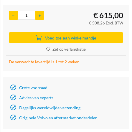
€
615,00
€
508,26
Excl. BTW
Voeg toe aan winkelmandje
Zet op verlanglijstje
De verwachte levertijd is 1 tot 2 weken
Grote voorraad
Advies van experts
Dagelijks wereldwijde verzending
Originele Volvo en aftermarket onderdelen