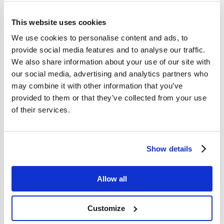
Artikelomschrijving
This website uses cookies
Geen artikelinformatie beschikbaar.
We use cookies to personalise content and ads, to
provide social media features and to analyse our traffic.
We also share information about your use of our site with
Specificaties
our social media, advertising and analytics partners who
may combine it with other information that you’ve
Merk
Vantage
provided to them or that they’ve collected from your use
Artikelcode
VakantieFR3
of their services.
Show details
Allow all
Customize