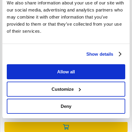
We also share information about your use of our site with
our social media, advertising and analytics partners who
Gerelateerde artikelen
may combine it with other information that you’ve
provided to them or that they’ve collected from your use
of their services.
Show details
Brand
Allow all
Schokbreker bout Achteras onderzijde Volvo 240 260
970986
240 260 1975-1993
Customize
achter
onder
Deny
€
8,00
€
6,61
Excl. BTW