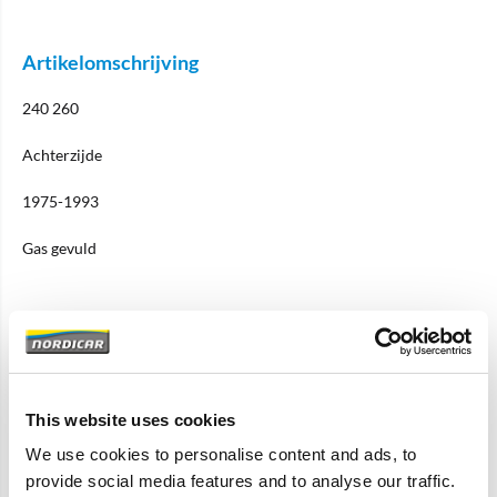
Artikelomschrijving
240 260
Achterzijde
1975-1993
Gas gevuld
Specificaties
Merk
KYB
This website uses cookies
Artikelcode
1206641-KYB
We use cookies to personalise content and ads, to
OE referentie
1206641
provide social media features and to analyse our traffic.