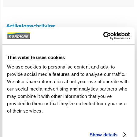
Artikelomschrijving
740
760
940
This website uses cookies
960
S/V90 (-98)
We use cookies to personalise content and ads, to
provide social media features and to analyse our traffic.
Voor modellen zonder Multilink achteras
We also share information about your use of our site with
our social media, advertising and analytics partners who
may combine it with other information that you’ve
Specificaties
provided to them or that they’ve collected from your use
of their services.
Merk
Sachs
Artikelcode
1329500-SACHS
Show details