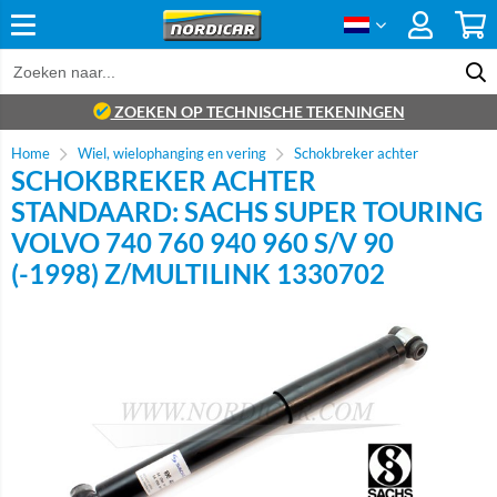
ZOEKEN OP TECHNISCHE TEKENINGEN
Home
Wiel, wielophanging en vering
Schokbreker achter
SCHOKBREKER ACHTER
STANDAARD: SACHS SUPER TOURING
VOLVO 740 760 940 960 S/V 90
(-1998) Z/MULTILINK 1330702
Brand