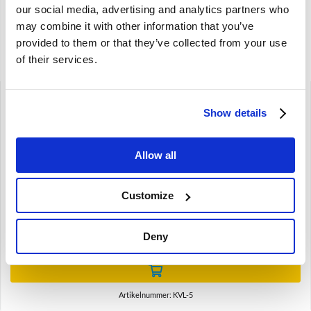
our social media, advertising and analytics partners who
OE referentie
30725271
may combine it with other information that you’ve
provided to them or that they’ve collected from your use
Gerelateerde artikelen
of their services.
Show details
Allow all
Brand
Customize
Koelvloeistof 5ltr. -26c Volvo KVL
€
27,19
Deny
€
22,47
Excl. BTW
Artikelnummer: KVL-5