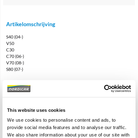
Artikelomschrijving
S40 (04-)
V50
C30
C70 (06-)
V70 (08-)
S80 (07-)
D4204T
Specificaties
This website uses cookies
We use cookies to personalise content and ads, to
Merk
Volvo-origineel
provide social media features and to analyse our traffic.
Artikelcode
30725271
We also share information about your use of our site with