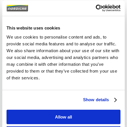
Artikelomschrijving
This website uses cookies
XC90
We use cookies to personalise content and ads, to
provide social media features and to analyse our traffic.
We also share information about your use of our site with
Specificaties
our social media, advertising and analytics partners who
may combine it with other information that you’ve
provided to them or that they’ve collected from your use
Merk
KYB
of their services.
Artikelcode
31329767
OE referentie
317350 31329767
Show details
Allow all