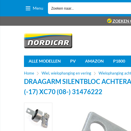
Menu
ZOEKEN 
ALLE MODELLEN
PV
AMAZON
P1800
Home
Wiel, wielophanging en vering
Wielophanging acht
DRAAGARM SILENTBLOC ACHTERAS RE
(-17) XC70 (08-) 31476222