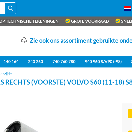
OP TECHNISCHE TEKENINGEN
GROTE VOORRAAD
SNEL
Zie ook ons assortiment gebruikte ond
140 164
240 260
740 760 780
940 960 S/V90 (-98)
erzijde
CHTS (VOORSTE) VOLVO S60 (11-18) S80 (0