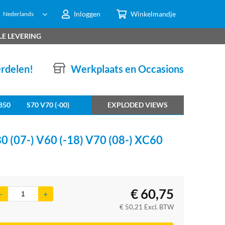
Inloggen
Winkelmandje
Nederlands
LE LEVERING
erdelen!
Werkplaats en Occasions
850
S70 V70 (-00)
EXPLODED VIEWS
7-) V60 (-18) V70 (08-) XC60
€
60,75
€
50,21
Excl. BTW