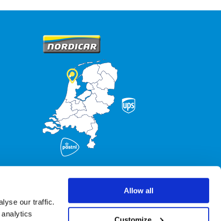
Allow all
yse our traffic.
 analytics
Customize