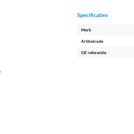
Specificaties
Merk
Artikelcode
OE referentie
e